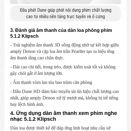
Đầu phát Dune giúp phát nội dung phim chất lượng
cao từ nhiều nền tảng trực tuyến và ổ cứng
3. Đánh giá âm thanh của dàn loa phòng phim
5.1.2 Klipsch
- Trải nghiệm âm thanh 3D sống động nhờ sự kết hợp giữa
amply Denon và cặp loa âm trần Pearller tạo ra hiệu ứng
âm thanh tầng cao chân thực.
- Dải cao chi tiết, trong trẻo, được kiểm soát tốt và không
gây chói gắt ở âm lượng lớn.
- Âm thanh vòm lan tỏa bao trùm căn phòng
- Đầu Dune HD đảm bảo truyền tải tín hiệu chất lượng cao
nhất, giúp amply Denon xử lý mượt mà, không bị trễ tiếng
hay lệch hình ảnh.
4. Ứng dụng dàn âm thanh xem phim nghe
nhạc 5.1.2 Klipsch
Dàn loa được thiết kế để đáp ứng linh hoạt nhu cầu sử