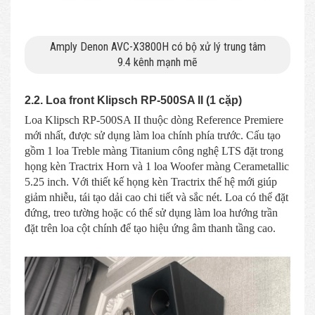
Amply Denon AVC-X3800H có bộ xử lý trung tâm
9.4 kênh mạnh mẽ
2.2. Loa front Klipsch RP-500SA II (1 cặp)
Loa Klipsch RP-500SA II thuộc dòng Reference Premiere
mới nhất, được sử dụng làm loa chính phía trước. Cấu tạo
gồm 1 loa Treble màng Titanium công nghệ LTS đặt trong
họng kèn Tractrix Horn và 1 loa Woofer màng Cerametallic
5.25 inch. Với thiết kế họng kèn Tractrix thế hệ mới giúp
giảm nhiễu, tái tạo dải cao chi tiết và sắc nét. Loa có thể đặt
đứng, treo tường hoặc có thể sử dụng làm loa hướng trần
đặt trên loa cột chính để tạo hiệu ứng âm thanh tầng cao.