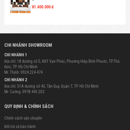
81.400.000 đ
CHI NHÁNH SHOWROOM
CHI NHÁNH 1
Địa chỉ: 18 đường số 5, KĐT Vạn Phúc, Phường Hiệp Bình Phước, TP.Thủ
Đức, TP. Hồ Chí Minh.
Mr. Thịnh: 0924.224.474
CHI NHÁNH 2
Địa chỉ: 51A đường số 43, Tân Quy, Quận 7, TP. Hồ Chí Minh
Mr. Cường: 0978.445.202
QUY ĐỊNH & CHÍNH SÁCH
Chính sách vận chuyển
Đổi trả và bảo hành