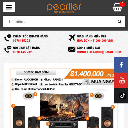
0
CHĂM SÓC KHÁCH HÀNG
GIAO HÀNG MIỄN PHÍ
0
978445202
HOÁ ĐƠN > 5.000.000 VND
HOTLINE ĐẶT HÀNG
GÓP Ý KHIẾU NẠI
0
978.445.202
C
ONGTYTC.AUDIO@GMAIL.COM