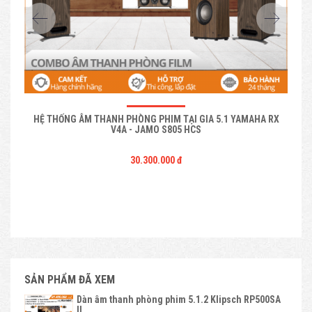
HỆ THỐNG ÂM THANH PHÒNG PHIM TẠI GIA 5.1 YAMAHA RX
C
V4A - JAMO S805 HCS
30.300.000 đ
SẢN PHẨM ĐÃ XEM
Dàn âm thanh phòng phim 5.1.2 Klipsch RP500SA
II