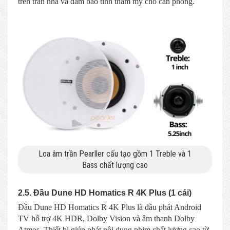
trên trần nhà và đảm bảo tính thẩm mỹ cho căn phòng.
Loa âm trần Pearller cấu tạo gồm 1 Treble và 1
Bass chất lượng cao
2.5. Đầu Dune HD Homatics R 4K Plus (1 cái)
Đầu Dune HD Homatics R 4K Plus là đầu phát Android
TV hỗ trợ 4K HDR, Dolby Vision và âm thanh Dolby
Atmos. Thiết bị giúp phát nội dung phim chất lượng cao từ