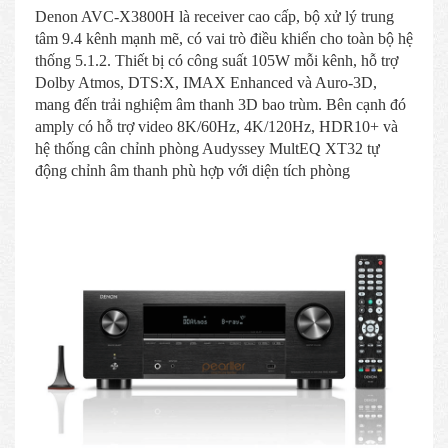
Denon AVC-X3800H là receiver cao cấp, bộ xử lý trung
tâm 9.4 kênh mạnh mẽ, có vai trò điều khiển cho toàn bộ hệ
thống 5.1.2. Thiết bị có công suất 105W mỗi kênh, hỗ trợ
Dolby Atmos, DTS:X, IMAX Enhanced và Auro-3D,
mang đến trải nghiệm âm thanh 3D bao trùm. Bên cạnh đó
amply có hỗ trợ video 8K/60Hz, 4K/120Hz, HDR10+ và
hệ thống cân chỉnh phòng Audyssey MultEQ XT32 tự
động chỉnh âm thanh phù hợp với diện tích phòng