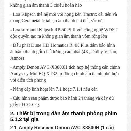
không gian âm thanh 3 chiều hoàn hảo
- Loa Klipsch thế hệ mới với họng kèn Tractrix cải tiến và
màng Cerametallic tái tạo âm thanh chi tiết, sắc nét
- Loa surround Klipsch RP-502S II với công nghệ WDST
độc quyền tạo ra không gian âm thanh vòm rộng lớn
- Đầu phát Dune HD Homatics R 4K Plus đảm bảo hình
ảnh/âm thanh gốc chất lượng cao nhất (4K, Dolby Vision,
Atmos)
- Amply Denon AVC-X3800H tích hợp hệ thống cân chỉnh
Audyssey MultEQ XT32 tự động chỉnh âm thanh phù hợp
với diện tích phòng
- Nâng cấp linh hoạt lên 7.1 hoặc 7.1.4 nếu cần
- Cấu hình sản phẩm được bảo hành 24 tháng và đầy đủ
giấy tờ CO-CQ.
2. Thiết bị trong dàn âm thanh phòng phim
5.1.2 tại gia
2.1. Amply Receiver Denon AVC-X3800H (1 cái)