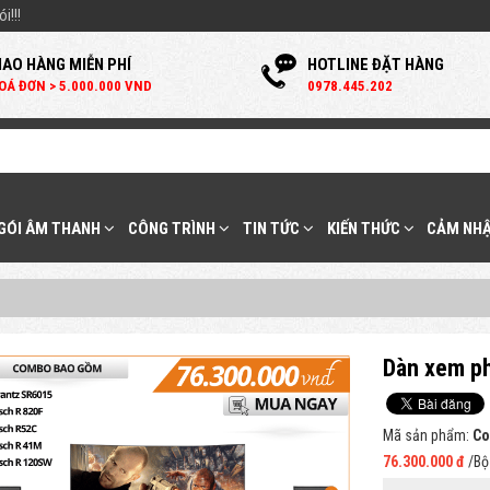
i!!!
IAO HÀNG MIỄN PHÍ
HOTLINE ĐẶT HÀNG
OÁ ĐƠN > 5.000.000 VND
0
978.445.202
 GÓI ÂM THANH
CÔNG TRÌNH
TIN TỨC
KIẾN THỨC
CẢM NHẬ
Dàn xem ph
Mã sản phẩm:
Co
76.300.000 đ
/Bộ