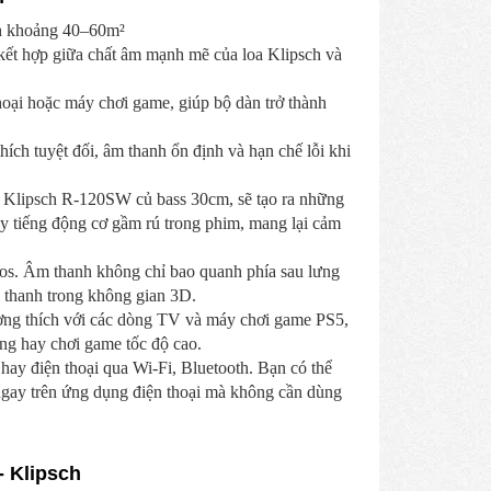
ích khoảng 40–60m²
ết hợp giữa chất âm mạnh mẽ của loa Klipsch và
thoại hoặc máy chơi game, giúp bộ dàn trở thành
ích tuyệt đối, âm thanh ổn định và hạn chế lỗi khi
b Klipsch R-120SW củ bass 30cm, sẽ tạo ra những
y tiếng động cơ gầm rú trong phim, mang lại cảm
. Âm thanh không chỉ bao quanh phía sau lưng
m thanh trong không gian 3D.
ương thích với các dòng TV và máy chơi game PS5,
ng hay chơi game tốc độ cao.
ay điện thoại qua Wi-Fi, Bluetooth. Bạn có thể
ngay trên ứng dụng điện thoại mà không cần dùng
- Klipsch