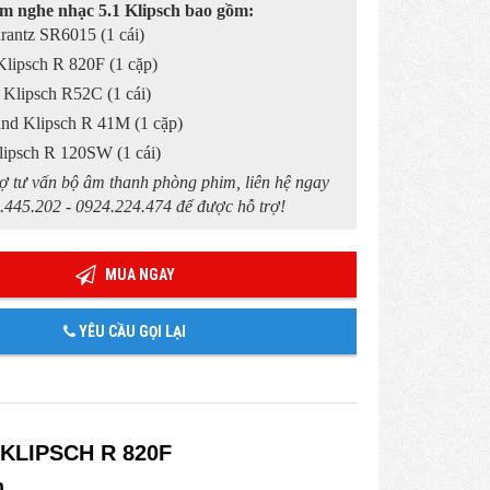
m nghe nhạc 5.1 Klipsch bao gồm:
antz SR6015 (1 cái)
Klipsch R 820F (1 cặp)
 Klipsch R52C (1 cái)
und Klipsch R 41M (1 cặp)
lipsch R 120SW (1 cái)
ợ tư vấn bộ âm thanh phòng phim, liên hệ ngay
.445.202 - 0924.224.474 để được hỗ trợ!
MUA NGAY
YÊU CẦU GỌI LẠI
KLIPSCH R 820F
h