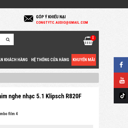
GÓP Ý KHIẾU NẠI
C
ONGTYTC.AUDIO@GMAIL.COM
0
N KHÁCH HÀNG
HỆ THỐNG CỬA HÀNG
KHUYẾN MÃI
im nghe nhạc 5.1 Klipsch R820F
mbo film 4