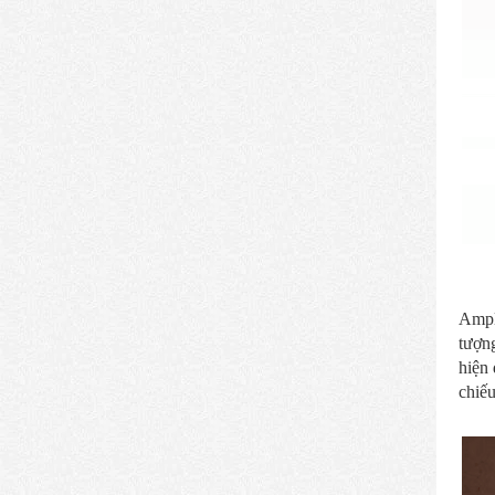
Ampl
tượng
hiện
chiếu