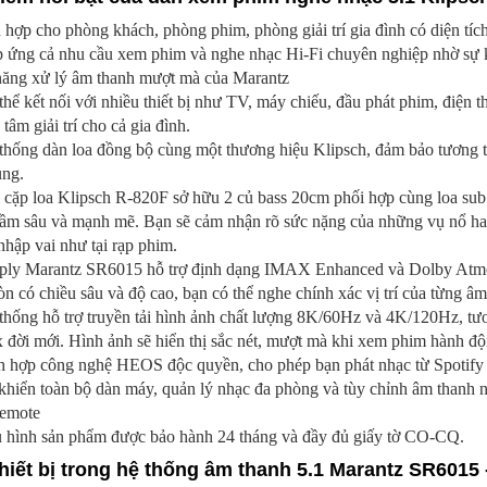
 hợp cho phòng khách, phòng phim, phòng giải trí gia đình có diện t
p ứng cả nhu cầu xem phim và nghe nhạc Hi-Fi chuyên nghiệp nhờ sự k
năng xử lý âm thanh mượt mà của Marantz
thể kết nối với nhiều thiết bị như TV, máy chiếu, đầu phát phim, điện 
 tâm giải trí cho cả gia đình.
thống dàn loa đồng bộ cùng một thương hiệu Klipsch, đảm bảo tương th
ụng.
i cặp loa Klipsch R-820F sở hữu 2 củ bass 20cm phối hợp cùng loa su
trầm sâu và mạnh mẽ. Bạn sẽ cảm nhận rõ sức nặng của những vụ nổ ha
nhập vai như tại rạp phim.
ply Marantz SR6015 hỗ trợ định dạng IMAX Enhanced và Dolby Atmos
n có chiều sâu và độ cao, bạn có thể nghe chính xác vị trí của từng â
 thống hỗ trợ truyền tải hình ảnh chất lượng 8K/60Hz và 4K/120Hz, t
đời mới. Hình ảnh sẽ hiển thị sắc nét, mượt mà khi xem phim hành độ
h hợp công nghệ HEOS độc quyền, cho phép bạn phát nhạc từ Spotify h
khiển toàn bộ dàn máy, quản lý nhạc đa phòng và tùy chỉnh âm thanh 
remote
u hình sản phẩm được bảo hành 24 tháng và đầy đủ giấy tờ CO-CQ.
Thiết bị trong hệ thống âm thanh 5.1 Marantz SR6015 