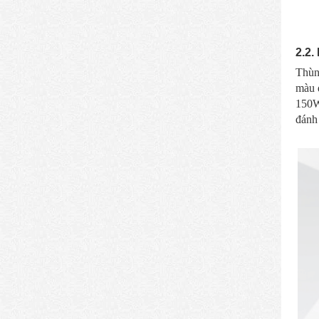
2.2.
Thùn
màu đ
150W,
đánh