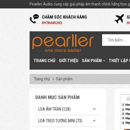
Pearller Audio cung cấp giải pháp âm thanh chính hãng trọn gó
CHĂM SÓC KHÁCH HÀNG
G
0
978445202
H
TRANG CHỦ
GIỚI THIỆU
SẢN PHẨM
THIẾT LẬP
Trang chủ
Sản phẩm
DANH MỤC SẢN PHẨM
LOA ÂM TRẦN (128)
LOA TREO TƯỜNG MINI (73)