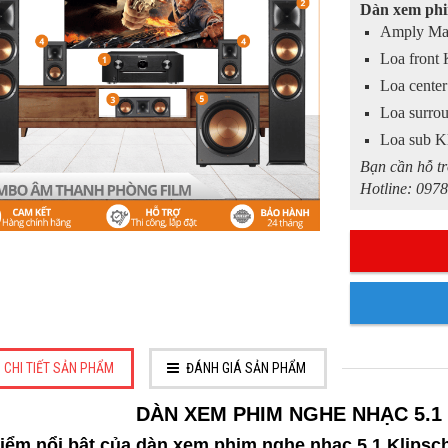
Dàn xem phi
Amply Mar
Loa front 
Loa center
Loa surro
Loa sub K
Bạn cần hỗ tr
Hotline: 0978
CHI TIẾT SẢN PHẨM
ĐÁNH GIÁ SẢN PHẨM
DÀN XEM PHIM NGHE NHẠC 5.1 
Điểm nổi bật của dàn xem phim nghe nhạc 5.1 Klipsc