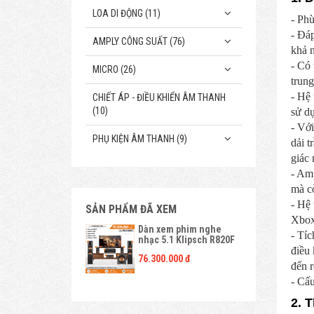
LOA DI ĐỘNG (11)
- Phù
- Đá
AMPLY CÔNG SUẤT (76)
khả 
- Có 
MICRO (26)
trung
- Hệ 
CHIẾT ÁP - ĐIỀU KHIỂN ÂM THANH
(10)
sử d
- Vớ
PHỤ KIỆN ÂM THANH (9)
dải 
giác 
- Am
mà cò
- Hệ
SẢN PHẨM ĐÃ XEM
Xbox 
Dàn xem phim nghe
- Tíc
nhạc 5.1 Klipsch R820F
điều 
76.300.000 đ
đến 
- Cấ
2. 