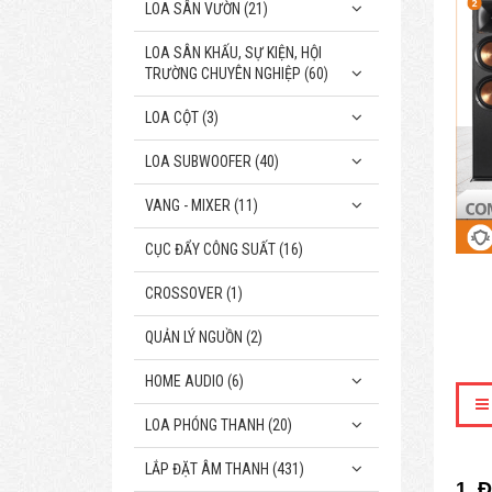
LOA SÂN VƯỜN (21)
LOA SÂN KHẤU, SỰ KIỆN, HỘI
TRƯỜNG CHUYÊN NGHIỆP (60)
LOA CỘT (3)
LOA SUBWOOFER (40)
VANG - MIXER (11)
CỤC ĐẨY CÔNG SUẤT (16)
CROSSOVER (1)
QUẢN LÝ NGUỒN (2)
HOME AUDIO (6)
LOA PHÓNG THANH (20)
LẮP ĐẶT ÂM THANH (431)
1. 