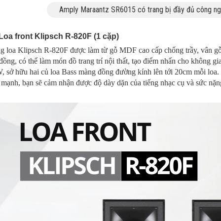
Amply Maraantz SR6015 có trang bị đầy đủ công nghệ
 Loa front Klipsch R-820F (1 cặp)
g loa Klipsch R-820F được làm từ gỗ MDF cao cấp chống trầy, vân gỗ 
ồng, có thể làm món đồ trang trí nội thất, tạo điểm nhấn cho không g
 sở hữu hai củ loa Bass màng đồng đường kính lên tới 20cm mỗi loa. Nê
 mạnh, bạn sẽ cảm nhận được độ dày dặn của tiếng nhạc cụ và sức nặn