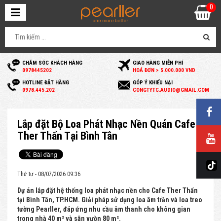
0
CHĂM SÓC KHÁCH HÀNG
GIAO HÀNG MIỄN PHÍ
0
978445202
HOÁ ĐƠN > 5.000.000 VND
HOTLINE ĐẶT HÀNG
GÓP Ý KHIẾU NẠI
0
978.445.202
C
ONGTYTC.AUDIO@GMAIL.COM
Lắp đặt Bộ Loa Phát Nhạc Nền Quán Cafe
Ther Thẩn Tại Bình Tân
Thứ tư - 08/07/2026 09:36
Dự án lắp đặt hệ thống loa phát nhạc nền cho Cafe Ther Thẩn
tại Bình Tân, TP.HCM. Giải pháp sử dụng loa âm trần và loa treo
tường Pearller, đáp ứng nhu cầu âm thanh cho không gian
trong nhà 40 m² và sân vườn 80 m².