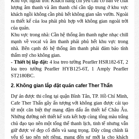
Khu vực ngoài trời: Khách hàng chỉ yêu cầu cơ bản về chất
lượng âm thanh và âm thanh chỉ cần tập trung ở khu vực
khách ngồi không cần phủ hết không gian sân vườn. Ngoài
ra thiết kế của loa phải phù hợp với không gian ngoài trời
của quán.
Khu vực trong nhà: Cần hệ thống âm thanh nghe nhạc chill
mạnh về vocal và âm thanh phải phủ hết khu vực trong
nhà. Bên cạnh đó hệ thống âm thanh phải đảm bảo tính
thẩm mỹ cho không gian.
- Thiết bị lắp đặt:
4 loa treo tường Pearller HSR182-6T, 2
loa treo tường Pearller HYB125-6T, 1 Amply Pearller
ST2180BC.
2. Không gian lắp đặt quán cafer Ther Thẩn
Dự án được thi công tại quận Bình Tân, TP. Hồ Chí Minh,
Cafe Ther Thẩn gây ấn tượng với không gian được cải tạo
từ một căn biệt thự mang đậm dấu ấn thiết kế Châu Âu.
Những đường nét thiết kế xưa kết hợp cùng tông màu trắng
chủ đạo tạo nên một tổng thể thanh lịch, tinh tế nhưng vẫn
giữ được vẻ đẹp cổ điển và sang trọng. Đây cũng chính là
yếu tố tạo nên nét riêng, mang đến sự mới lạ cho khách