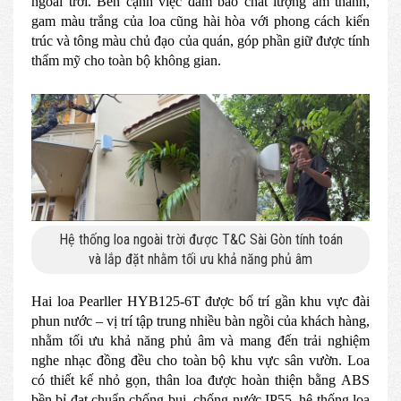
ngoài trời. Bên cạnh việc đảm bảo chất lượng âm thanh,
gam màu trắng của loa cũng hài hòa với phong cách kiến
trúc và tông màu chủ đạo của quán, góp phần giữ được tính
thẩm mỹ cho toàn bộ không gian.
Hệ thống loa ngoài trời được T&C Sài Gòn tính toán
và lắp đặt nhằm tối ưu khả năng phủ âm
Hai loa Pearller HYB125-6T được bố trí gần khu vực đài
phun nước – vị trí tập trung nhiều bàn ngồi của khách hàng,
nhằm tối ưu khả năng phủ âm và mang đến trải nghiệm
nghe nhạc đồng đều cho toàn bộ khu vực sân vườn. Loa
có thiết kế nhỏ gọn, thân loa được hoàn thiện bằng ABS
bền bỉ đạt chuẩn chống bụi, chống nước IP55, hệ thống loa