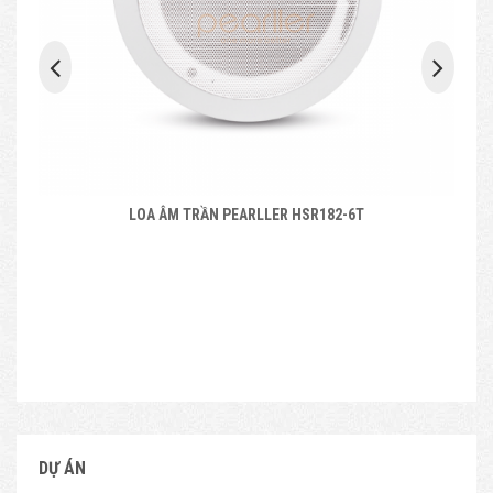
AMPLY LIỀN MIXER PEARLLER ST2180BC - AMPLY CÔNG NG
ANH QUỐC
DỰ ÁN