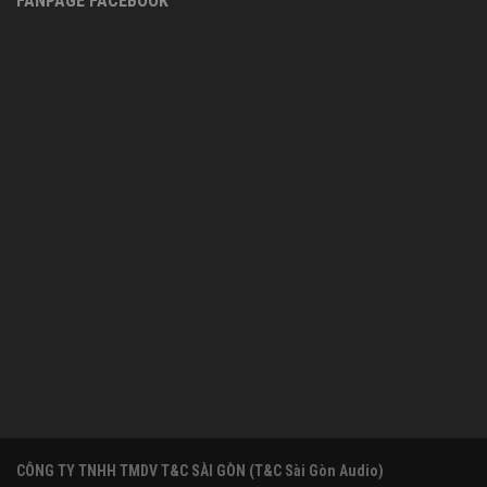
FANPAGE FACEBOOK
CÔNG TY TNHH TMDV T&C SÀI GÒN (T&C Sài Gòn Audio)