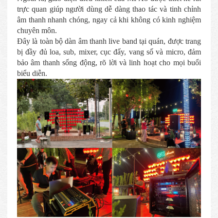
trực quan giúp người dùng dễ dàng thao tác và tinh chỉnh
âm thanh nhanh chóng, ngay cả khi không có kinh nghiệm
chuyên môn.
Đây là toàn bộ dàn âm thanh live band tại quán, được trang
bị đầy đủ loa, sub, mixer, cục đẩy, vang số và micro, đảm
bảo âm thanh sống động, rõ lời và linh hoạt cho mọi buổi
biểu diễn.