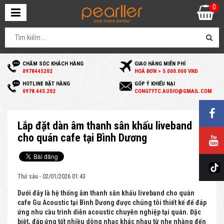
0
CHĂM SÓC KHÁCH HÀNG
GIAO HÀNG MIỄN PHÍ
0
978445202
HOÁ ĐƠN > 5.000.000 VND
HOTLINE ĐẶT HÀNG
GÓP Ý KHIẾU NẠI
0
978.445.202
C
ONGTYTC.AUDIO@GMAIL.COM
Lắp đặt dàn âm thanh sân khấu liveband
cho quán cafe tại Bình Dương
Thứ sáu - 02/01/2026 01:43
Dưới đây là hệ thống âm thanh sân khấu liveband cho quán
cafe Gu Acoustic tại Bình Dương được chúng tôi thiết kế để đáp
ứng nhu cầu trình diễn acoustic chuyên nghiệp tại quán. Đặc
biệt, đáp ứng tốt nhiều dòng nhạc khác nhau từ nhẹ nhàng đến