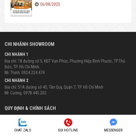
06/08/2025
CHI NHÁNH SHOWROOM
CHI NHÁNH 1
Địa chỉ: 18 đường số 5, KĐT Vạn Phúc, Phường Hiệp Bình Phước, TP.Thủ
Đức, TP. Hồ Chí Minh.
Mr. Thịnh: 0924.224.474
CHI NHÁNH 2
Địa chỉ: 51A đường số 43, Tân Quy, Quận 7, TP. Hồ Chí Minh
Mr. Cường: 0978.445.202
QUY ĐỊNH & CHÍNH SÁCH
Chính sách vận chuyển
Đổi trả và bảo hành
CHAT ZALO
GỌI HOTLINE
MESSENGER