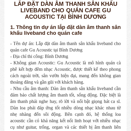
LẮP ĐẶT DÀN ÂM THANH SÂN KHẤU
LIVEBAND CHO QUÁN CAFE GU
ACOUSTIC TẠI BÌNH DƯƠNG
1. Thông tin dự án lắp đặt dàn âm thanh sân
khấu liveband cho quán cafe
- Tên dự án: Lắp đặt dàn âm thanh sân khấu liveband cho
quán cafe Gu Acoustic tại Bình Dương
- Địa chỉ thi công: Bình Dương
- Không gian Acoustic: Gu Acoustic là mô hình quán cà
phê kết hợp đêm nhạc Acoustic, được thiết kế theo phong
cách ngoài trời, sân vườn hiện đại, mang đến không gian
thoáng đãng và gần gũi với khách hàng.
- Nhu cầu âm thanh: Dàn âm thanh sân khấu liveband cần
đảm bảo chất lượng âm thanh tốt, sống động. Đặc biệt là
âm thanh phải nghe hay, rõ lời và nổi bật giọng hát ca sĩ.
Dàn loa phải đáp ứng tốt nhiều dòng nhạc khác nhau từ
nhẹ nhàng đến sôi động. Bên cạnh đó, hệ thống loa
acoustic cần có khả năng kết nối linh hoạt với nhiều nhạc
cụ như guitar, trống, organ và các thiết bị âm thanh liên