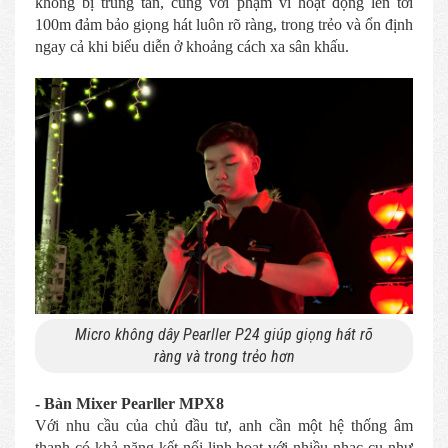
không bị trùng tần, cùng với phạm vi hoạt động lên tới
100m đảm bảo giọng hát luôn rõ ràng, trong trẻo và ổn định
ngay cả khi biểu diễn ở khoảng cách xa sân khấu.
Micro không dây Pearller P24 giúp giọng hát rõ
ràng và trong trẻo hơn
- Bàn Mixer Pearller MPX8
Với nhu cầu của chủ đầu tư, anh cần một hệ thống âm
thanh có khả năng kết nối linh hoạt với nhiều nhạc cụ như