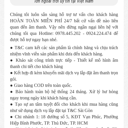
lớn ngoài trời uy tín tại Việt Nam
Chúng tôi luôn sẵn sàng hỗ trợ tư vấn cho khách hàng
HOÀN TOÀN MIỄN PHÍ 24/7 bất cứ vấn đề nào liên
quan đến âm thanh. Vậy nên đừng ngần ngại liên hệ với
chúng tôi qua Hotline: 0978.445.202 - 0924.224.474 để
được hỗ trợ ngay bạn nhé.
● T&C cam kết các sản phẩm là chính hãng và chịu trách
nhiệm vĩnh viễn sản phẩm khi đưa đến khách hàng.
● Khảo sát công trình trực tiếp - Thiết kế mô hình âm
thanh chi tiết cho khách hàng
● Kết hợp đi kèm khuyến mãi dịch vụ lắp đặt âm thanh trọn
gói.
● Giao hàng COD trên toàn quốc.
● Bảo hành toàn bộ hệ thống 24 tháng. Xử lý hư hỏng
ngay trong ngày khi khách hàng cần.
● Tạo sự an tâm tuyệt đối cho khách khi mua hàng cũng
như sử dụng dịch vụ lắp đặt tại T&C Sài Gòn
● Chi nhánh 1: 18 đường số 5, KĐT Vạn Phúc, Phường
Hiệp Bình Phước, TP. Thủ Đức, TP. HCM