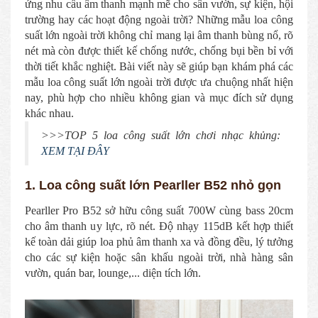
ứng nhu cầu âm thanh mạnh mẽ cho sân vườn, sự kiện, hội
trường hay các hoạt động ngoài trời? Những mẫu loa công
suất lớn ngoài trời không chỉ mang lại âm thanh bùng nổ, rõ
nét mà còn được thiết kế chống nước, chống bụi bền bỉ với
thời tiết khắc nghiệt. Bài viết này sẽ giúp bạn khám phá các
mẫu loa công suất lớn ngoài trời được ưa chuộng nhất hiện
nay, phù hợp cho nhiều không gian và mục đích sử dụng
khác nhau.
>>>TOP 5 loa công suất lớn chơi nhạc khủng:
XEM TẠI ĐÂY
1. Loa công suất lớn Pearller B52 nhỏ gọn
Pearller Pro B52 sở hữu công suất 700W cùng bass 20cm
cho âm thanh uy lực, rõ nét. Độ nhạy 115dB kết hợp thiết
kế toàn dải giúp loa phủ âm thanh xa và đồng đều, lý tưởng
cho các sự kiện hoặc sân khấu ngoài trời, nhà hàng sân
vườn, quán bar, lounge,... diện tích lớn.