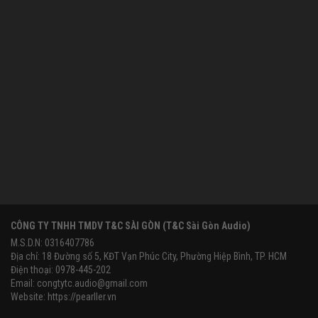
CÔNG TY TNHH TMDV T&C SÀI GÒN (T&C Sài Gòn Audio)
M.S.D.N: 0316407786
Địa chỉ: 18 Đường số 5, KĐT Vạn Phúc City, Phường Hiệp Bình, TP. HCM
Điện thoại: 0978-445-202
Email:
congtytc.audio@gmail.com
Website:
https://pearller.vn