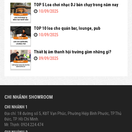
TOP 5 Loa chơi nhạc DJ bán chạy trong năm nay
10/09/2025
TOP 10 loa cho quán bar, lounge, pub
10/09/2025
Thiết bị âm thanh hội trường gồm những gì?
09/09/2025
CHI NHÁNH SHOWROOM
CHI NHÁNH 1
Địa chỉ: 18 đường số 5, KĐT Vạn Phúc, Phường Hiệp Bình Phước, TP.Thủ
Đức, TP. Hồ Chí Minh.
Mr. Thịnh: 0924.224.474