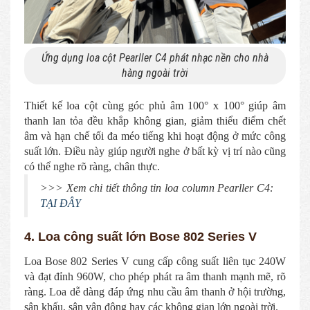
Ứng dụng loa cột Pearller C4 phát nhạc nền cho nhà
hàng ngoài trời
Thiết kế loa cột cùng góc phủ âm 100° x 100° giúp âm
thanh lan tỏa đều khắp không gian, giảm thiểu điểm chết
âm và hạn chế tối đa méo tiếng khi hoạt động ở mức công
suất lớn. Điều này giúp người nghe ở bất kỳ vị trí nào cũng
có thể nghe rõ ràng, chân thực.
>>> Xem chi tiết thông tin loa column Pearller C4:
TẠI ĐÂY
4. Loa công suất lớn Bose 802 Series V
Loa Bose 802 Series V cung cấp công suất liên tục 240W
và đạt đỉnh 960W, cho phép phát ra âm thanh mạnh mẽ, rõ
ràng. Loa dễ dàng đáp ứng nhu cầu âm thanh ở hội trường,
sân khấu, sân vận động hay các không gian lớn ngoài trời.