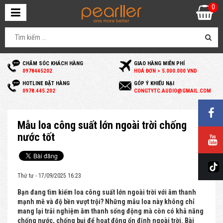
0
CHĂM SÓC KHÁCH HÀNG
GIAO HÀNG MIỄN PHÍ
0
978445202
HOÁ ĐƠN > 5.000.000 VND
HOTLINE ĐẶT HÀNG
GÓP Ý KHIẾU NẠI
0
978.445.202
C
ONGTYTC.AUDIO@GMAIL.COM
Mẫu loa công suất lớn ngoài trời chống
nước tốt
Thứ tư - 17/09/2025 16:23
Bạn đang tìm kiếm loa công suất lớn ngoài trời với âm thanh
mạnh mẽ và độ bền vượt trội? Những mẫu loa này không chỉ
mang lại trải nghiệm âm thanh sống động mà còn có khả năng
chống nước, chống bụi để hoạt động ổn định ngoài trời. Bài