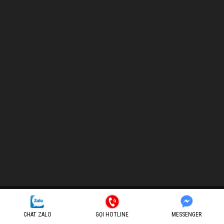
CÔNG TY TNHH TMDV T&C SÀI GÒN (T&C Sài Gòn Audio)
M.S.D.N: 0316407786
CHAT ZALO
GỌI HOTLINE
MESSENGER
Địa chỉ: 18 Đường số 5, KĐT Vạn Phúc City, Phường Hiệp Bình, TP. HCM