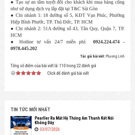
● Tạo sự an tâm tuyệt đối cho khách khi mua hàng cũng
như sử dụng dịch vụ lắp đặt tại T&C Sài Gòn
● Chi nhánh 1: 18 đường số 5, KĐT Vạn Phúc, Phường
Hiệp Bình Phước, TP. Thủ Đức, TP. HCM
● Chi nhánh 2: 51A đường số 43, Tân Quy, Quận 7, TP.
HCM
● Hotline tư vấn 24/7 miễn phí:
0924.224.474 -
0978.445.202
Tác giả bài viết:
Phương Linh
Tổng số điểm của bài viết là: 110 trong 22 đánh giá
Click để đánh giá bài viết
TIN TỨC MỚI NHẤT
Pearller Ra Mắt Hệ Thống Âm Thanh Kết Nối
Không Dây
03/07/2026