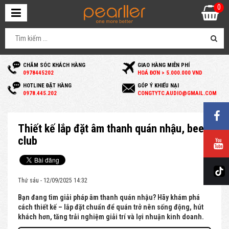
0
CHĂM SÓC KHÁCH HÀNG
GIAO HÀNG MIỄN PHÍ
0
978445202
HOÁ ĐƠN > 5.000.000 VND
HOTLINE ĐẶT HÀNG
GÓP Ý KHIẾU NẠI
0
978.445.202
C
ONGTYTC.AUDIO@GMAIL.COM
Thiết kế lắp đặt âm thanh quán nhậu, beer
club
Thứ sáu - 12/09/2025 14:32
Bạn đang tìm giải pháp âm thanh quán nhậu? Hãy khám phá
cách thiết kế – lắp đặt chuẩn để quán trở nên sống động, hút
khách hơn, tăng trải nghiệm giải trí và lợi nhuận kinh doanh.