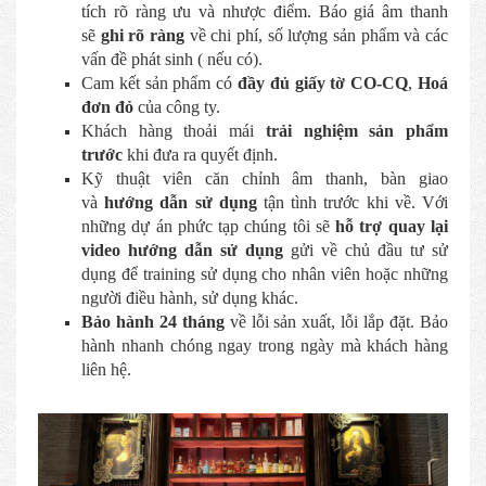
tích rõ ràng ưu và nhược điểm. Báo giá âm thanh
sẽ
ghi rõ ràng
về chi phí, số lượng sản phẩm và các
vấn đề phát sinh ( nếu có).
Cam kết sản phẩm có
đầy đủ giấy tờ CO-CQ
,
Hoá
đơn đỏ
của công ty.
Khách hàng thoải mái
trải nghiệm sản phẩm
trước
khi đưa ra quyết định.
Kỹ thuật viên căn chỉnh âm thanh, bàn giao
và
hướng dẫn sử dụng
tận tình trước khi về. Với
những dự án phức tạp chúng tôi sẽ
hỗ trợ quay lại
video hướng dẫn sử dụng
gửi về chủ đầu tư sử
dụng để training sử dụng cho nhân viên hoặc những
người điều hành, sử dụng khác.
Bảo hành 24 tháng
về lỗi sản xuất, lỗi lắp đặt. Bảo
hành nhanh chóng ngay trong ngày mà khách hàng
liên hệ.