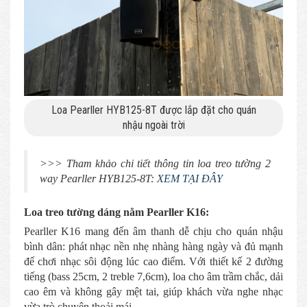
Loa Pearller HYB125-8T được lắp đặt cho quán
nhậu ngoài trời
>>> Tham khảo chi tiết thông tin loa treo tường 2
way Pearller HYB125-8T:
XEM TẠI ĐÂY
Loa treo tường dáng nằm Pearller K16:
Pearller K16 mang đến âm thanh dễ chịu cho quán nhậu
bình dân: phát nhạc nền nhẹ nhàng hàng ngày và đủ mạnh
để chơi nhạc sôi động lúc cao điểm. Với thiết kế 2 đường
tiếng (bass 25cm, 2 treble 7,6cm), loa cho âm trầm chắc, dải
cao êm và không gây mệt tai, giúp khách vừa nghe nhạc
vừa trò chuyện thoải mái.