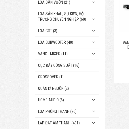
LOA SÂN VƯỜN (21)
LOA SÂN KHẤU, SỰ KIỆN, HỘI
TRƯỜNG CHUYÊN NGHIỆP (60)
LOA CỘT (3)
LOA SUBWOOFER (40)
VAN
VANG - MIXER (11)
CỤC ĐẨY CÔNG SUẤT (16)
CROSSOVER (1)
QUẢN LÝ NGUỒN (2)
HOME AUDIO (6)
LOA PHÓNG THANH (20)
LẮP ĐẶT ÂM THANH (431)