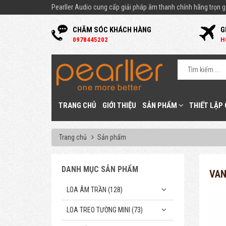
Pearller Audio cung cấp giải pháp âm thanh chính hãng trọn gó
CHĂM SÓC KHÁCH HÀNG
G
0
978445202
H
TRANG CHỦ
GIỚI THIỆU
SẢN PHẨM
THIẾT LẬP
Trang chủ
Sản phẩm
DANH MỤC SẢN PHẨM
VAN
LOA ÂM TRẦN (128)
LOA TREO TƯỜNG MINI (73)