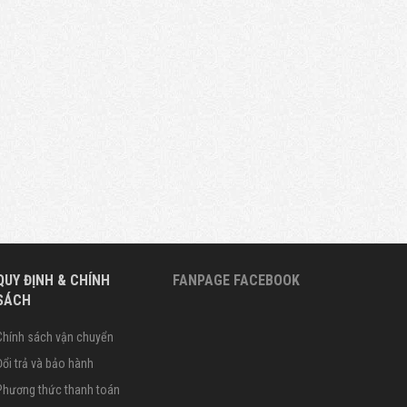
QUY ĐỊNH & CHÍNH
FANPAGE FACEBOOK
SÁCH
Chính sách vận chuyển
Đổi trả và bảo hành
Phương thức thanh toán