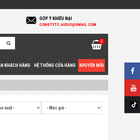
GÓP Ý KHIẾU NẠI
C
ONGTYTC.AUDIO@GMAIL.COM
0
N KHÁCH HÀNG
HỆ THỐNG CỬA HÀNG
KHUYẾN MÃI