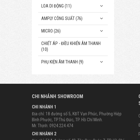
LOA DI ĐỘNG (11)
AMPLY CÔNG SUẤT (76)
MICRO (26)
CHIẾT ÁP - ĐIỀU KHIỂN ÂM THANH
(10)
PHỤ KIỆN ÂM THANH (9)
CHI NHÁNH SHOWROOM
CHI NHÁNH 1
Địa chỉ: 18 đường số 5, KĐT Vạn Phúc, Phường Hiệp
Bình Phước, TP.Thủ Đức, TP. Hồ Chí Minh.
Mr. Thịnh: 0924.224.474
CHI NHÁNH 2