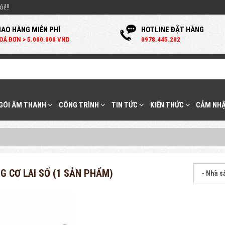
i!!!
IAO HÀNG MIỄN PHÍ
HOTLINE ĐẶT HÀNG
OÁ ĐƠN > 5.000.000 VND
0
978.445.202
 GÓI ÂM THANH
CÔNG TRÌNH
TIN TỨC
KIẾN THỨC
CẢM NHẬ
G CƠ LAI SỐ (1 SẢN PHẨM)