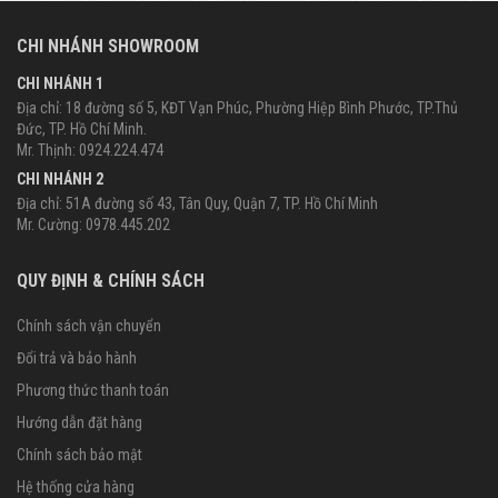
CHI NHÁNH SHOWROOM
CHI NHÁNH 1
Địa chỉ: 18 đường số 5, KĐT Vạn Phúc, Phường Hiệp Bình Phước, TP.Thủ
Đức, TP. Hồ Chí Minh.
Mr. Thịnh: 0924.224.474
CHI NHÁNH 2
Loa cột JBL thiết kế gọn gàng linh động trong việc
Địa chỉ: 51A đường số 43, Tân Quy, Quận 7, TP. Hồ Chí Minh
di chuyển
Mr. Cường: 0978.445.202
Với người dùng gia đình, loa cột JBL lại ghi điểm ở sự gọn
QUY ĐỊNH & CHÍNH SÁCH
gàng. Chỉ cần đặt cạnh tường hay bên hông kệ tivi, chiếc
loa đã gần như hòa vào nội thất mà không làm rối phòng.
Chính sách vận chuyển
Đây là ưu điểm lớn với các căn hộ chung cư vốn có diện
Đổi trả và bảo hành
tích khiêm tốn.
Phương thức thanh toán
2. Vì sao loa cột JBL được săn đón mạnh
mẽ?
Hướng dẫn đặt hàng
Chính sách bảo mật
Điểm khiến nhiều người lựa chọn loa cột JBL không chỉ
Hệ thống cửa hàng
nằm ở thương hiệu mà nằm ở cách mà chiếc loa “phục vụ”