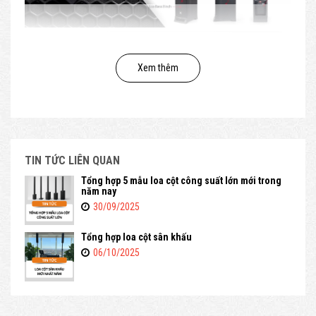
Loa cột JBL luôn được săn đón không chỉ vì ngoại
hình mà còn vì chất lượng
Xem thêm
1. Loa cột JBL là gì? Lý do khiến nhiều
người yêu thích đến vậy
Loa cột JBL là dạng loa có thiết kế mảnh và cao, bên trong
là nhiều driver được xếp dọc. Cách sắp xếp này tạo ra một
TIN TỨC LIÊN QUAN
trường âm rộng và rất đều, nghe ở gần cũng dễ chịu mà
Tổng hợp 5 mẫu loa cột công suất lớn mới trong
đứng xa vẫn rõ ràng. Đây là điều mà nhiều khách hàng, đặc
năm nay
biệt là chủ quán café, nhà hàng hay khách sạn rất thích, vì
30/09/2025
họ không muốn khách ngồi cạnh loa bị “đập thẳng” âm
thanh vào tai, nhưng khách ngồi xa thì lại nghe mờ.
Tổng hợp loa cột sân khấu
06/10/2025