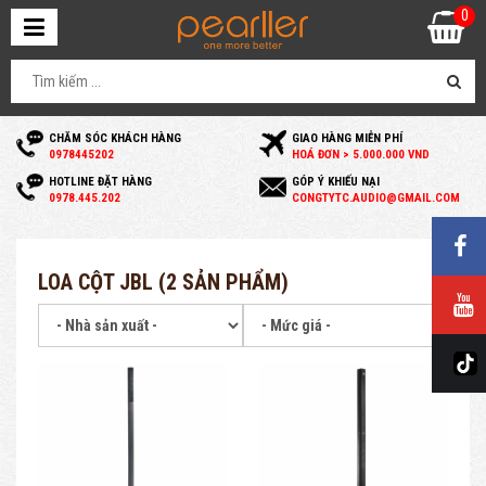
0
CHĂM SÓC KHÁCH HÀNG
GIAO HÀNG MIỄN PHÍ
0
978445202
HOÁ ĐƠN > 5.000.000 VND
HOTLINE ĐẶT HÀNG
GÓP Ý KHIẾU NẠI
0
978.445.202
C
ONGTYTC.AUDIO@GMAIL.COM
LOA CỘT JBL (2 SẢN PHẨM)