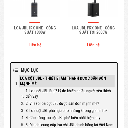
LOA JBL IRX ONE - CÔNG
LOA JBL PRX ONE - CÔNG
SUẤT 1300W
SUẤT TỚI 2000W
Liên hệ
Liên hệ
MỤC LỤC
LOA CỘT JBL - THIẾT BỊ ÂM THANH ĐƯỢC SĂN ĐÓN
MẠNH MẼ
1. Loa cột JBL là gì? Lý do khiến nhiều người yêu thích
đến vậy
2. Vì sao loa cột JBL được săn đón mạnh mẽ?
3. Loa cột JBL phù hợp cho những không gian nào?
4. Các dòng loa cột JBL phổ biến nhất hiện nay
5. Địa chỉ cung cấp loa cột JBL chính hãng tại Việt Nam