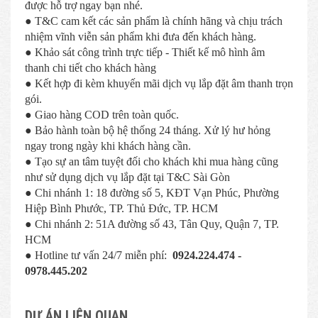
được hỗ trợ ngay bạn nhé.
● T&C cam kết các sản phẩm là chính hãng và chịu trách
nhiệm vĩnh viễn sản phẩm khi đưa đến khách hàng.
● Khảo sát công trình trực tiếp - Thiết kế mô hình âm
thanh chi tiết cho khách hàng
● Kết hợp đi kèm khuyến mãi dịch vụ lắp đặt âm thanh trọn
gói.
● Giao hàng COD trên toàn quốc.
● Bảo hành toàn bộ hệ thống 24 tháng. Xử lý hư hỏng
ngay trong ngày khi khách hàng cần.
● Tạo sự an tâm tuyệt đối cho khách khi mua hàng cũng
như sử dụng dịch vụ lắp đặt tại T&C Sài Gòn
● Chi nhánh 1: 18 đường số 5, KĐT Vạn Phúc, Phường
Hiệp Bình Phước, TP. Thủ Đức, TP. HCM
● Chi nhánh 2: 51A đường số 43, Tân Quy, Quận 7, TP.
HCM
● Hotline tư vấn 24/7 miễn phí:
0924.224.474 -
0978.445.202
DỰ ÁN LIÊN QUAN