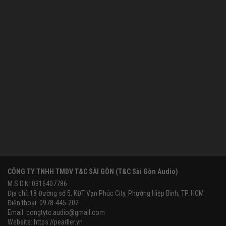
CÔNG TY TNHH TMDV T&C SÀI GÒN (T&C Sài Gòn Audio)
M.S.D.N: 0316407786
Địa chỉ: 18 Đường số 5, KĐT Vạn Phúc City, Phường Hiệp Bình, TP. HCM
Điện thoại: 0978-445-202
Email:
congtytc.audio@gmail.com
Website:
https://pearller.vn