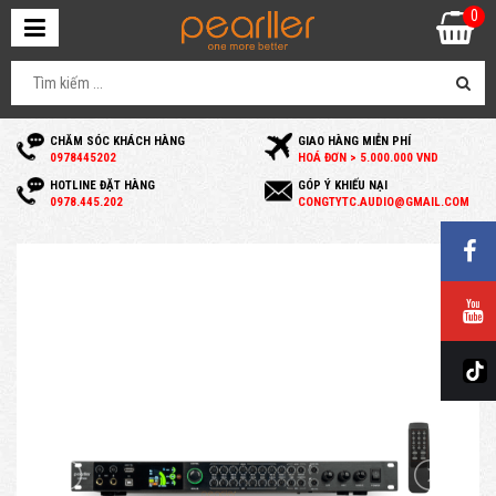
0
CHĂM SÓC KHÁCH HÀNG
GIAO HÀNG MIỄN PHÍ
0
978445202
HOÁ ĐƠN > 5.000.000 VND
HOTLINE ĐẶT HÀNG
GÓP Ý KHIẾU NẠI
0
978.445.202
C
ONGTYTC.AUDIO@GMAIL.COM