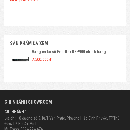
SẢN PHẨM ĐÃ XEM
Vang cơ lai số Pearller DSP900 chính hãng
7.500.000 đ
CHI NHÁNH SHOWROOM
CHI NHÁNH 1
Địa chỉ: 18 đường số 5, KĐT Vạn Phúc, Phường Hiệp Bình Phước, TP.Thủ
Đức, TP. Hồ Chí Minh.
Mr. Thịnh: 0924.224.474