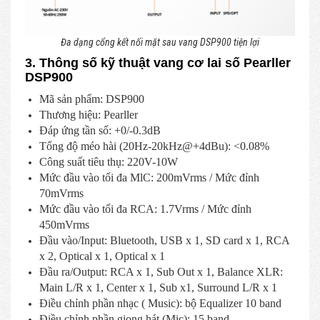
Đa dạng cổng kết nối mặt sau vang DSP900 tiện lợi
3. Thông số kỹ thuật vang cơ lai số Pearller
DSP900
Mã sản phẩm: DSP900
Thương hiệu: Pearller
Đáp ứng tần số: +0/-0.3dB
Tổng độ méo hài (20Hz-20kHz@+4dBu): <0.08%
Công suất tiêu thụ: 220V-10W
Mức đầu vào tối đa MlC: 200mVrms / Mức đỉnh
70mVrms
Mức đầu vào tối đa RCA: 1.7Vrms / Mức đỉnh
450mVrms
Đầu vào/Input: Bluetooth, USB x 1, SD card x 1, RCA
x 2, Optical x 1, Optical x 1
Đầu ra/Output: RCA x 1, Sub Out x 1, Balance XLR:
Main L/R x 1, Center x 1, Sub x1, Surround L/R x 1
Điều chỉnh phần nhạc ( Music): bộ Equalizer 10 band
Điều chỉnh phần giọng hát (Mic): 15 band