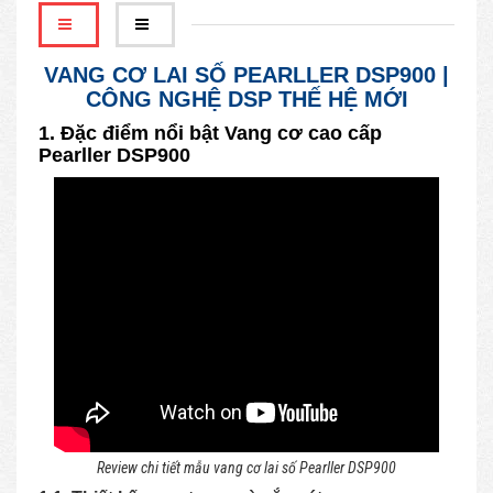
VANG CƠ LAI SỐ PEARLLER DSP900 |
CÔNG NGHỆ DSP THẾ HỆ MỚI
1. Đặc điểm nổi bật Vang cơ cao cấp
Pearller DSP900
Review chi tiết mẫu vang cơ lai số Pearller DSP900