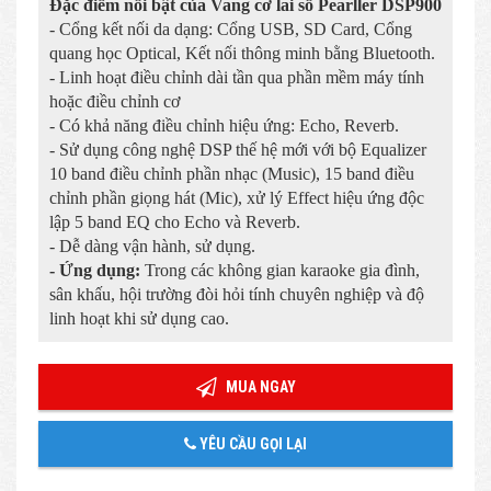
Đặc điểm nổi bật của Vang cơ lai số Pearller DSP900
- Cổng kết nối da dạng: Cổng USB, SD Card, Cổng
quang học Optical, Kết nối thông minh bằng Bluetooth.
- Linh hoạt điều chỉnh dài tần qua phần mềm máy tính
hoặc điều chỉnh cơ
- Có khả năng điều chỉnh hiệu ứng: Echo, Reverb.
- Sử dụng công nghệ DSP thế hệ mới với bộ Equalizer
10 band điều chỉnh phần nhạc (Music), 15 band điều
chỉnh phần giọng hát (Mic), xử lý Effect hiệu ứng độc
lập 5 band EQ cho Echo và Reverb.
- Dễ dàng vận hành, sử dụng.
- Ứng dụng:
Trong các không gian karaoke gia đình,
sân khấu, hội trường đòi hỏi tính chuyên nghiệp và độ
linh hoạt khi sử dụng cao.
MUA NGAY
YÊU CẦU GỌI LẠI