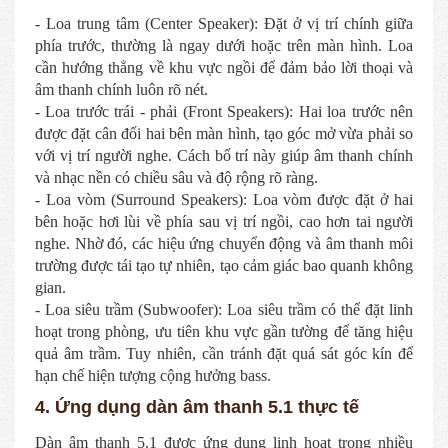
- Loa trung tâm (Center
Speaker
): Đặt ở vị trí chính giữa
phía trước, thường là ngay dưới hoặc trên màn hình. Loa
cần hướng thẳng về khu vực ngồi để đảm bảo lời thoại và
âm thanh chính luôn rõ nét.
- Loa trước trái - phải (
Front Speakers
): Hai loa trước nên
được đặt cân đối hai bên màn hình, tạo góc mở vừa phải so
với vị trí người nghe. Cách bố trí này giúp âm thanh chính
và nhạc nền có chiều sâu và độ rộng rõ ràng.
- Loa vòm (
Surround Speakers):
Loa vòm được đặt ở hai
bên hoặc hơi lùi về phía sau vị trí ngồi, cao hơn tai người
nghe. Nhờ đó, các hiệu ứng chuyển động và âm thanh môi
trường được tái tạo tự nhiên, tạo cảm giác bao quanh không
gian.
- Loa siêu trầm (Subwoofer): Loa siêu trầm có thể đặt linh
hoạt trong phòng, ưu tiên khu vực gần tường để tăng hiệu
quả âm trầm. Tuy nhiên, cần tránh đặt quá sát góc kín để
hạn chế hiện tượng cộng hưởng bass.
4. Ứng dụng dàn âm thanh 5.1 thực tế
Dàn âm thanh 5.1 được ứng dụng linh hoạt trong nhiều