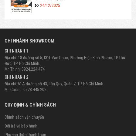
24/12/2025
CHI NHÁNH SHOWROOM
CHI NHÁNH 1
Địa chỉ: 18 đường số 5, KĐT Vạn Phúc, Phường Hiệp Bình Phước, TP.Thủ
Đức, TP. Hồ Chí Minh.
Mr. Thịnh: 0924.224.474
CHI NHÁNH 2
Địa chỉ: 51A đường số 43, Tân Quy, Quận 7, TP. Hồ Chí Minh
Mr. Cường: 0978.445.202
QUY ĐỊNH & CHÍNH SÁCH
Chính sách vận chuyển
Đổi trả và bảo hành
Phương thức thanh toán