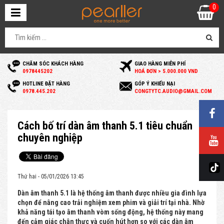
0
CHĂM SÓC KHÁCH HÀNG
GIAO HÀNG MIỄN PHÍ
0
978445202
HOÁ ĐƠN > 5.000.000 VND
HOTLINE ĐẶT HÀNG
GÓP Ý KHIẾU NẠI
0
978.445.202
C
ONGTYTC.AUDIO@GMAIL.COM
Cách bố trí dàn âm thanh 5.1 tiêu chuẩn
chuyên nghiệp
Thứ hai - 05/01/2026 13:45
Dàn âm thanh 5.1 là hệ thống âm thanh được nhiều gia đình lựa
chọn để nâng cao trải nghiệm xem phim và giải trí tại nhà. Nhờ
khả năng tái tạo âm thanh vòm sống động, hệ thống này mang
đến cảm giác chân thực và cuốn hút hơn so với các dàn âm