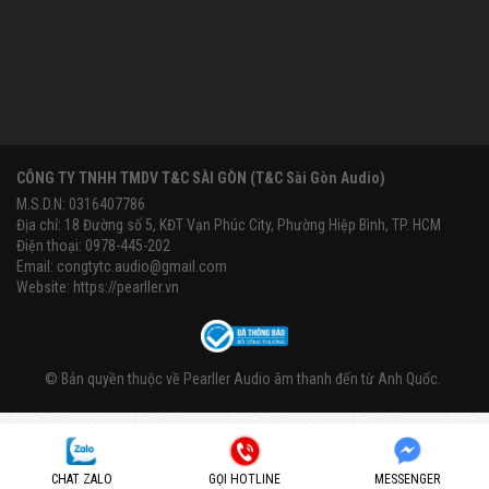
CÔNG TY TNHH TMDV T&C SÀI GÒN (T&C Sài Gòn Audio)
M.S.D.N: 0316407786
Địa chỉ: 18 Đường số 5, KĐT Vạn Phúc City, Phường Hiệp Bình, TP. HCM
Điện thoại: 0978-445-202
Email:
congtytc.audio@gmail.com
Website:
https://pearller.vn
© Bản quyền thuộc về
Pearller Audio âm thanh đến từ Anh Quốc
.
CHAT ZALO
GỌI HOTLINE
MESSENGER