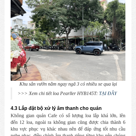
Khu sân vườn nằm ngay ngã 3 có nhiều xe qua lại
>>> Xem chi tiết loa Pearller HYB145T:
TẠI ĐÂY
4.3 Lắp đặt bộ xử lý âm thanh cho quán
Không gian quán Cafe có số lượng loa lắp khá lớn, lên
đến 12 loa, ngoài ra không gian cũng được chia thành 6
khu vực phục vụ khác nhau nên để đáp ứng tốt nhu cầu
nghe nhạc, điều chỉnh âm thanh riêng từng khu nên chúng