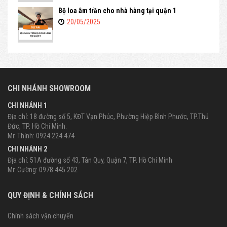
Bộ loa âm trần cho nhà hàng tại quận 1
20/05/2025
CHI NHÁNH SHOWROOM
CHI NHÁNH 1
Địa chỉ: 18 đường số 5, KĐT Vạn Phúc, Phường Hiệp Bình Phước, TP.Thủ
Đức, TP. Hồ Chí Minh.
Mr. Thịnh: 0924.224.474
CHI NHÁNH 2
Địa chỉ: 51A đường số 43, Tân Quy, Quận 7, TP. Hồ Chí Minh
Mr. Cường: 0978.445.202
QUY ĐỊNH & CHÍNH SÁCH
Chính sách vận chuyển