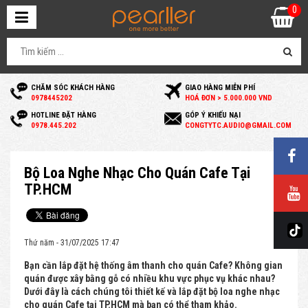
0
CHĂM SÓC KHÁCH HÀNG
GIAO HÀNG MIỄN PHÍ
0
978445202
HOÁ ĐƠN > 5.000.000 VND
HOTLINE ĐẶT HÀNG
GÓP Ý KHIẾU NẠI
0
978.445.202
C
ONGTYTC.AUDIO@GMAIL.COM
Bộ Loa Nghe Nhạc Cho Quán Cafe Tại
TP.HCM
Thứ năm - 31/07/2025 17:47
Bạn cần lắp đặt hệ thống âm thanh cho quán Cafe? Không gian
quán được xây bằng gỗ có nhiều khu vực phục vụ khác nhau?
Dưới đây là cách chúng tôi thiết kế và lắp đặt bộ loa nghe nhạc
cho quán Cafe tại TP.HCM mà bạn có thể tham khảo.