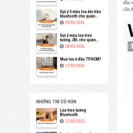
đầu 
cần 
Gợi ý 5 mẫu loa âm trần
bluetooth cho quán
cafe
29/05/2026
Gợi ý mẫu loa treo
tường JBL cho quán
cafe, nhà hàng
28/05/2026
Mua loa ở đâu TP.HCM?
27/05/2026
NHỮNG TIN CŨ HƠN
Loa treo tường
Bluetooth
12/05/2025