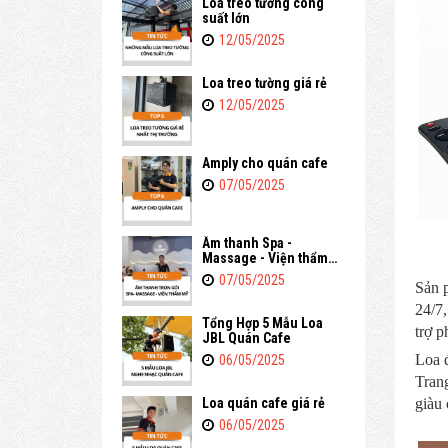
Loa treo tường công
suất lớn
12/05/2025
Loa treo tường giá rẻ
12/05/2025
Amply cho quán cafe
07/05/2025
Âm thanh Spa -
Massage - Viện thẩm
mỹ
07/05/2025
Sản 
24/7
Tổng Hợp 5 Mẫu Loa
trợ p
JBL Quán Cafe
Loa đ
06/05/2025
Tran
Loa quán cafe giá rẻ
giàu 
06/05/2025