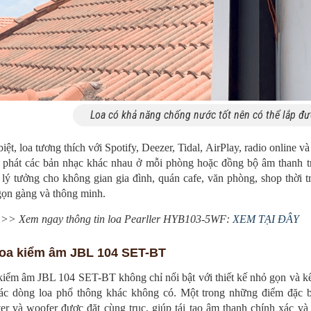
Loa có khả năng chống nước tốt nên có thể lắp đư
iệt, loa tương thích với Spotify, Deezer, Tidal, AirPlay, radio online
 phát các bản nhạc khác nhau ở mỗi phòng hoặc đồng bộ âm thanh t
 lý tưởng cho không gian gia đình, quán cafe, văn phòng, shop thời 
gọn gàng và thông minh.
>> Xem ngay thông tin loa Pearller HYB103-5WF:
XEM TẠI ĐÂY
Loa kiểm âm JBL 104 SET-BT
iểm âm JBL 104 SET-BT không chỉ nổi bật với thiết kế nhỏ gọn và kết
ác dòng loa phổ thông khác không có. Một trong những điểm đặc biệt
er và woofer được đặt cùng trục, giúp tái tạo âm thanh chính xác và