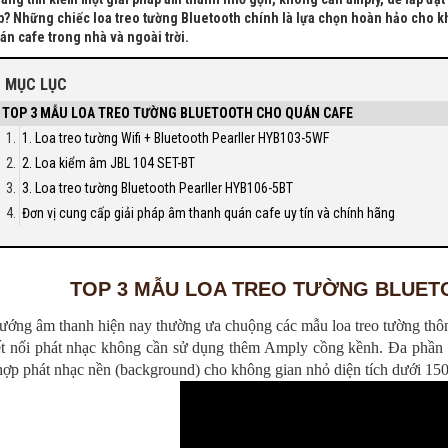
p? Những chiếc loa treo tường Bluetooth chính là lựa chọn hoàn hảo cho 
án cafe trong nhà và ngoài trời.
MỤC LỤC
TOP 3 MẪU LOA TREO TƯỜNG BLUETOOTH CHO QUÁN CAFE
1. Loa treo tường Wifi + Bluetooth Pearller HYB103-5WF
2. Loa kiểm âm JBL 104 SET-BT
3. Loa treo tường Bluetooth Pearller HYB106-5BT
Đơn vị cung cấp giải pháp âm thanh quán cafe uy tín và chính hãng
TOP 3 MẪU LOA TREO TƯỜNG BLUET
ớng âm thanh hiện nay thường ưa chuộng các mẫu loa treo tường thông 
ết nối phát nhạc không cần sử dụng thêm Amply cồng kềnh. Đa phần c
hợp phát nhạc nền (background) cho không gian nhỏ diện tích dưới 1