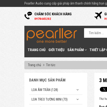
Pearller Audio cung cấp giải pháp âm thanh chính hãng trọn gó
CHĂM SÓC KHÁCH HÀNG
G
0
978445202
H
TRANG CHỦ
GIỚI THIỆU
SẢN PHẨM
THIẾT LẬP
Trang chủ
Tin tức
3 M
DANH MỤC SẢN PHẨM
LOA ÂM TRẦN (128)
Thứ ha
LOA TREO TƯỜNG MINI (73)
Bạn đ