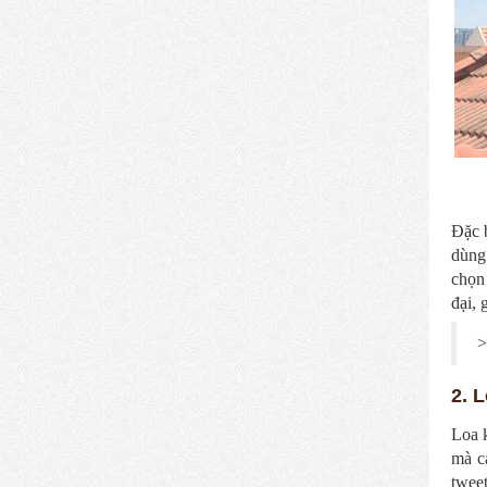
Đặc b
dùng
chọn
đại, 
>
2. 
Loa k
mà c
tweet