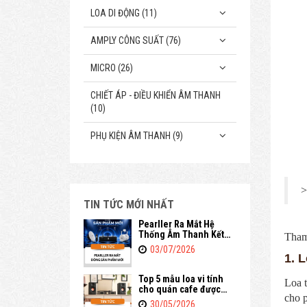
LOA DI ĐỘNG (11)
AMPLY CÔNG SUẤT (76)
MICRO (26)
CHIẾT ÁP - ĐIỀU KHIỂN ÂM THANH
(10)
PHỤ KIỆN ÂM THANH (9)
>
TIN TỨC MỚI NHẤT
Pearller Ra Mắt Hệ
Thống Âm Thanh Kết
Tha
Nối Không Dây
03/07/2026
1. 
Top 5 mẫu loa vi tính
Loa 
cho quán cafe được
cho p
đánh giá cao
30/05/2026