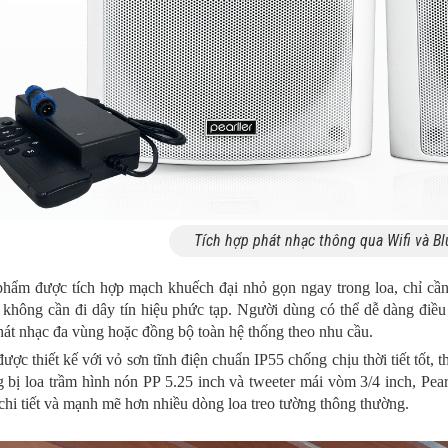
Tích hợp phát nhạc thông qua Wifi và Bl
phẩm được tích hợp mạch khuếch đại nhỏ gọn ngay trong loa, chỉ cần
, không cần đi dây tín hiệu phức tạp. Người dùng có thể dễ dàng đi
hát nhạc đa vùng hoặc đồng bộ toàn hệ thống theo nhu cầu.
ược thiết kế với vỏ sơn tĩnh điện chuẩn IP55 chống chịu thời tiết tốt, 
g bị loa trầm hình nón PP 5.25 inch và tweeter mái vòm 3/4 inch, P
chi tiết và mạnh mẽ hơn nhiều dòng loa treo tường thông thường.