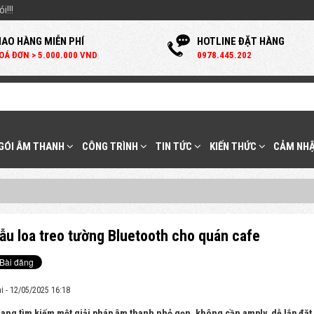
i!!!
IAO HÀNG MIỄN PHÍ
HOTLINE ĐẶT HÀNG
OÁ ĐƠN > 5.000.000 VND
0
978.445.202
 GÓI ÂM THANH
CÔNG TRÌNH
TIN TỨC
KIẾN THỨC
CẢM NHẬ
ẫu loa treo tường Bluetooth cho quán cafe
i - 12/05/2025 16:18
ang tìm kiếm một giải pháp âm thanh nhỏ gọn, không cần amply, dễ lắp đặt và