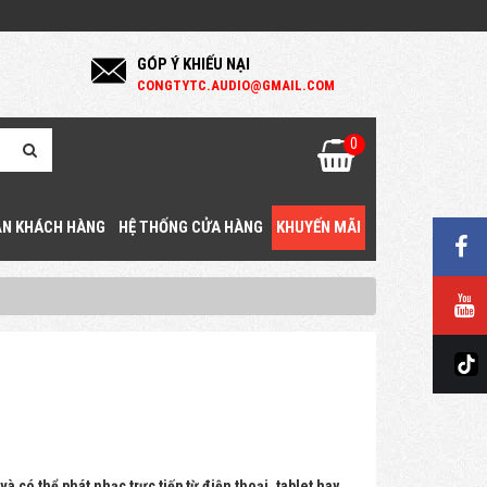
GÓP Ý KHIẾU NẠI
C
ONGTYTC.AUDIO@GMAIL.COM
0
N KHÁCH HÀNG
HỆ THỐNG CỬA HÀNG
KHUYẾN MÃI
 có thể phát nhạc trực tiếp từ điện thoại, tablet hay