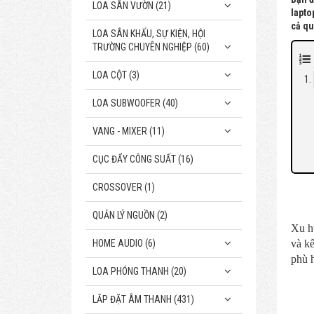
LOA SÂN VƯỜN (21)
lapto
cả qu
LOA SÂN KHẤU, SỰ KIỆN, HỘI
TRƯỜNG CHUYÊN NGHIỆP (60)
LOA CỘT (3)
LOA SUBWOOFER (40)
VANG - MIXER (11)
CỤC ĐẨY CÔNG SUẤT (16)
CROSSOVER (1)
QUẢN LÝ NGUỒN (2)
Xu hư
HOME AUDIO (6)
và k
phù 
LOA PHÓNG THANH (20)
LẮP ĐẶT ÂM THANH (431)