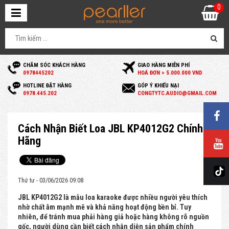
0
CHĂM SÓC KHÁCH HÀNG
GIAO HÀNG MIỄN PHÍ
0
978445202
HOÁ ĐƠN > 5.000.000 VND
HOTLINE ĐẶT HÀNG
GÓP Ý KHIẾU NẠI
0
978.445.202
C
ONGTYTC.AUDIO@GMAIL.COM
Cách Nhận Biết Loa JBL KP4012G2 Chính
Hãng
Thứ tư - 03/06/2026 09:08
JBL KP4012G2 là mẫu loa karaoke được nhiều người yêu thích
nhờ chất âm mạnh mẽ và khả năng hoạt động bền bỉ. Tuy
nhiên, để tránh mua phải hàng giả hoặc hàng không rõ nguồn
gốc, người dùng cần biết cách nhận diện sản phẩm chính