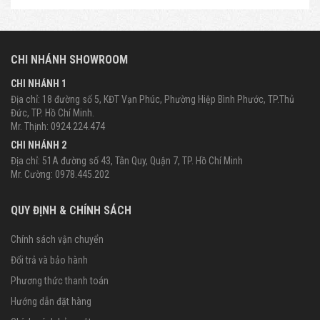
CHI NHÁNH SHOWROOM
CHI NHÁNH 1
Địa chỉ: 18 đường số 5, KĐT Vạn Phúc, Phường Hiệp Bình Phước, TP.Thủ
Đức, TP. Hồ Chí Minh.
Mr. Thịnh: 0924.224.474
CHI NHÁNH 2
Địa chỉ: 51A đường số 43, Tân Quy, Quận 7, TP. Hồ Chí Minh
Mr. Cường: 0978.445.202
QUY ĐỊNH & CHÍNH SÁCH
Chính sách vận chuyển
Đổi trả và bảo hành
Phương thức thanh toán
Hướng dẫn đặt hàng