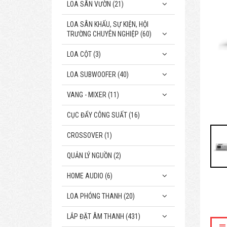
LOA SÂN VƯỜN (21)
LOA SÂN KHẤU, SỰ KIỆN, HỘI
TRƯỜNG CHUYÊN NGHIỆP (60)
LOA CỘT (3)
LOA SUBWOOFER (40)
VANG - MIXER (11)
CỤC ĐẨY CÔNG SUẤT (16)
CROSSOVER (1)
QUẢN LÝ NGUỒN (2)
HOME AUDIO (6)
LOA PHÓNG THANH (20)
LẮP ĐẶT ÂM THANH (431)