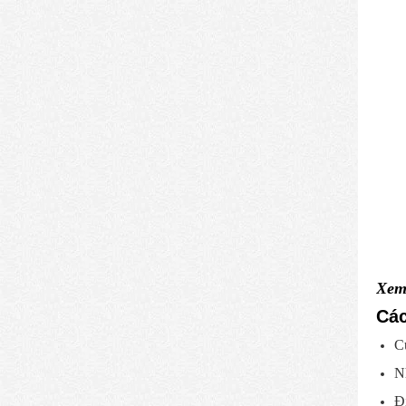
Xem
Các
C
N
Đ