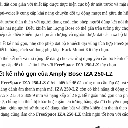
i đặt đơn giản với thiết lập được thực hiện cục bộ từ mặt trước và mặt
ti-voice® cung cấp khả năng chuyển đổi tự động mượt mà giữa tín hiệ
t trước thân thiện với người dùng cuối cho phép người dùng kết nối th
ữa hai nguồn. Điều khiển âm lượng Bose có thể gắn trên tường tùy chọ
ép các điều khiển lựa chọn âm lượng và nguồn được đặt cách xa bộ kh
iết kế nhỏ gọn, nhẹ cho phép đặt bộ khuếch đại vùng tích hợp FreeSpac
iết bị bằng cách sử dụng phụ kiện Rack Mount Kit tùy chọn.
 thể kết nối và mở rộng dễ dàng cho các ứng dụng yêu cầu bộ kênh đầ
ng cấp để chia sẻ tín hiệu với
FreeSpace IZA 250-LZ
tùy chọn.
ết kế nhỏ gọn của Amply Bose IZA 250-LZ
 FreeSpace IZA 250-LZ
được thiết kế để đáp ứng nhu cầu lắp đặt v
năng đánh âm thanh mạnh mẽ,
IZA 250-LZ
còn có khả năng di động c
7.5 x 213.4 x 309.9 mm và nặng xấp xỉ 2 kg. Bề ngoài nhỏ gọn cho ph
kệ, chồng lên thiết bị khác hoặc gắn lên tường bằng giá đỡ chuyên dụn
iản, giúp người sử dụng dễ dàng nắm bắt và điều khiển âm thanh theo 
a dạng cũng làm cho
FreeSpace IZA 250-LZ
thích nghi tốt hơn với các