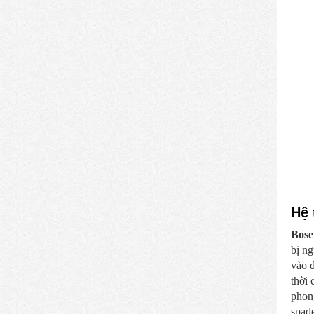
Hệ 
Bose
bị n
vào d
thời 
phon
spade