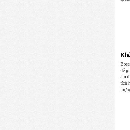
Khả
Bose
để gi
âm t
tích 
lượn