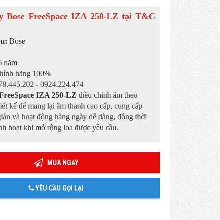
 Bose FreeSpace IZA 250-LZ tại T&C
ệu:
Bose
5 năm
hính hãng 100%
8.445.202 - 0924.224.474
FreeSpace IZA 250-LZ
điều chỉnh âm theo
iết kế để mang lại âm thanh cao cấp, cung cấp
 giản và hoạt động hàng ngày dễ dàng, đồng thời
inh hoạt khi mở rộng loa được yêu cầu.
MUA NGAY
YÊU CẦU GỌI LẠI