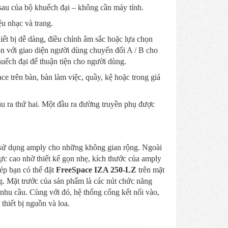
 sau của bộ khuếch đại – không cần máy tính.
u nhạc và trang.
iết bị dễ dàng, điều chỉnh âm sắc hoặc lựa chọn
n với giao diện người dùng chuyển đổi A / B cho
uếch đại để thuận tiện cho người dùng.
e trên bàn, bàn làm việc, quầy, kệ hoặc trong giá
u ra thứ hai. Một đầu ra đường truyền phụ được
à sử dụng amply cho những không gian rộng. Ngoài
ực cao nhờ thiết kế gọn nhẹ, kích thước của amply
ép bạn có thể đặt
FreeSpace IZA 250-LZ
trên mặt
g. Mặt trước của sản phẩm là các nút chức năng
nhu cầu. Cùng với đó, hệ thống cổng kết nối vào,
 thiết bị nguồn và loa.