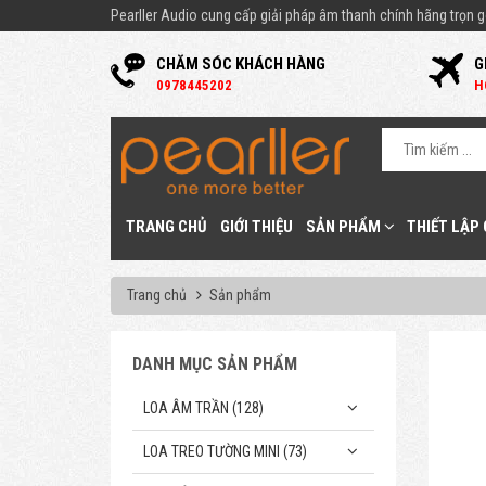
Pearller Audio cung cấp giải pháp âm thanh chính hãng trọn gó
CHĂM SÓC KHÁCH HÀNG
G
0
978445202
H
TRANG CHỦ
GIỚI THIỆU
SẢN PHẨM
THIẾT LẬP
Trang chủ
Sản phẩm
DANH MỤC SẢN PHẨM
LOA ÂM TRẦN (128)
LOA TREO TƯỜNG MINI (73)