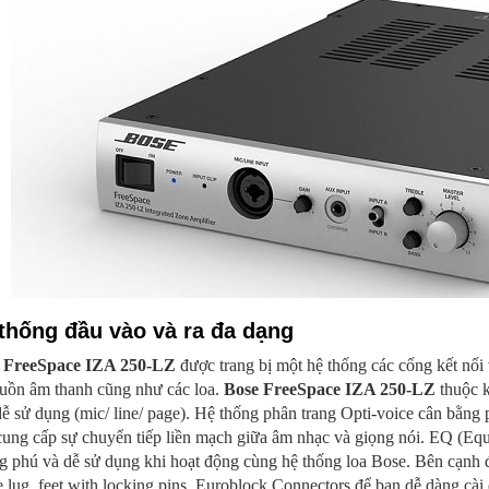
thống đầu vào và ra đa dạng
 FreeSpace IZA 250-LZ
được trang bị một hệ thống các cổng kết nối 
guồn âm thanh cũng như các loa.
Bose FreeSpace IZA 250-LZ
thuộc k
ễ sử dụng (mic/ line/ page). Hệ thống phân trang Opti-voice cân bằng p
cung cấp sự chuyển tiếp liền mạch giữa âm nhạc và giọng nói. EQ (Equ
g phú và dễ sử dụng khi hoạt động cùng hệ thống loa Bose. Bên cạnh 
 lug, feet with locking pins, Euroblock Connectors để bạn dễ dàng cài đặ