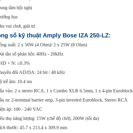
ung tâm hội nghị
rường học
u vui chơi, giải trí
ng số kỹ thuật Amply Bose IZA 250-LZ:
ông suất: 2 x 50W (4 Ohm)/ 2 x 25W (8 Ohm)
ải tần số phản hồi: 40Hz - 20kHz
HD + N: ≤0.3%
huyển đổi AD/DA: 24 bit / 48 kHz
 trễ âm: 10.4 ms
ầu vào: 2 x stereo RCA, 1 x Combo XLR 6.5mm, 1 x 4-pin Eurobloc
u ra: 2-terminal barrier strip, 3-pin inverted Euroblock, Stereo RCA
iện áp: 100 - 240 VAC
êu thụ năng lượng: 15W (chế độ chờ), 200W (tối đa)
ích thước: 45.7 x 213.4 x 309.9 mm