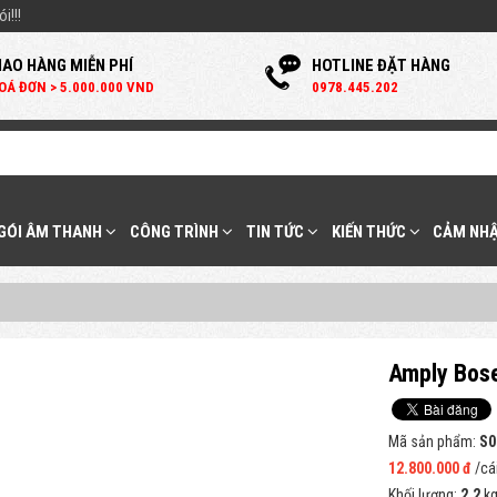
i!!!
IAO HÀNG MIỄN PHÍ
HOTLINE ĐẶT HÀNG
OÁ ĐƠN > 5.000.000 VND
0
978.445.202
 GÓI ÂM THANH
CÔNG TRÌNH
TIN TỨC
KIẾN THỨC
CẢM NHẬ
Amply Bos
Mã sản phẩm:
S0
12.800.000 đ
/cá
Khối lượng:
2.2
k