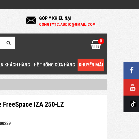
GÓP Ý KHIẾU NẠI
C
ONGTYTC.AUDIO@GMAIL.COM
0
N KHÁCH HÀNG
HỆ THỐNG CỬA HÀNG
KHUYẾN MÃI
e FreeSpace IZA 250-LZ
00229
i
g