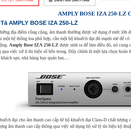
CHI TIẾT SẢN PHẨM
ĐÁNH GIÁ SẢN PHẨM
AMPLY BOSE IZA 250-LZ C
Tả AMPLY BOSE IZA 250-LZ
hững địa điểm công cộng, âm thanh thường được sử dụng ở mức lớn để 
 một hệ thống loa phù hợp, cần một bộ khuếch đại đủ mạnh mẽ để có t
rộng.
Amply Bose IZA 250-LZ
được sinh ra để làm điều đó, nó cung c
 qua việc xử lí tín hiệu số bên trong. Đây chính là một lựa chọn hoàn
, khách sạn, nhà hàng hay quán bar,…
uếch đại cho âm thanh cao cấp từ bộ khuếch đại Class-D chất lượng cao
ợng âm thanh cao cấp thông qua việc sử dụng bộ xử lý tín hiệu kỹ thuật