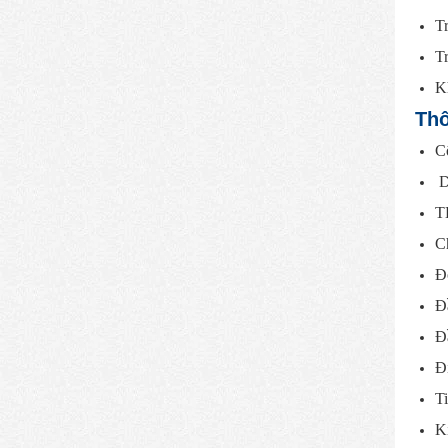
Tr
T
Kh
Thô
C
D
T
C
Độ
Đ
Đầ
Đ
Ti
K