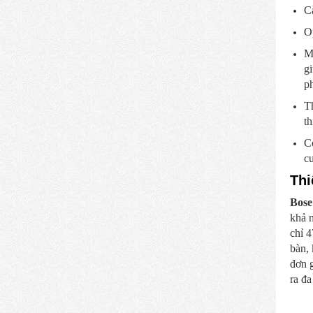
Cà
Op
Mặ
gi
ph
Th
th
Có
cu
Thi
Bose
khả 
chỉ 4
bàn, 
đơn g
ra đ