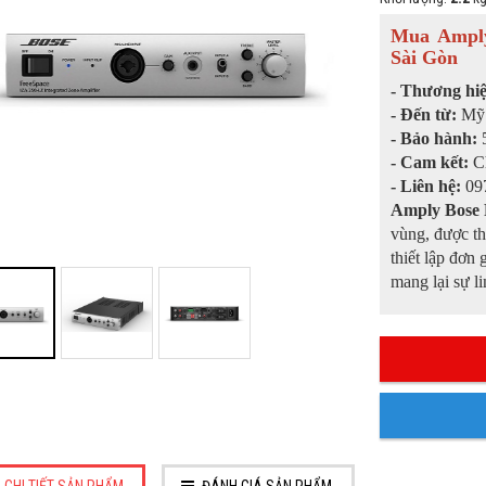
Mua Amply
Sài Gòn
- Thương hi
- Đến từ:
Mỹ
- Bảo hành:
- Cam kết:
C
- Liên hệ:
097
Amply Bose 
vùng, được th
thiết lập đơn
mang lại sự l