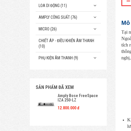
LOA DI ĐỘNG (11)
AMPLY CÔNG SUẤT (76)
Mô 
MICRO (26)
Tại n
Ngoài
CHIẾT ÁP - ĐIỀU KHIỂN ÂM THANH
tích 
(10)
thông
nghị
PHỤ KIỆN ÂM THANH (9)
SẢN PHẨM ĐÃ XEM
Amply Bose FreeSpace
IZA 250-LZ
12.800.000 đ
Kh
lư