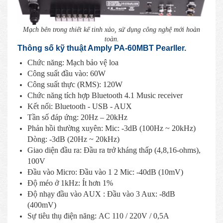
Mạch bên trong thiết kế tinh xảo, sử dụng công nghệ mới hoàn
toàn.
Thông số kỹ thuật Amply PA-60MBT Pearller.
Chức năng: Mạch bảo vệ loa
Công suất đầu vào: 60W
Công suất thực (RMS): 120W
Chức năng tích hợp Bluetooth 4.1 Music receiver
Kết nối: Bluetooth - USB - AUX
Tần số đáp ứng: 20Hz – 20kHz
Phản hồi thường xuyên: Mic: -3dB (100Hz ~ 20kHz)
Dòng: -3dB (20Hz ~ 20kHz)
Giao diện đầu ra: Đầu ra trở kháng thấp (4,8,16-ohms),
100V
Đầu vào Micro: Đầu vào 1 2 Mic: -40dB (10mV)
Độ méo ở 1kHz: Ít hơn 1%
Độ nhạy đầu vào AUX : Đầu vào 3 Aux: -8dB
(400mV)
Sự tiêu thụ điện năng: AC 110 / 220V / 0,5A