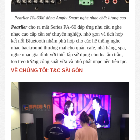
Pearller PA-60M dòng Amply Smart nghe nhạc chất lượng cao
Pearller
cho ra mắt Series PA-60 đáp ứng nhu cầu nghe
nhạc cao cấp cần sự chuyên nghiệp, nhỏ gọn và tích hợp
kết nối Bluetooth nhằm phù hợp cho các hệ thống nghe
nhạc backround thương mại cho quán cafe, nhà hàng, spa,
nghe nhạc gia đình với thiết lập sử dụng cho loa âm trần,
loa treo tường công suất vừa và nhỏ phát nhạc nền liên tục.
VỀ CHÚNG TÔI: T&C SÀI GÒN