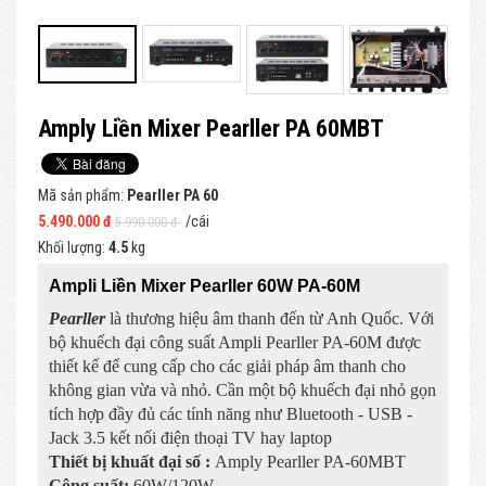
Amply Liền Mixer Pearller PA 60MBT
Mã sản phẩm:
Pearller PA 60
5.490.000 đ
/cái
5.990.000 đ
Khối lượng:
4.5
kg
Ampli Liền Mixer Pearller 60W PA-60M
Pearller
là thương hiệu âm thanh đến từ Anh Quốc. Với
bộ khuếch đại công suất Ampli Pearller PA-60M được
thiết kế để cung cấp cho các giải pháp âm thanh cho
không gian vừa và nhỏ. Cần một bộ khuếch đại nhỏ gọn
tích hợp đầy đủ các tính năng như Bluetooth - USB -
Jack 3.5 kết nối điện thoại TV hay laptop
Thiết bị khuất đại số :
Amply Pearller PA-60MBT
Công suất:
60W/120W