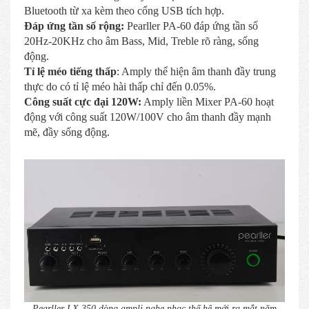
Bluetooth từ xa kèm theo cổng USB tích hợp.
Đáp ứng tần số rộng:
Pearller PA-60 đáp ứng tần số
20Hz-20KHz cho âm Bass, Mid, Treble rõ ràng, sống
động.
Tỉ lệ méo tiếng thấp
: Amply thể hiện âm thanh đầy trung
thực do có tỉ lệ méo hài thấp chỉ đến 0.05%.
Công suất cực đại 120W:
Amply liền Mixer PA-60 hoạt
động với công suất 120W/100V cho âm thanh đầy mạnh
mẽ, đầy sống động.
Pearller LX 350 dòng ampli nghe nhạc thế hệ mới ra mắt năm