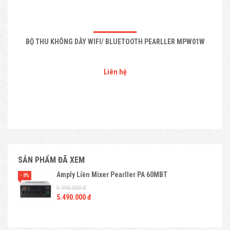
BỘ THU KHÔNG DÂY WIFI/ BLUETOOTH PEARLLER MPW01W
Liên hệ
SẢN PHẨM ĐÃ XEM
Amply Liền Mixer Pearller PA 60MBT
- 8%
5.990.000 đ
5.490.000 đ