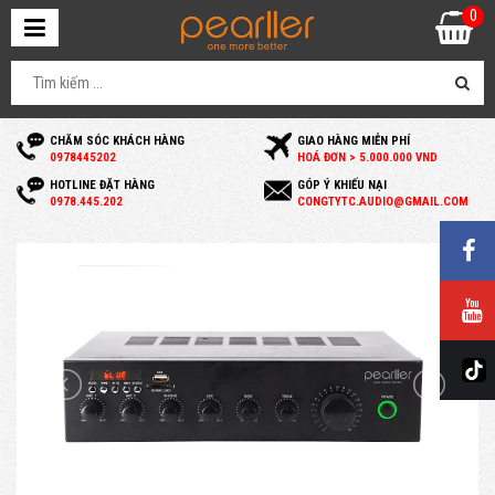
0
CHĂM SÓC KHÁCH HÀNG
GIAO HÀNG MIỄN PHÍ
0
978445202
HOÁ ĐƠN > 5.000.000 VND
HOTLINE ĐẶT HÀNG
GÓP Ý KHIẾU NẠI
0
978.445.202
C
ONGTYTC.AUDIO@GMAIL.COM