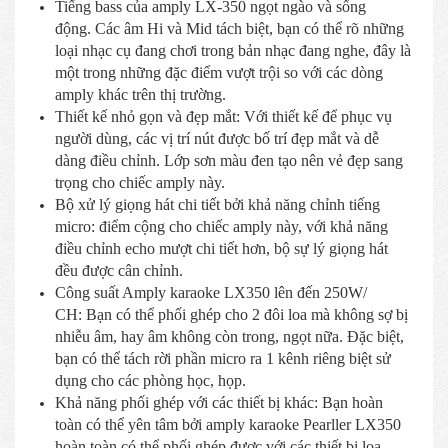
Tiếng bass của amply LX-350 ngọt ngào và sống
động. Các âm Hi và Mid tách biệt, bạn có thể rõ những
loại nhạc cụ đang chơi trong bản nhạc đang nghe, đây là
một trong những đặc điểm vượt trội so với các dòng
amply khác trên thị trường.
Thiết kế nhỏ gọn và đẹp mắt: Với thiết kế để phục vụ
người dùng, các vị trí nút được bố trí đẹp mắt và dễ
dàng điều chỉnh. Lớp sơn màu đen tạo nên vẻ đẹp sang
trọng cho chiếc amply này.
Bộ xử lý giọng hát chi tiết bởi khả năng chỉnh tiếng
micro: điểm cộng cho chiếc amply này, với khả năng
điều chỉnh echo mượt chi tiết hơn, bộ sự lý giọng hát
đều được cân chỉnh.
Công suất Amply karaoke LX350 lên đến 250W/
CH: Bạn có thể phối ghép cho 2 đôi loa mà không sợ bị
nhiễu âm, hay âm không còn trong, ngọt nữa. Đặc biệt,
bạn có thể tách rời phần micro ra 1 kênh riêng biệt sử
dụng cho các phòng học, họp.
Khả năng phối ghép với các thiết bị khác: Bạn hoàn
toàn có thể yên tâm bởi amply karaoke Pearller LX350
hoàn toàn có thể phối ghép được với các thiết bị loa