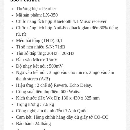
Thương hiệu: Pearller
Mã sản phẩm: LX-350
Chức năng tích hợp Bluetooth 4.1 Music receiver
Chức năng tích hợp Anti-Feedback giám đến 80% tiếng
rú, rít
Méo hài tổng (THD): 0,1
Tỉ số nén nhiễu S/N: 71dB
Tần số đáp ứng: 20Hz – 20kHz
Đầu vào Micro: 15mV
Độ nhạy kết nối : 500mV.
Ngõ vào kết nối : 3 ngõ vào cho micro, 2 ngõ vào âm
thanh stereo (A/B)
Hiệu ứng : 2 chế độ Reverb, Echo Delay.
Công suất tiêu thụ điện: 600 Watts.
Kích thước (Hx Wx D): 130 x 430 x 325 mm
Trọng lượng : 7.6 kg
Công nghệ âm thanh đến từ Anh Quốc
Cam kết: Hàng chính hãng đầy đủ giấy tờ CO-CQ
Bảo hành 24 tháng