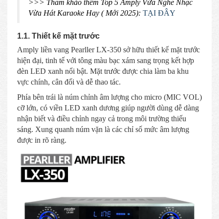
>>> Tham khảo thêm Top 5 Amply Vừa Nghe Nhạc
Vừa Hát Karaoke Hay ( Mới 2025):
TẠI ĐÂY
1.1. Thiết kế mặt trước
Amply liền vang Pearller LX-350 sở hữu thiết kế mặt trước
hiện đại, tinh tế với tông màu bạc xám sang trọng kết hợp
đèn LED xanh nổi bật. Mặt trước được chia làm ba khu
vực chính, cân đối và dễ thao tác.
Phía bên trái là núm chỉnh âm lượng cho micro (MIC VOL)
cỡ lớn, có viền LED xanh dương giúp người dùng dễ dàng
nhận biết và điều chỉnh ngay cả trong môi trường thiếu
sáng. Xung quanh núm vặn là các chỉ số mức âm lượng
được in rõ ràng.