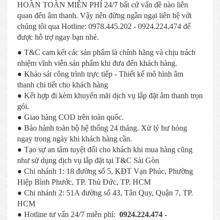
HOÀN TOÀN MIỄN PHÍ 24/7 bất cứ vấn đề nào liên
quan đến âm thanh. Vậy nên đừng ngần ngại liên hệ với
chúng tôi qua Hotline: 0978.445.202 - 0924.224.474 để
được hỗ trợ ngay bạn nhé.
● T&C cam kết các sản phẩm là chính hãng và chịu trách
nhiệm vĩnh viễn sản phẩm khi đưa đến khách hàng.
● Khảo sát công trình trực tiếp - Thiết kế mô hình âm
thanh chi tiết cho khách hàng
● Kết hợp đi kèm khuyến mãi dịch vụ lắp đặt âm thanh trọn
gói.
● Giao hàng COD trên toàn quốc.
● Bảo hành toàn bộ hệ thống 24 tháng. Xử lý hư hỏng
ngay trong ngày khi khách hàng cần.
● Tạo sự an tâm tuyệt đối cho khách khi mua hàng cũng
như sử dụng dịch vụ lắp đặt tại T&C Sài Gòn
● Chi nhánh 1: 18 đường số 5, KĐT Vạn Phúc, Phường
Hiệp Bình Phước, TP. Thủ Đức, TP. HCM
● Chi nhánh 2: 51A đường số 43, Tân Quy, Quận 7, TP.
HCM
● Hotline tư vấn 24/7 miễn phí:
0924.224.474 -