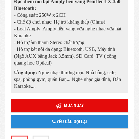
Đặc điểm nổi bật Amply liền vang Pearller LX-350
Bluetooth:
- Công suất: 250W x 2CH
- Chế độ chơi nhạc: Hệ trở kháng thấp (Ohms)
- Loại Amply: Amply liền vang vừa nghe nhạc vừa hát
Karaoke
- Hỗ trợ âm thanh Stereo chất lượng
- Hỗ trợ kết nối đa dạng: Bluetooth, USB, Máy tính
(Ngõ AUX bằng Jack 3.5mm), SD Card, TV ( cổng
quang học Optical)
Ứng dụng:
Nghe nhạc thương mại: Nhà hàng, cafe,
spa, phòng gym, quán Bar,... Nghe nhạc gia đình, Dàn
Karaoke,...
MUA NGAY
YÊU CẦU GỌI LẠI