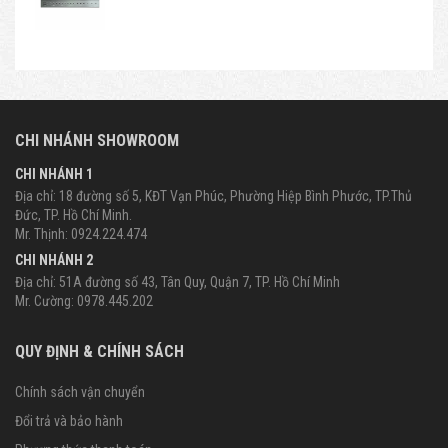
CHI NHÁNH SHOWROOM
CHI NHÁNH 1
Địa chỉ: 18 đường số 5, KĐT Vạn Phúc, Phường Hiệp Bình Phước, TP.Thủ
Đức, TP. Hồ Chí Minh.
Mr. Thịnh: 0924.224.474
CHI NHÁNH 2
Địa chỉ: 51A đường số 43, Tân Quy, Quận 7, TP. Hồ Chí Minh
Mr. Cường: 0978.445.202
QUY ĐỊNH & CHÍNH SÁCH
Chính sách vận chuyển
Đổi trả và bảo hành