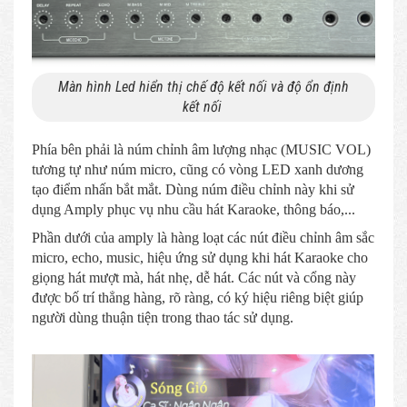
Màn hình Led hiển thị chế độ kết nối và độ ổn định
kết nối
Phía bên phải là núm chỉnh âm lượng nhạc (MUSIC VOL)
tương tự như núm micro, cũng có vòng LED xanh dương
tạo điểm nhấn bắt mắt. Dùng núm điều chỉnh này khi sử
dụng Amply phục vụ nhu cầu hát Karaoke, thông báo,...
Phần dưới của amply là hàng loạt các nút điều chỉnh âm sắc
micro, echo, music, hiệu ứng sử dụng khi hát Karaoke cho
giọng hát mượt mà, hát nhẹ, dễ hát. Các nút và cổng này
được bố trí thẳng hàng, rõ ràng, có ký hiệu riêng biệt giúp
người dùng thuận tiện trong thao tác sử dụng.