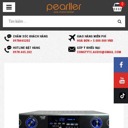
0
CHĂM SÓC KHÁCH HÀNG
GIAO HÀNG MIỄN PHÍ
0
978445202
HOÁ ĐƠN > 5.000.000 VND
HOTLINE ĐẶT HÀNG
GÓP Ý KHIẾU NẠI
0
978.445.202
C
ONGTYTC.AUDIO@GMAIL.COM