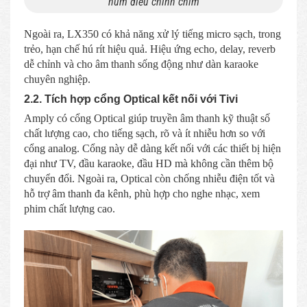
núm điều chỉnh chìm
Ngoài ra, LX350 có khả năng xử lý tiếng micro sạch, trong
trẻo, hạn chế hú rít hiệu quả. Hiệu ứng echo, delay, reverb
dễ chỉnh và cho âm thanh sống động như dàn karaoke
chuyên nghiệp.
2.2. Tích hợp cổng Optical kết nối với Tivi
Amply có cổng Optical giúp truyền âm thanh kỹ thuật số
chất lượng cao, cho tiếng sạch, rõ và ít nhiễu hơn so với
cổng analog. Cổng này dễ dàng kết nối với các thiết bị hiện
đại như TV, đầu karaoke, đầu HD mà không cần thêm bộ
chuyển đổi. Ngoài ra, Optical còn chống nhiễu điện tốt và
hỗ trợ âm thanh đa kênh, phù hợp cho nghe nhạc, xem
phim chất lượng cao.