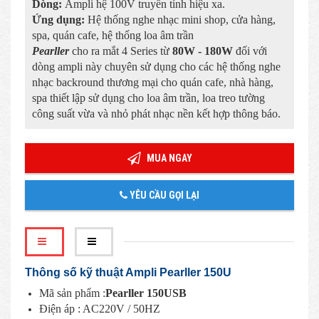
Dòng:
Ampli hệ 100V truyền tính hiệu xa.
Ứng dụng:
Hệ thống nghe nhạc mini shop, cửa hàng,
spa, quán cafe, hệ thống loa âm trần
Pearller
cho ra mắt 4 Series từ
80W - 180W
đối với
dòng ampli này chuyên sử dụng cho các hệ thống nghe
nhạc backround thương mại cho quán cafe, nhà hàng,
spa thiết lập sử dụng cho loa âm trần, loa treo tường
công suất vừa và nhỏ phát nhạc nền kết hợp thông báo.
MUA NGAY
YÊU CẦU GỌI LẠI
Thông số kỹ thuật Ampli Pearller 150U
Mã sản phẩm :
Pearller 150USB
Điện áp : AC220V / 50HZ