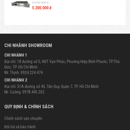
6.300.000 đ
5.200.000 đ
CHI NHÁNH SHOWROOM
CHI NHÁNH 1
Địa chỉ: 18 đường số 5, KĐT Vạn Phúc, Phường Hiệp Bình Phước, TP.Thủ
Đức, TP. Hồ Chí Minh.
Mr. Thịnh: 0924.224.474
CHI NHÁNH 2
Địa chỉ: 51A đường số 43, Tân Quy, Quận 7, TP. Hồ Chí Minh
Mr. Cường: 0978.445.202
QUY ĐỊNH & CHÍNH SÁCH
Chính sách vận chuyển
Đổi trả và bảo hành