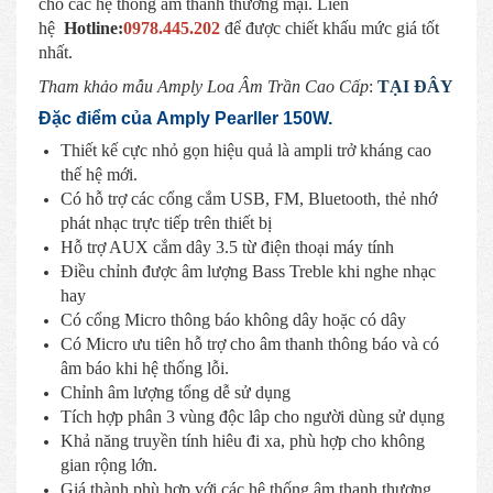
cho các hệ thống âm thanh thương mại. Liên
hệ
Hotline:
0
978.445.202
để được chiết khấu mức giá tốt
nhất.
Tham khảo mẫu Amply Loa Âm Trần Cao Cấp
:
TẠI ĐÂY
Đặc điểm của Amply Pearller 150W.
Thiết kế cực nhỏ gọn hiệu quả là ampli trở kháng cao
thế hệ mới.
Có hỗ trợ các cổng cắm USB, FM, Bluetooth, thẻ nhớ
phát nhạc trực tiếp trên thiết bị
Hỗ trợ AUX cắm dây 3.5 từ điện thoại máy tính
Điều chỉnh được âm lượng Bass Treble khi nghe nhạc
hay
Có cổng Micro thông báo không dây hoặc có dây
Có Micro ưu tiên hỗ trợ cho âm thanh thông báo và có
âm báo khi hệ thống lỗi.
Chỉnh âm lượng tổng dễ sử dụng
Tích hợp phân 3 vùng độc lâp cho người dùng sử dụng
Khả năng truyền tính hiêu đi xa, phù hợp cho không
gian rộng lớn.
Giá thành phù hợp với các hệ thống âm thanh thương