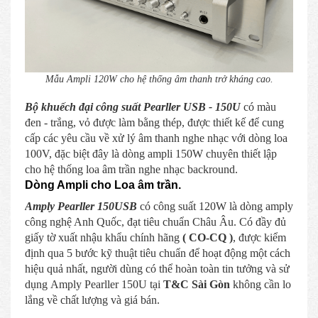
Mẫu Ampli 120W cho hệ thống âm thanh trở kháng cao.
Bộ khuếch đại công suất Pearller USB - 150U
có màu
đen - trắng, vỏ được làm bằng thép,
được thiết kế để cung
cấp các yêu cầu về xử lý âm thanh nghe nhạc với dòng loa
100V, đặc biệt đây là dòng ampli 150W chuyên thiết lập
cho hệ thống loa âm trần nghe nhạc backround.
Dòng Ampli cho Loa âm trần.
Amply Pearller 150USB
có công suất 120W là dòng amply
công nghệ Anh Quốc, đạt tiêu chuẩn Châu Âu. Có đầy đủ
giấy tờ xuất nhậu khẩu chính hãng
( CO-CQ )
, được kiểm
định qua 5 bước kỹ thuật tiêu chuẩn để hoạt động một cách
hiệu quả nhất, người dùng có thể hoàn toàn tin tưởng và sử
dụng Amply Pearller 150U tại
T&C Sài Gòn
không cần lo
lắng về chất lượng và giá bán.