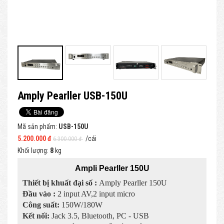
Amply Pearller USB-150U
Mã sản phẩm:
USB-150U
5.200.000 đ
/cái
6.300.000 đ
Khối lượng:
8
kg
Ampli Pearller 150U
Thiết bị khuất đại số :
Amply Pearller 150U
Đầu vào :
2 input AV,2 input micro
Công suất:
150W/180W
Kết nối:
Jack 3.5, Bluetooth, PC - USB