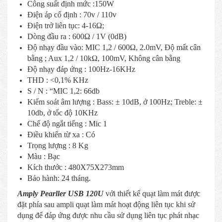
Công suất định mức :150W
Điện áp cố định : 70v / 110v
Điện trở liên tục: 4-16Ω;
Dòng đầu ra : 600Ω / 1V (0dB)
Độ nhạy đầu vào: MIC 1,2 / 600Ω, 2.0mV, Độ mất cân
bằng ; Aux 1,2 / 10kΩ, 100mV, Không cân bằng
Độ nhạy đáp ứng : 100Hz-16KHz
THD : <0,1% KHz
S / N : “MIC 1,2: 66db
Kiểm soát âm lượng : Bass: ± 10dB, ở 100Hz; Treble: ±
10db, ở tốc độ 10KHz
Chế độ ngắt tiếng : Mic 1
Điều khiển từ xa : Có
Trọng lượng : 8 Kg
Màu : Bạc
Kích thước : 480X75X273mm
Bảo hành: 24 tháng.
Amply Pearller USB 120U
với thiết kế quạt làm mát được
đặt phía sau ampli quạt làm mát hoạt động liên tục khi sử
dụng để đáp ứng được nhu cầu sử dụng liên tục phát nhạc