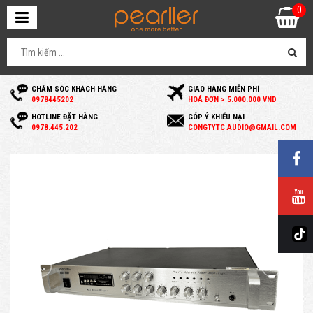
0
CHĂM SÓC KHÁCH HÀNG
GIAO HÀNG MIỄN PHÍ
0
978445202
HOÁ ĐƠN > 5.000.000 VND
HOTLINE ĐẶT HÀNG
GÓP Ý KHIẾU NẠI
0
978.445.202
C
ONGTYTC.AUDIO@GMAIL.COM