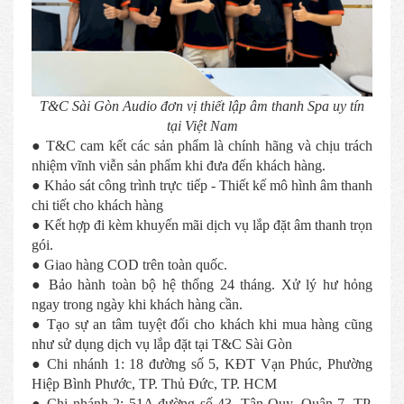
T&C Sài Gòn Audio đơn vị thiết lập âm thanh Spa uy tín
tại Việt Nam
● T&C cam kết các sản phẩm là chính hãng và chịu trách
nhiệm vĩnh viễn sản phẩm khi đưa đến khách hàng.
● Khảo sát công trình trực tiếp - Thiết kế mô hình âm thanh
chi tiết cho khách hàng
● Kết hợp đi kèm khuyến mãi dịch vụ lắp đặt âm thanh trọn
gói.
● Giao hàng COD trên toàn quốc.
● Bảo hành toàn bộ hệ thống 24 tháng. Xử lý hư hỏng
ngay trong ngày khi khách hàng cần.
● Tạo sự an tâm tuyệt đối cho khách khi mua hàng cũng
như sử dụng dịch vụ lắp đặt tại T&C Sài Gòn
● Chi nhánh 1: 18 đường số 5, KĐT Vạn Phúc, Phường
Hiệp Bình Phước, TP. Thủ Đức, TP. HCM
● Chi nhánh 2: 51A đường số 43, Tân Quy, Quận 7, TP.