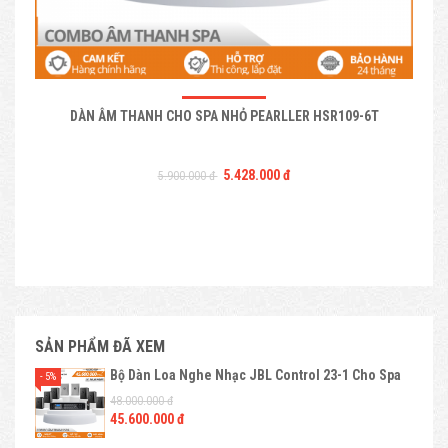
DÀN ÂM THANH CHO SPA NHỎ PEARLLER HSR109-6T
5.428.000 đ
5.900.000 đ
SẢN PHẨM ĐÃ XEM
Bộ Dàn Loa Nghe Nhạc JBL Control 23-1 Cho Spa
- 5%
48.000.000 đ
45.600.000 đ