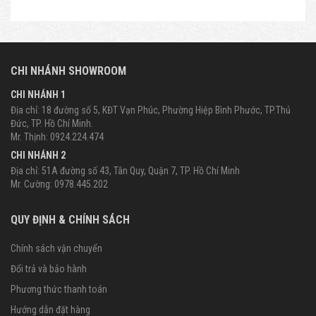
CHI NHÁNH SHOWROOM
CHI NHÁNH 1
Địa chỉ: 18 đường số 5, KĐT Vạn Phúc, Phường Hiệp Bình Phước, TP.Thủ
Đức, TP. Hồ Chí Minh.
Mr. Thịnh: 0924.224.474
CHI NHÁNH 2
Địa chỉ: 51A đường số 43, Tân Quy, Quận 7, TP. Hồ Chí Minh
Mr. Cường: 0978.445.202
QUY ĐỊNH & CHÍNH SÁCH
Chính sách vận chuyển
Đổi trả và bảo hành
Phương thức thanh toán
Hướng dẫn đặt hàng