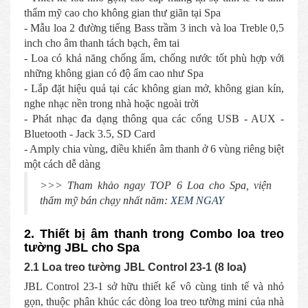
thẩm mỹ cao cho không gian thư giãn tại Spa
- Mẫu loa 2 đường tiếng Bass trầm 3 inch và loa Treble 0,5
inch cho âm thanh tách bạch, êm tai
- Loa có khả năng chống ẩm, chống nước tốt phù hợp với
những không gian có độ ẩm cao như Spa
- Lắp đặt hiệu quả tại các không gian mở, không gian kín,
nghe nhạc nền trong nhà hoặc ngoài trời
- Phát nhạc đa dạng thông qua các cổng USB - AUX -
Bluetooth - Jack 3.5, SD Card
- Amply chia vùng, điều khiển âm thanh ở 6 vùng riêng biệt
một cách dễ dàng
>>> Tham khảo ngay TOP 6 Loa cho Spa, viện
thẩm mỹ bán chạy nhất năm:
XEM NGAY
2. Thiết bị âm thanh trong Combo loa treo
tường JBL cho Spa
2.1 Loa treo tường JBL Control 23-1 (8 loa)
JBL Control 23-1 sở hữu thiết kế vô cùng tinh tế và nhỏ
gọn, thuộc phân khúc các dòng loa treo tường mini của nhà