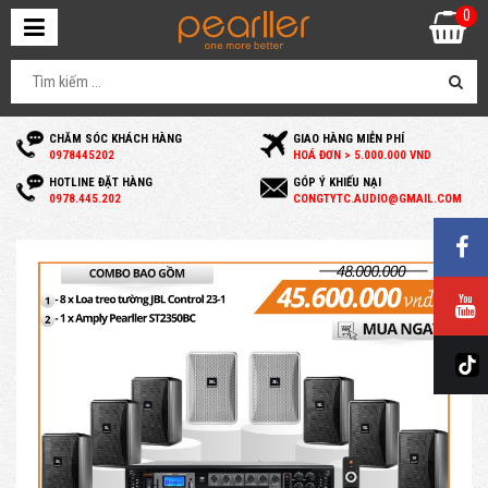
0
CHĂM SÓC KHÁCH HÀNG
GIAO HÀNG MIỄN PHÍ
0
978445202
HOÁ ĐƠN > 5.000.000 VND
HOTLINE ĐẶT HÀNG
GÓP Ý KHIẾU NẠI
0
978.445.202
C
ONGTYTC.AUDIO@GMAIL.COM