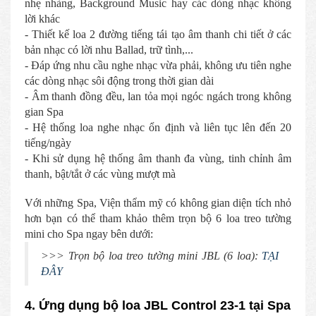
nhẹ nhàng, Background Music hay các dòng nhạc không
lời khác
- Thiết kế loa 2 đường tiếng tái tạo âm thanh chi tiết ở các
bản nhạc có lời nhu Ballad, trữ tình,...
- Đáp ứng nhu cầu nghe nhạc vừa phải, không ưu tiên nghe
các dòng nhạc sôi động trong thời gian dài
- Âm thanh đồng đều, lan tỏa mọi ngóc ngách trong không
gian Spa
- Hệ thống loa nghe nhạc ổn định và liên tục lên đến 20
tiếng/ngày
- Khi sử dụng hệ thống âm thanh đa vùng, tinh chỉnh âm
thanh, bật/tắt ở các vùng mượt mà
Với những Spa, Viện thẩm mỹ có không gian diện tích nhỏ
hơn bạn có thể tham khảo thêm trọn bộ 6 loa treo tường
mini cho Spa ngay bên dưới:
>>> Trọn bộ loa treo tường mini JBL (6 loa):
TẠI
ĐÂY
4. Ứng dụng bộ loa JBL Control 23-1 tại Spa