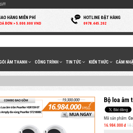
i!!!
IAO HÀNG MIỄN PHÍ
HOTLINE ĐẶT HÀNG
OÁ ĐƠN > 5.000.000 VND
0
978.445.202
 GÓI ÂM THANH
CÔNG TRÌNH
TIN TỨC
KIẾN THỨC
CẢM NHẬ
Bộ loa âm 
Mã sản phẩm:
Co
16.984.000 đ
18.