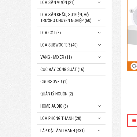
LOA SÂN VƯỜN (21)
LOA SÂN KHẤU, SỰ KIỆN, HỘI
TRƯỜNG CHUYÊN NGHIỆP (60)
LOA CỘT (3)
LOA SUBWOOFER (40)
VANG - MIXER (11)
CỤC ĐẨY CÔNG SUẤT (16)
CROSSOVER (1)
QUẢN LÝ NGUỒN (2)
HOME AUDIO (6)
LOA PHÓNG THANH (20)
LẮP ĐẶT ÂM THANH (431)