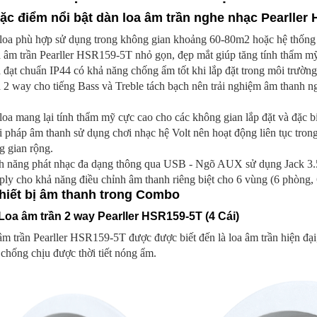
Đặc điểm nổi bật dàn loa âm trần nghe nhạc Pearller
 loa phù hợp sử dụng trong không gian khoảng 60-80m2 hoặc hệ thống
 âm trần Pearller HSR159-5T nhỏ gọn, đẹp mắt giúp tăng tính thẩm mỹ
 đạt chuẩn IP44 có khả năng chống ẩm tốt khi lắp đặt trong môi trườ
 2 way cho tiếng Bass và Treble tách bạch nên trải nghiệm âm thanh n
loa mang lại tính thẩm mỹ cực cao cho các không gian lắp đặt và đặc b
i pháp âm thanh sử dụng chơi nhạc hệ Volt nên hoạt động liên tục trong
g gian rộng.
nh năng phát nhạc đa dạng thông qua USB - Ngõ AUX sử dụng Jack 3.5
ly cho khả năng điều chỉnh âm thanh riêng biệt cho 6 vùng (6 phòng, 6
Thiết bị âm thanh trong Combo
 Loa âm trần 2 way Pearller HSR159-5T (4 Cái)
m trần Pearller HSR159-5T được được biết đến là loa âm trần hiện đại
chống chịu được thời tiết nóng ẩm.