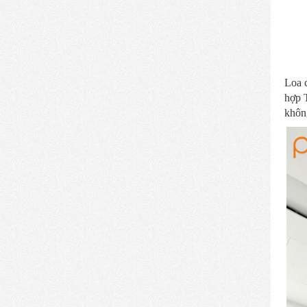
Loa c
hợp T
không