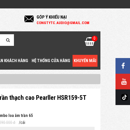
GÓP Ý KHIẾU NẠI
C
ONGTYTC.AUDIO@GMAIL.COM
0
N KHÁCH HÀNG
HỆ THỐNG CỬA HÀNG
KHUYẾN MÃI
trần thạch cao Pearller HSR159-5T
mbo loa âm trần 65
290.000 đ
/cái