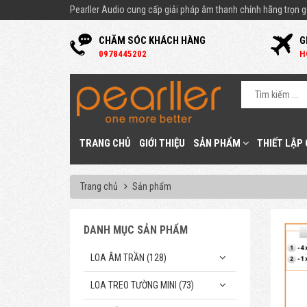
Pearller Audio cung cấp giải pháp âm thanh chính hãng trọn gó
CHĂM SÓC KHÁCH HÀNG
G
0
978445202
H
TRANG CHỦ
GIỚI THIỆU
SẢN PHẨM
THIẾT LẬP
Trang chủ
Sản phẩm
DANH MỤC SẢN PHẨM
LOA ÂM TRẦN (128)
LOA TREO TƯỜNG MINI (73)