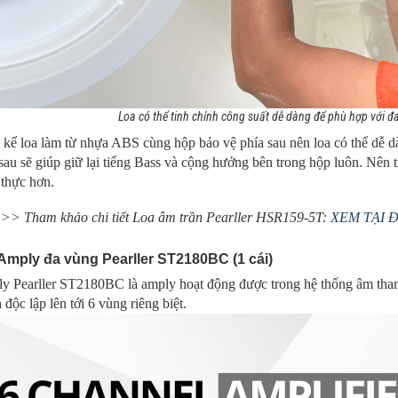
Loa có thể tinh chỉnh công suất dễ dàng để phù hợp với 
 kế loa làm từ nhựa ABS cùng hộp bảo vệ phía sau nên loa có thể dễ d
sau sẽ giúp giữ lại tiếng Bass và cộng hưởng bên trong hộp luôn. Nên
 thực hơn.
>> Tham khảo chi tiết Loa âm trần Pearller HSR159-5T:
XEM TẠI 
Amply đa vùng Pearller ST2180BC (1 cái)
y Pearller ST2180BC là amply hoạt động được trong hệ thống âm tha
 độc lập lên tới 6 vùng riêng biệt.