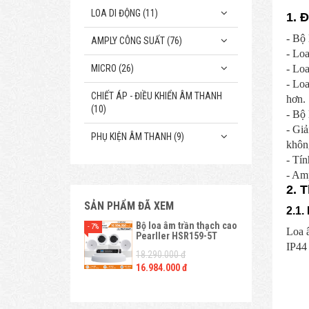
LOA DI ĐỘNG (11)
1. 
- Bộ
AMPLY CÔNG SUẤT (76)
- Loa
MICRO (26)
- Loa
- Loa
CHIẾT ÁP - ĐIỀU KHIỂN ÂM THANH
hơn.
(10)
- Bộ 
- Giả
PHỤ KIỆN ÂM THANH (9)
khôn
- Tí
- Amp
2. 
SẢN PHẨM ĐÃ XEM
2.1.
Bộ loa âm trần thạch cao
- 7%
Loa â
Pearller HSR159-5T
IP44 
18.290.000 đ
16.984.000 đ