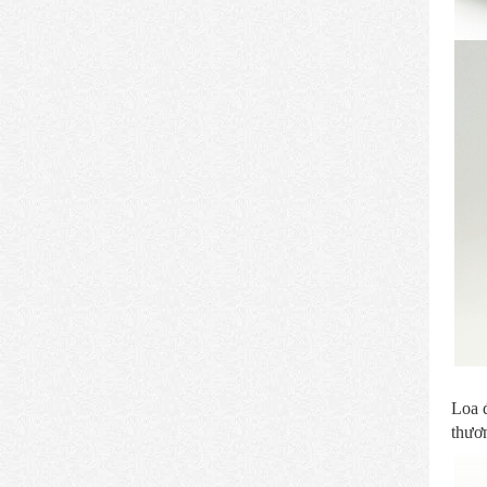
Loa đ
thươn