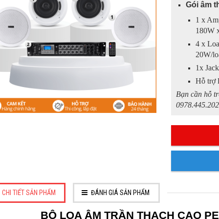
Gói âm t
1 x Am
180W 
4 x Loa
20W/loa
1x Jack
Hỗ trợ 
Bạn cần hỗ tr
0978.445.202
CHI TIẾT SẢN PHẨM
ĐÁNH GIÁ SẢN PHẨM
BỘ LOA ÂM TRẦN THẠCH CAO PE