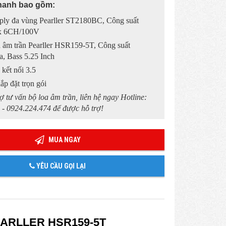
hanh bao gồm:
ply đa vùng Pearller ST2180BC, Công suất
x 6CH/100V
 âm trần Pearller HSR159-5T, Công suất
, Bass 5.25 Inch
 kết nối 3.5
lắp đặt trọn gói
ợ tư vấn bộ loa âm trần, liên hệ ngay Hotline:
 - 0924.224.474 để được hỗ trợ!
MUA NGAY
YÊU CẦU GỌI LẠI
ARLLER HSR159-5T