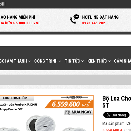
i!!!
IAO HÀNG MIỄN PHÍ
HOTLINE ĐẶT HÀNG
OÁ ĐƠN > 5.000.000 VND
0
978.445.202
 GÓI ÂM THANH
CÔNG TRÌNH
TIN TỨC
KIẾN THỨC
CẢM NHẬ
Bộ Loa Ch
5T
Mã sản phẩm:
CF
6.559.600 đ
7.13