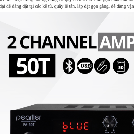
đại dễ dàng đặt tại các kệ tủ, quầy lễ tân, lắp đặt gọn gàng, dễ dàng v