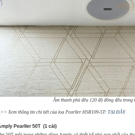
Âm thanh phủ đều 120 độ đồng đều trong 
>> Xem thông tin chi tiết của loa Pearller HSR109-5T:
TẠI ĐÂY
Amply Pearller 50T (1 cái)
ler 50T một trong những dòng Amply có thiết kế nhỏ gọn nhất của thư