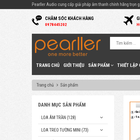
Pearller Audio cung cấp giải pháp âm thanh chính hãng trọn gó
CHĂM SÓC KHÁCH HÀNG
G
0
978445202
H
TRANG CHỦ
GIỚI THIỆU
SẢN PHẨM
THIẾT LẬP
Trang chủ
Sản phẩm
DANH MỤC SẢN PHẨM
LOA ÂM TRẦN (128)
LOA TREO TƯỜNG MINI (73)