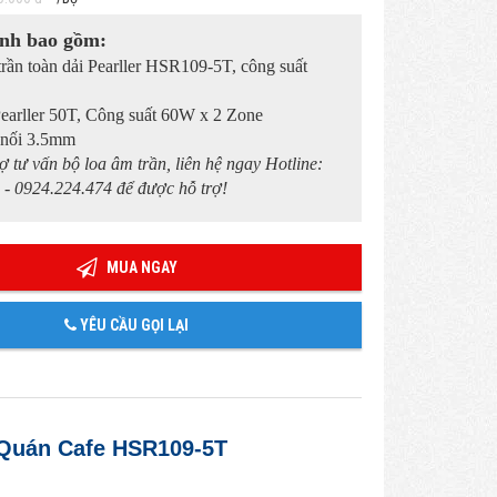
nh bao gồm:
trần toàn dải Pearller HSR109-5T, công suất
Pearller 50T, Công suất 60W x 2 Zone
t nối 3.5mm
ợ tư vấn bộ loa âm trần, liên hệ ngay Hotline:
 - 0924.224.474 để được hỗ trợ!
MUA NGAY
YÊU CẦU GỌI LẠI
 Quán Cafe HSR109-5T