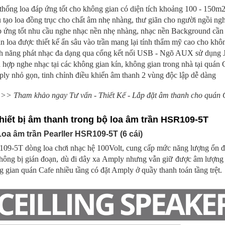
thống loa đáp ứng tốt cho không gian có diện tích khoảng 100 - 150m2
 tạo loa đồng trục cho chất âm nhẹ nhàng, thư giãn cho người ngồi ng
p ứng tốt nhu cầu nghe nhạc nền nhẹ nhàng, nhạc nền Background cần 
n loa được thiết kế ẩn sâu vào trần mang lại tính thẩm mỹ cao cho khô
nh năng phát nhạc đa dạng qua cổng kết nối USB - Ngõ AUX sử dụng J
 hợp nghe nhạc tại các không gian kín, không gian trong nhà tại quán 
ly nhỏ gọn, tinh chỉnh điều khiển âm thanh 2 vùng độc lập dễ dàng
>> Tham khảo ngay Tư vấn - Thiết Kế - Lắp đặt âm thanh cho quán 
Thiết bị âm thanh trong bộ loa âm trần HSR109-5T
Loa âm trần Pearller HSR109-5T (6 cái)
09-5T dòng loa chơi nhạc hệ 100Volt, cung cấp mức năng lượng ổn đị
hông bị gián đoạn, dù đi dây xa Amply nhưng vẫn giữ được âm lượng 
 gian quán Cafe nhiều tầng có đặt Amply ở quầy thanh toán tầng trệt.