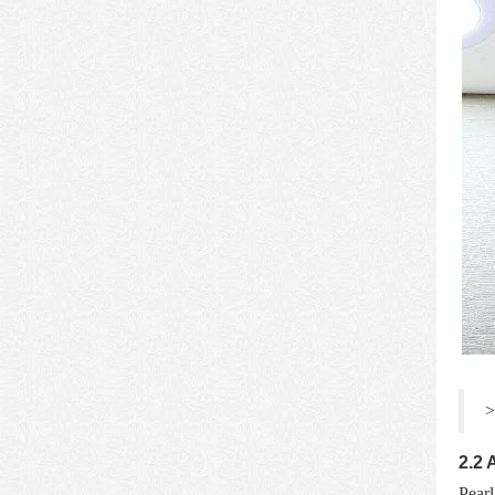
>
2.2 
Pearl