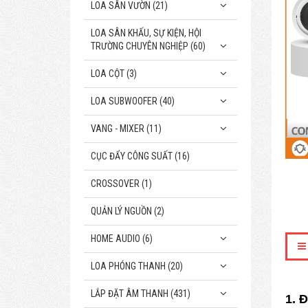
LOA SÂN VƯỜN (21)
LOA SÂN KHẤU, SỰ KIỆN, HỘI
TRƯỜNG CHUYÊN NGHIỆP (60)
LOA CỘT (3)
LOA SUBWOOFER (40)
VANG - MIXER (11)
CỤC ĐẨY CÔNG SUẤT (16)
CROSSOVER (1)
QUẢN LÝ NGUỒN (2)
HOME AUDIO (6)
LOA PHÓNG THANH (20)
LẮP ĐẶT ÂM THANH (431)
1. 