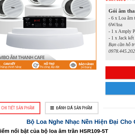
Gói âm tha
- 6 x Loa âm 
6W/loa
- 1 x Amply 
- 1 x Jack kế
Bạn cần hỗ tr
0978.445.202
CHI TIẾT SẢN PHẨM
ĐÁNH GIÁ SẢN PHẨM
Bộ Loa Nghe Nhạc Nền Hiện Đại Cho
Điểm nổi bật của bộ loa âm trần HSR109-5T