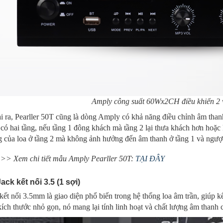
Amply công suất 60Wx2CH điều khiển 2
 ra, Pearller 50T cũng là dòng Amply có khả năng điều chỉnh âm thanh
có hai tầng, nếu tầng 1 đông khách mà tầng 2 lại thưa khách hơn hoặc
 của loa ở tầng 2 mà không ảnh hưởng đến âm thanh ở tầng 1 và ngược
>> Xem chi tiết mẫu Amply Pearller 50T:
TẠI ĐÂY
Jack kết nối 3.5 (1 sợi)
kết nối 3.5mm là giao diện phổ biến trong hệ thống loa âm trần, giúp kế
ích thước nhỏ gọn, nó mang lại tính linh hoạt và chất lượng âm thanh 