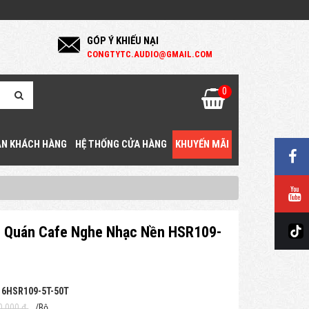
GÓP Ý KHIẾU NẠI
C
ONGTYTC.AUDIO@GMAIL.COM
0
N KHÁCH HÀNG
HỆ THỐNG CỬA HÀNG
KHUYẾN MÃI
o Quán Cafe Nghe Nhạc Nền HSR109-
 6HSR109-5T-50T
0.000 đ
/Bộ