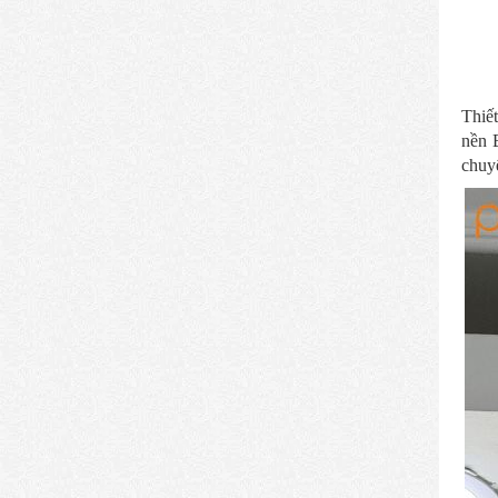
Thiết
nền 
chuyệ