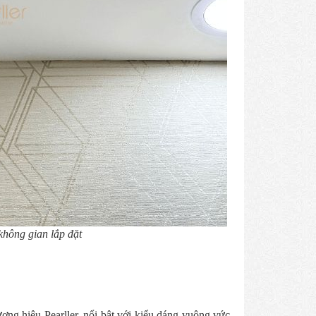
không gian lắp đặt
ơng hiệu Pearller, nổi bật với kiểu dáng vuông vức