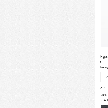
Ngoài
Cafe 
lượng
>
2.3 
Jack 
Với k