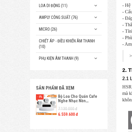
- Hệ 
LOA DI ĐỘNG (11)
- Cấu
AMPLY CÔNG SUẤT (76)
- Đá
- Thâ
MICRO (26)
- Tí
- Phù
CHIẾT ÁP - ĐIỀU KHIỂN ÂM THANH
- Amp
(10)
>
PHỤ KIỆN ÂM THANH (9)
2. 
2.1 
HSR1
SẢN PHẨM ĐÃ XEM
mà k
Bộ Loa Cho Quán Cafe
- 8%
không
Nghe Nhạc Nền
HSR109-5T
7.130.000 đ
6.559.600 đ