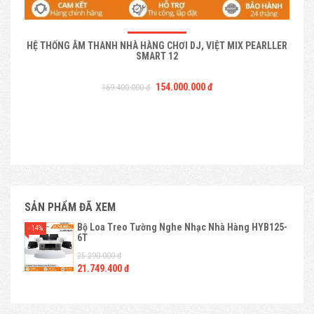
HỆ THỐNG ÂM THANH NHÀ HÀNG CHƠI DJ, VIỆT MIX PEARLLER
HỆ 
SMART 12
154.000.000 đ
169.400.000 đ
SẢN PHẨM ĐÃ XEM
Bộ Loa Treo Tường Nghe Nhạc Nhà Hàng HYB125-
- 14%
6T
25.290.000 đ
21.749.400 đ