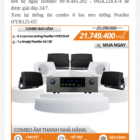
liên hệ ngay Hotline: 0978.445.202 - 0924.224.474 để
được giải đáp 24/7.
Xem lại thông tin combo 6 loa treo tường Pearller
HYB125-6T: