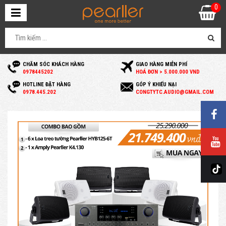
0
CHĂM SÓC KHÁCH HÀNG
GIAO HÀNG MIỄN PHÍ
0
978445202
HOÁ ĐƠN > 5.000.000 VND
HOTLINE ĐẶT HÀNG
GÓP Ý KHIẾU NẠI
0
978.445.202
C
ONGTYTC.AUDIO@GMAIL.COM