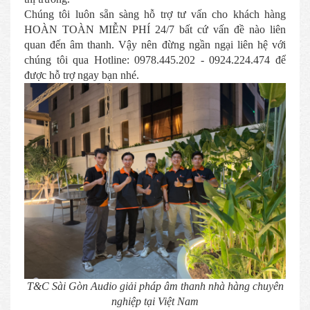
Chúng tôi luôn sẵn sàng hỗ trợ tư vấn cho khách hàng
HOÀN TOÀN MIỄN PHÍ 24/7 bất cứ vấn đề nào liên
quan đến âm thanh. Vậy nên đừng ngần ngại liên hệ với
chúng tôi qua Hotline: 0978.445.202 - 0924.224.474 để
được hỗ trợ ngay bạn nhé.
T&C Sài Gòn Audio giải pháp âm thanh nhà hàng chuyên
nghiệp tại Việt Nam