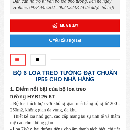
Bạn cần hỗ trợ tư vấn bộ loa treo tường, liên hệ ngay
Hotline: 0978.445.202 - 0924.224.474 để được hỗ trợ!
MUA NGAY
YÊU CẦU GỌI LẠI
BỘ 6 LOA TREO TƯỜNG ĐẠT CHUẨN
IP55 CHO NHÀ HÀNG
1. Điểm nổi bật của bộ loa treo
tường
HYB125-6T
- Bộ loa thích hợp với không gian nhà hàng rộng từ 200 -
250m2, không gian đa vùng, đa khu
- Thiết kế loa nhỏ gọn, cao cấp mang lại sự tinh tế và thẩm
mỹ cao cho không gian
- Loa 2Way, hai đường tiếng cho âm thanh tách biệt, chi tiết