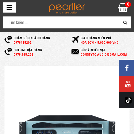
0
CHĂM SÓC KHÁCH HÀNG
GIAO HÀNG MIỄN PHÍ
0
978445202
HOÁ ĐƠN > 5.000.000 VND
HOTLINE ĐẶT HÀNG
GÓP Ý KHIẾU NẠI
0
978.445.202
C
ONGTYTC.AUDIO@GMAIL.COM