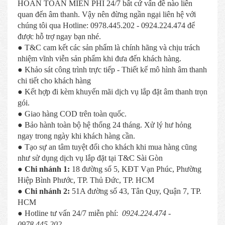
HOÀN TOÀN MIỄN PHÍ 24/7 bất cứ vấn đề nào liên
quan đến âm thanh. Vậy nên đừng ngần ngại liên hệ với
chúng tôi qua Hotline: 0978.445.202 - 0924.224.474 để
được hỗ trợ ngay bạn nhé.
● T&C cam kết các sản phẩm là chính hãng và chịu trách
nhiệm vĩnh viễn sản phẩm khi đưa đến khách hàng.
● Khảo sát công trình trực tiếp - Thiết kế mô hình âm thanh
chi tiết cho khách hàng
● Kết hợp đi kèm khuyến mãi dịch vụ lắp đặt âm thanh trọn
gói.
● Giao hàng COD trên toàn quốc.
● Bảo hành toàn bộ hệ thống 24 tháng. Xử lý hư hỏng
ngay trong ngày khi khách hàng cần.
● Tạo sự an tâm tuyệt đối cho khách khi mua hàng cũng
như sử dụng dịch vụ lắp đặt tại T&C Sài Gòn
● Chi nhánh 1:
18 đường số 5, KĐT Vạn Phúc, Phường
Hiệp Bình Phước, TP. Thủ Đức, TP. HCM
● Chi nhánh 2:
51A đường số 43, Tân Quy, Quận 7, TP.
HCM
● Hotline tư vấn 24/7 miễn phí:
0924.224.474 -
0978.445.202