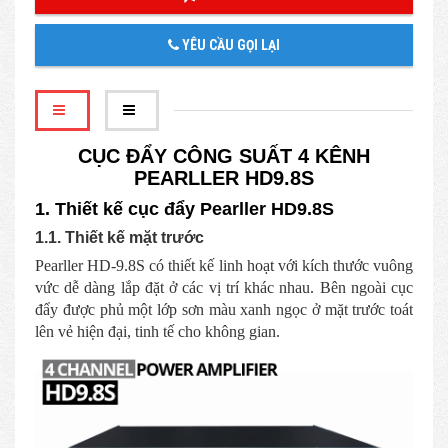
YÊU CẦU GỌI LẠI
CỤC ĐẨY CÔNG SUẤT 4 KÊNH
PEARLLER HD9.8S
1. Thiết kế cục đẩy Pearller HD9.8S
1.1. Thiết kế mặt trước
Pearller HD-9.8S có thiết kế linh hoạt với kích thước vuông
vức dễ dàng lắp đặt ở các vị trí khác nhau. Bên ngoài cục
đẩy được phủ một lớp sơn màu xanh ngọc ở mặt trước toát
lên vẻ hiện đại, tinh tế cho không gian.