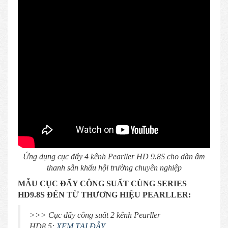
Ứng dụng cục đẩy 4 kênh Pearller HD 9.8S cho dàn âm
thanh sân khấu hội trường chuyên nghiệp
MẪU CỤC ĐẨY CÔNG SUẤT CÙNG SERIES
HD9.8S ĐẾN TỪ THƯƠNG HIỆU PEARLLER:
>>> Cục đẩy công suất 2 kênh Pearller
HD8.5:
XEM TẠI ĐÂY