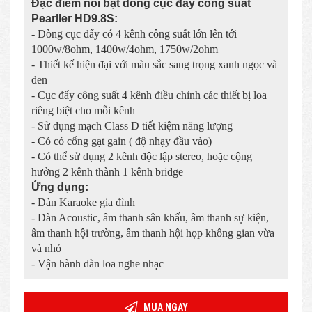
Đặc điểm nổi bật dòng cục đẩy công suất
Pearller HD9.8S:
- Dòng cục đẩy có 4 kênh công suất lớn lên tới
1000w/8ohm, 1400w/4ohm, 1750w/2ohm
- Thiết kế hiện đại với màu sắc sang trọng xanh ngọc và
đen
- Cục đẩy công suất 4 kênh điều chỉnh các thiết bị loa
riêng biệt cho mỗi kênh
- Sử dụng mạch Class D tiết kiệm năng lượng
- Có có cổng gạt gain ( độ nhạy đầu vào)
- Có thể sử dụng 2 kênh độc lập stereo, hoặc cộng
hưởng 2 kênh thành 1 kênh bridge
Ứng dụng:
- Dàn Karaoke gia đình
- Dàn Acoustic, âm thanh sân khấu, âm thanh sự kiện,
âm thanh hội trường, âm thanh hội họp không gian vừa
và nhỏ
- Vận hành dàn loa nghe nhạc
MUA NGAY