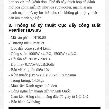
hơn so với mỗi kênh đơn. Chế độ này thích hợp để đánh
một loa công suất lớn như loa subwoofer, mang lại âm
thanh mạnh mẽ, uy lực hơn cho các không gian rộng hoặc
dàn âm thanh sự kiện.
3. Thông số kỹ thuật Cục đẩy công suất
Pearller HD9.8S
- Mã sản phẩm: HD9.8S
- Thương hiệu: Pearller
- Cục đẩy công suất 4 kênh
- Công suất: 1000W x4 /8Ω, 1500W x4 /4Ω
- Dải tần số: 20Hz - 20kHz
- Độ nhạy 0.775v/32dB/26dB
- Bảo vệ ở nguồn điện 10v
- Kích thước (Hx Wx D): 90 x435 x255mm
- Trọng lượng: 14.6kgs
- Màu sắc: Xanh ngọc phối đen
- Công nghệ âm thanh đến từ Anh Quốc
- Cam kết: Hàng chính hãng đầy đủ giấy tờ CO-CQ
- Bảo hành 24 tháng