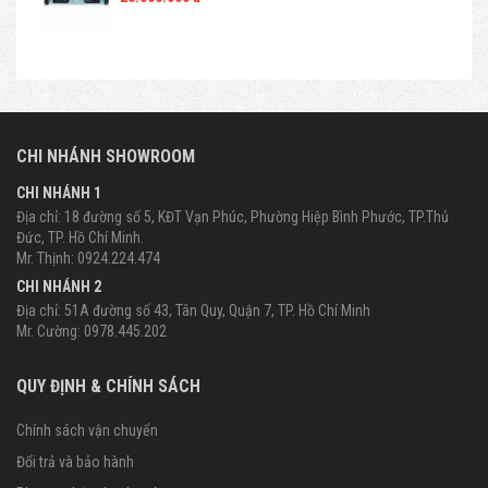
CHI NHÁNH SHOWROOM
CHI NHÁNH 1
Địa chỉ: 18 đường số 5, KĐT Vạn Phúc, Phường Hiệp Bình Phước, TP.Thủ
Đức, TP. Hồ Chí Minh.
Mr. Thịnh: 0924.224.474
CHI NHÁNH 2
Địa chỉ: 51A đường số 43, Tân Quy, Quận 7, TP. Hồ Chí Minh
Mr. Cường: 0978.445.202
QUY ĐỊNH & CHÍNH SÁCH
Chính sách vận chuyển
Đổi trả và bảo hành