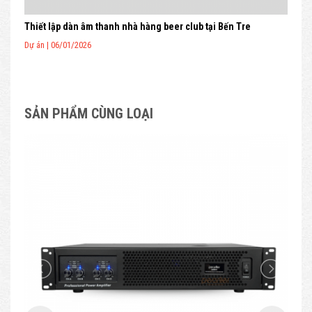
Thiết lập dàn âm thanh nhà hàng beer club tại Bến Tre
Lắp
Dự án | 06/01/2026
Dự á
SẢN PHẨM CÙNG LOẠI