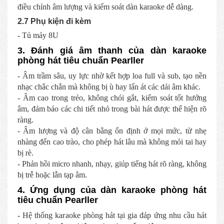
điều chỉnh âm lượng và kiểm soát dàn karaoke dễ dàng.
2.7 Phụ kiện đi kèm
- Tủ máy 8U
3. Đánh giá âm thanh của dàn karaoke
phòng hát tiêu chuẩn Pearller
- Âm trầm sâu, uy lực nhờ kết hợp loa full và sub, tạo nền
nhạc chắc chắn mà không bị ù hay lấn át các dải âm khác.
- Âm cao trong trẻo, không chói gắt, kiểm soát tốt hướng
âm, đảm bảo các chi tiết nhỏ trong bài hát được thể hiện rõ
ràng.
- Âm lượng và độ cân bằng ổn định ở mọi mức, từ nhẹ
nhàng đến cao trào, cho phép hát lâu mà không mỏi tai hay
bị rè.
- Phản hồi micro nhanh, nhạy, giúp tiếng hát rõ ràng, không
bị trễ hoặc lẫn tạp âm.
4. Ứng dụng của dàn karaoke phòng hát
tiêu chuẩn Pearller
- Hệ thống karaoke phòng hát tại gia đáp ứng nhu cầu hát