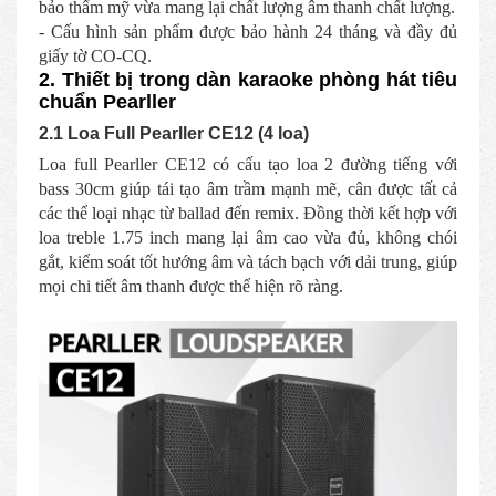
bảo thẩm mỹ vừa mang lại chất lượng âm thanh chất lượng.
- Cấu hình sản phẩm được bảo hành 24 tháng và đầy đủ
giấy tờ CO-CQ.
2. Thiết bị trong dàn karaoke phòng hát tiêu
chuẩn Pearller
2.1 Loa Full Pearller CE12 (4 loa)
Loa full Pearller CE12 có cấu tạo loa 2 đường tiếng với
bass 30cm giúp tái tạo âm trầm mạnh mẽ, cân được tất cả
các thể loại nhạc từ ballad đến remix. Đồng thời kết hợp với
loa treble 1.75 inch mang lại âm cao vừa đủ, không chói
gắt, kiểm soát tốt hướng âm và tách bạch với dải trung, giúp
mọi chi tiết âm thanh được thể hiện rõ ràng.