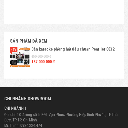
SẢN PHẨM ĐÃ XEM
Dàn karaoke phòng hát tiêu chuẩn Pearller CE12
- 9%
150.000.000 đ
137.000.000 đ
CHI NHÁNH SHOWROOM
CHI NHÁNH 1
Địa chỉ: 18 đường số 5, KĐT Vạn Phúc, Phường Hiệp Bình Phước, TP.Thủ
Đức, TP. Hồ Chí Minh.
Mr. Thịnh: 0924.224.474