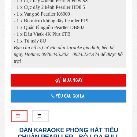
- 1 x Cục đẩy 4 kênh Pearller HD9.8S
- 1 x Cục đẩy 2 kênh Pearller HD8.5
- 1 x Vang số Pearller K6000
- 1 x Bộ micro không dây Pearller P19
- 1 x Quản lý nguồn Pearller DB802
- 1 x Đầu Vietk 4K Plus 6TB
- 1 x Tủ máy 8U
Bạn cần hỗ trợ tư vấn dàn karaoke gia đình, liên hệ
ngay Hotline: 0978.445.202 - 0924.224.474 để được hỗ
trợ!
MUA NGAY
YÊU CẦU GỌI LẠI
DÀN KARAOKE PHÒNG HÁT TIÊU
CHUẨN PEARLLER - BỘ LOA FULL