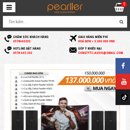
0
CHĂM SÓC KHÁCH HÀNG
GIAO HÀNG MIỄN PHÍ
0
978445202
HOÁ ĐƠN > 5.000.000 VND
HOTLINE ĐẶT HÀNG
GÓP Ý KHIẾU NẠI
0
978.445.202
C
ONGTYTC.AUDIO@GMAIL.COM