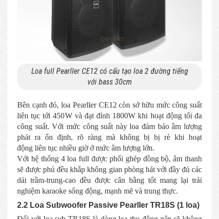
Loa full Pearller CE12 có cấu tạo loa 2 đường tiếng
với bass 30cm
Bên cạnh đó, loa Pearller CE12 còn sở hữu mức công suất
liên tục tới 450W và đạt đỉnh 1800W khi hoạt động tối đa
công suất. Với mức công suất này loa đảm bảo âm lượng
phát ra ổn định, rõ ràng mà không bị bị rè khi hoạt
động liên tục nhiều giờ ở mức âm lượng lớn.
Với hệ thống 4 loa full được phối ghép đồng bộ, âm thanh
sẽ được phủ đều khắp không gian phòng hát với đầy đủ các
dải trầm-trung-cao đều được cân bằng tốt mang lại trải
nghiệm karaoke sống động, mạnh mẽ và trung thực.
2.2 Loa Subwoofer Passive Pearller TR18S (1 loa)
Đối với loa sub TR18S là dòng loa thụ động nên sẽ không