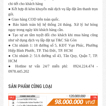
chi tiết cho khách hàng
● Kết hợp đi kèm khuyến mãi dịch vụ lắp đặt âm thanh trọn
gói.
● Giao hàng COD trên toàn quốc.
● Bảo hành toàn bộ hệ thống 24 tháng. Xử lý hư hỏng
ngay trong ngày khi khách hàng cần.
● Tạo sự an tâm tuyệt đối cho khách khi mua hàng cũng
như sử dụng dịch vụ lắp đặt tại T&C Sài Gòn
● Chi nhánh 1: 18 đường số 5, KĐT Vạn Phúc, Phường
Hiệp Bình Phước, TP. Thủ Đức, TP. HCM
● Chi nhánh 2: 51A đường số 43, Tân Quy, Quận 7, TP.
HCM
● Hotline tư vấn 24/7 miễn phí: 0924.224.474 -
0978.445.202
SẢN PHẨM CÙNG LOẠI
- 18%
SALE
SAL