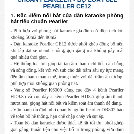
PEARLLER CE12
1. Đặc điểm nổi bật của dàn karaoke phòng
hát tiêu chuẩn Pearller
- Phù hợp với phòng hát karaoke gia đình có diện tích lớn
khoảng 50m2 đến 80m2
- Dàn karaoke Pearller CE12 được phối ghép đồng bộ nên
khi lắp đặt sẽ nhanh chóng, gọn gàng mà không gây mất
quá nhiều thời gian.
- Hệ thống loa full giúp tái tạo âm thanh chi tiết, cân bằng
và sống động, kết với với sub cho dải trầm sâu uy lực mang
đến âm thanh mạnh mẽ, trung thực với dải trầm ấn tượng,
phù hợp mọi không gian phòng hát.
- Vang số Pearller K6000 cùng cục đẩy 4 kênh Pearller
HD9.85 và cục đẩy 2 kênh Pearller HD8.5 giúp âm thanh
mượt mà, giọng hát nổi bật và kiểm soát âm thanh dễ dàng.
- Vận hành ổn định nhờ quản lý nguồn Pearller DB802 bảo
vệ toàn bộ hệ thống, hạn chế chập cháy và sụt áp.
- Toàn bộ dàn karaoke được thiết kế rất tối ưu, phối ghép
gọn gàng, thuận tiện cho việc bố trí trong phòng, vừa đảm