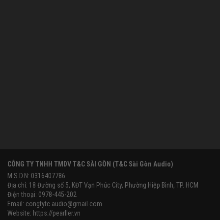
CÔNG TY TNHH TMDV T&C SÀI GÒN (T&C Sài Gòn Audio)
M.S.D.N: 0316407786
Địa chỉ: 18 Đường số 5, KĐT Vạn Phúc City, Phường Hiệp Bình, TP. HCM
Điện thoại: 0978-445-202
Email:
congtytc.audio@gmail.com
Website:
https://pearller.vn