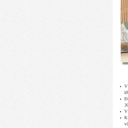
V
lớ
Đặ
3
Vớ
K
v