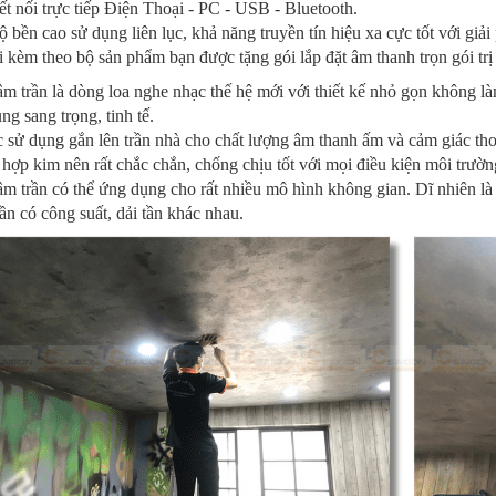
t nối trực tiếp Điện Thoại - PC - USB - Bluetooth.
 bền cao sử dụng liên lục, khả năng truyền tín hiệu xa cực tốt với giả
 kèm theo bộ sản phẩm bạn được tặng gói lắp đặt âm thanh trọn gói t
m trần là dòng loa nghe nhạc thế hệ mới với thiết kế nhỏ gọn không là
ng sang trọng, tinh tế.
sử dụng gắn lên trần nhà cho chất lượng âm thanh ấm và cảm giác thoả
hợp kim nên rất chắc chắn, chống chịu tốt với mọi điều kiện môi trường
m trần có thể ứng dụng cho rất nhiều mô hình không gian. Dĩ nhiên là 
ần có công suất, dải tần khác nhau.