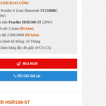
HANH BAO GỒM:
 Pearller 6 Zone Bluetooth
ST2180BC
0W)
m trần
Pearller HSR108-5T
(20W)
kết nối 3.5mm
(Đi kèm)
p đặt 2.000.000đ
(Đi kèm)
ảo hành hệ thống: 24 Tháng
Chính hãng đầy đủ giấy tờ CO-CQ
MUA NGAY
YÊU CẦU GỌI LẠI
R HSR108-5T