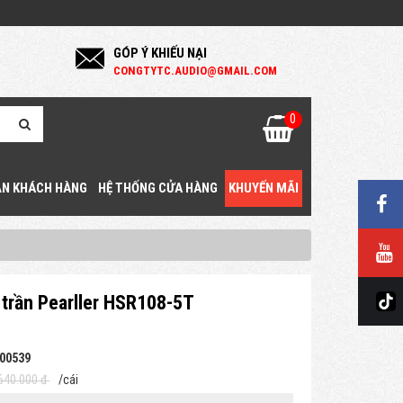
GÓP Ý KHIẾU NẠI
C
ONGTYTC.AUDIO@GMAIL.COM
0
N KHÁCH HÀNG
HỆ THỐNG CỬA HÀNG
KHUYẾN MÃI
 trần Pearller HSR108-5T
00539
640.000 đ
/cái