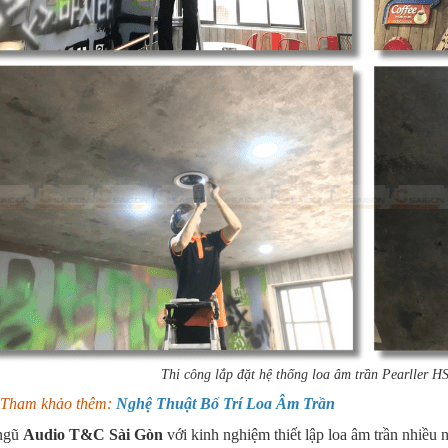
Thi công lắp đặt hệ thống loa âm trần Pearller 
ham khảo thêm:
Nghệ Thuật Bố Trí Loa Âm Trần
ngũ
Audio T&C Sài Gòn
với kinh nghiệm thiết lập loa âm trần nhiều 