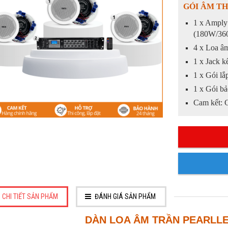
GÓI ÂM T
1 x Amply
(180W/36
4 x Loa â
1 x Jack 
1 x Gói lắ
1 x Gói b
Cam kết:
CHI TIẾT SẢN PHẨM
ĐÁNH GIÁ SẢN PHẨM
DÀN LOA ÂM TRẦN PEARLLE