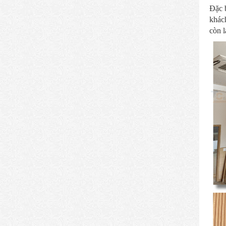
Đặc b
khách
còn 