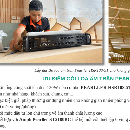
Lắp đặt Bộ loa âm trần Pearller HSR108-5T cho không g
ƯU ĐIỂM GÓI LOA ÂM TRẦN PEAR
ới tổng công suất lên đến 120W nên combo
PEARLLER HSR108-5
n như nhà hàng, khách sạn, chung cư,...
c biệt, giải pháp thường sử dụng nhiều cho không gian nhiều phòng vớ
0 mét vuông/phòng).
i mức đầu tư lớn chú trọng về âm thanh chất lượng cao.
ết hợp với
Ampli Pearller ST2180BC
thế hệ mới với thiết lập 6 vùn
ùng.