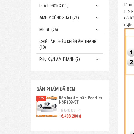
Dàn 
LOA DI ĐỘNG (11)
HSR1
AMPLY CÔNG SUẤT (76)
có tớ
nghe 
MICRO (26)
CHIẾT ÁP - ĐIỀU KHIỂN ÂM THANH
(10)
PHỤ KIỆN ÂM THANH (9)
SẢN PHẨM ĐÃ XEM
Dàn loa âm trần Pearller
- 12%
HSR108-5T
18.640.000 đ
16.403.200 đ