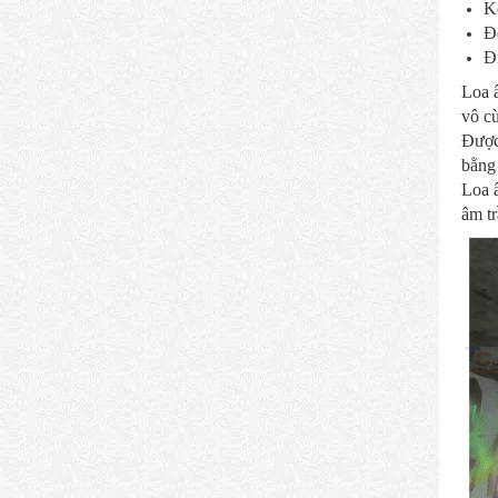
Kế
Độ
Đi
Loa â
vô cù
Được 
bằng 
Loa â
âm tr