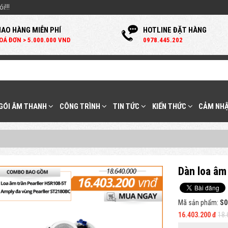
i!!!
IAO HÀNG MIỄN PHÍ
HOTLINE ĐẶT HÀNG
OÁ ĐƠN > 5.000.000 VND
0
978.445.202
 GÓI ÂM THANH
CÔNG TRÌNH
TIN TỨC
KIẾN THỨC
CẢM NHẬ
Dàn loa âm
Mã sản phẩm:
S0
16.403.200 đ
18.