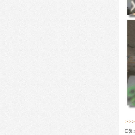
>>>T
Đội 