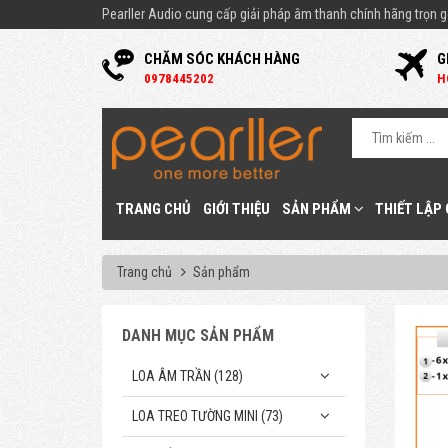
Pearller Audio cung cấp giải pháp âm thanh chính hãng trọn gó
CHĂM SÓC KHÁCH HÀNG
G
0
978445202
H
TRANG CHỦ
GIỚI THIỆU
SẢN PHẨM
THIẾT LẬP
Trang chủ
Sản phẩm
DANH MỤC SẢN PHẨM
LOA ÂM TRẦN (128)
LOA TREO TƯỜNG MINI (73)