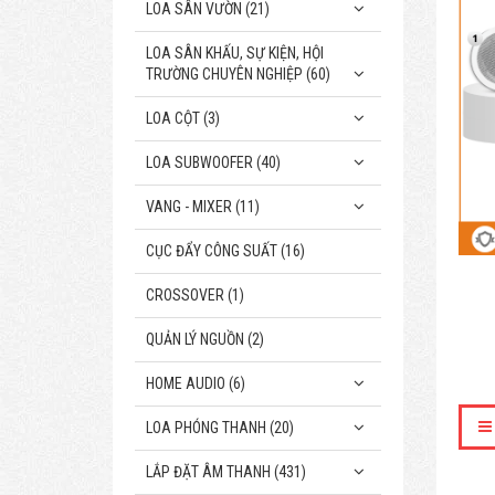
LOA SÂN VƯỜN (21)
LOA SÂN KHẤU, SỰ KIỆN, HỘI
TRƯỜNG CHUYÊN NGHIỆP (60)
LOA CỘT (3)
LOA SUBWOOFER (40)
VANG - MIXER (11)
CỤC ĐẨY CÔNG SUẤT (16)
CROSSOVER (1)
QUẢN LÝ NGUỒN (2)
HOME AUDIO (6)
LOA PHÓNG THANH (20)
LẮP ĐẶT ÂM THANH (431)