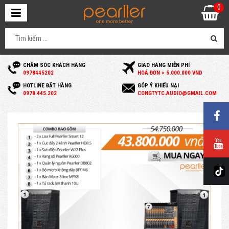
0
CHĂM SÓC KHÁCH HÀNG
GIAO HÀNG MIỄN PHÍ
0
978445202
HOÁ ĐƠN > 5.000.000 VND
HOTLINE ĐẶT HÀNG
GÓP Ý KHIẾU NẠI
0
978.445.202
C
ONGTYTC.AUDIO@GMAIL.COM