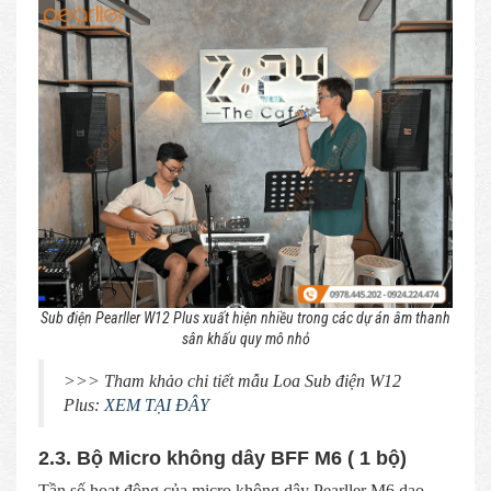
Sub điện Pearller W12 Plus xuất hiện nhiều trong các dự án âm thanh
sân khấu quy mô nhỏ
>>> Tham khảo chi tiết mẫu Loa Sub điện W12
Plus:
XEM TẠI ĐÂY
2.3. Bộ Micro không dây BFF M6 ( 1 bộ)
Tần số hoạt động của micro không dây Pearller M6 dao