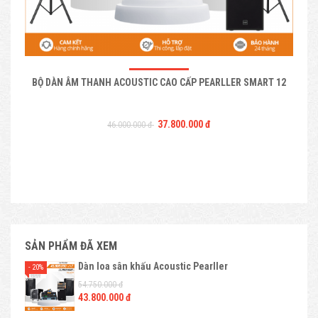
BỘ DÀN ÂM THANH ACOUSTIC CAO CẤP PEARLLER SMART 12
37.800.000 đ
46.000.000 đ
SẢN PHẨM ĐÃ XEM
Dàn loa sân khấu Acoustic Pearller
- 20%
54.750.000 đ
43.800.000 đ