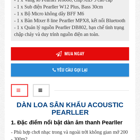
- 1 x Sub điện Pearller W12 Plus, Bass 30cm
- 1 x Bộ Micro không dây BFF M6
- 1 x Bàn Mixer 8 line Pearller MPX8, kết nối Bluetooth
- 1 x Quản lý nguồn Pearller DB802, hạn chế tình trạng
chập cháy và duy trình nguồn điện an toàn.
MUA NGAY
YÊU CẦU GỌI LẠI
DÀN LOA SÂN KHẤU ACOUSTIC
PEARLLER
1. Đặc điểm nổi bật dàn âm thanh Pearller
- Phù hợp chơi nhạc trong và ngoài trời không gian mở 200
- 300m2