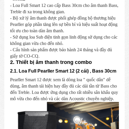
- Loa Full Smart 12 cao cấp Bass 30cm cho âm thanh Bass,
Treble đi xa trong không gian.
- Bộ xử lý âm thanh được phối ghép đồng bộ thương hiệu
Pearller góp phần tăng lên sự bền bỉ và hiệu suất hoạt động
tối ưu cho toàn dàn âm thanh.
- Sử dụng loa Sub điện tinh gọn linh động sử dụng cho các
không gian vừa cho đến nhỏ.
- Cấu hình sản phẩm được bảo hành 24 tháng và đầy đủ
giấy tờ CO-CQ.
2. Thiết bị âm thanh trong combo
2.1. Loa Full Pearller Smart 12 (2 cái) , Bass 30cm
Pearller Smart 12 được xem là dòng loa " quốc dân" dễ
dùng, âm thanh tái hiện hay đầy đủ các dải tần từ Bass cho
đến Treble. Loa được ứng dụng cho rất nhiều sân khấu quy
mô vừa cho đến nhỏ và các dàn Acoustic chuyên nghiệp.