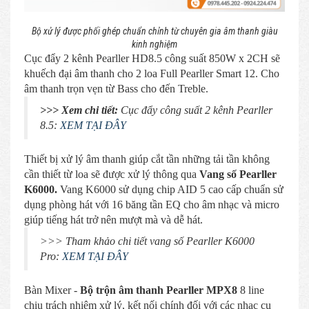
Bộ xử lý được phối ghép chuẩn chỉnh từ chuyên gia âm thanh giàu
kinh nghiệm
Cục đẩy 2 kênh Pearller HD8.5 công suất 850W x 2CH sẽ
khuếch đại âm thanh cho 2 loa Full Pearller Smart 12. Cho
âm thanh trọn vẹn từ Bass cho đến Treble.
>>> Xem chi tiết:
Cục đẩy công suất 2 kênh Pearller
8.5:
XEM TẠI ĐÂY
Thiết bị xử lý âm thanh giúp cắt tần những tải tần không
cần thiết từ loa sẽ được xử lý thông qua
Vang số Pearller
K6000.
Vang K6000 sử dụng chip AID 5 cao cấp chuẩn sử
dụng phòng hát với 16 băng tần EQ cho âm nhạc và micro
giúp tiếng hát trở nên mượt mà và dễ hát.
>>> Tham khảo chi tiết vang số Pearller K6000
Pro:
XEM TẠI ĐÂY
Bàn Mixer -
Bộ trộn âm thanh Pearller MPX8
8 line
chịu trách nhiệm xử lý, kết nối chính đối với các nhạc cụ