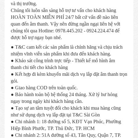
và thị trường.
Chúng tôi luôn sẵn sàng hỗ trợ tư vấn cho khách hàng
HOÀN TOÀN MIỄN PHÍ 24/7 bất cứ vấn đề nào liên
quan đến âm thanh. Vậy nên đừng ngần ngại liên hệ với
chúng tôi qua Hotline: 0978.445.202 - 0924.224.474 để
được hỗ trợ ngay bạn nhé.
● T&C cam kết các sản phẩm là chính hãng và chịu trách
nhiệm vĩnh viễn sản phẩm khi đưa đến khách hàng.
● Khảo sát công trình trực tiếp - Thiết kế mô hình âm
thanh chi tiết cho khách hàng
● Kết hợp đi kèm khuyến mãi dịch vụ lắp đặt âm thanh trọn
gói.
● Giao hàng COD trên toàn quốc.
● Bảo hành toàn bộ hệ thống 24 tháng. Xử lý hư hỏng
ngay trong ngày khi khách hàng cần.
● Tạo sự an tâm tuyệt đối cho khách khi mua hàng cũng
như sử dụng dịch vụ lắp đặt tại T&C Sài Gòn
● Chi nhánh 1: 18 đường số 5, KĐT Vạn Phúc, Phường
Hiệp Bình Phước, TP. Thủ Đức, TP. HCM
● Chi nhánh 2: 51A đường số 43, Tân Quy, Quận 7, TP.