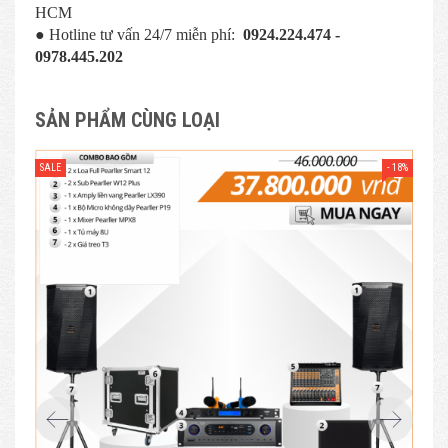
HCM
● Hotline tư vấn 24/7 miễn phí:
0924.224.474 -
0978.445.202
SẢN PHẨM CÙNG LOẠI
- 18%
SALE
SAL