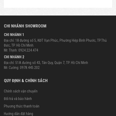
CHI NHÁNH SHOWROOM
CHI NHÁNH 1
Địa chỉ: 18 đường số 5, KĐT Vạn Phúc, Phường Hiệp Bình Phước, TP.Thủ
Đức, TP. Hồ Chí Minh.
Mr. Thịnh: 0924.224.474
CHI NHÁNH 2
Địa chỉ: 51A đường số 43, Tân Quy, Quận 7, TP. Hồ Chí Minh
Mr. Cường: 0978.445.202
QUY ĐỊNH & CHÍNH SÁCH
Chính sách vận chuyển
Đổi trả và bảo hành
Phương thức thanh toán
Hướng dẫn đặt hàng