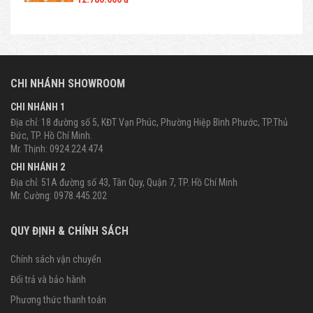
CHI NHÁNH SHOWROOM
CHI NHÁNH 1
Địa chỉ: 18 đường số 5, KĐT Vạn Phúc, Phường Hiệp Bình Phước, TP.Thủ
Đức, TP. Hồ Chí Minh.
Mr. Thịnh: 0924.224.474
CHI NHÁNH 2
Địa chỉ: 51A đường số 43, Tân Quy, Quận 7, TP. Hồ Chí Minh
Mr. Cường: 0978.445.202
QUY ĐỊNH & CHÍNH SÁCH
Chính sách vận chuyển
Đổi trả và bảo hành
Phương thức thanh toán