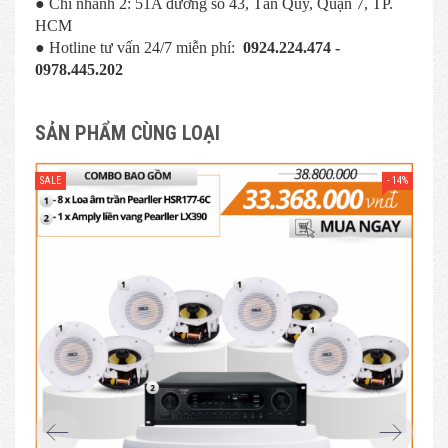
● Chi nhánh 2: 51A đường số 43, Tân Quy, Quận 7, TP.
HCM
● Hotline tư vấn 24/7 miễn phí:
0924.224.474 -
0978.445.202
SẢN PHẨM CÙNG LOẠI
- 14%
SALE
SAL