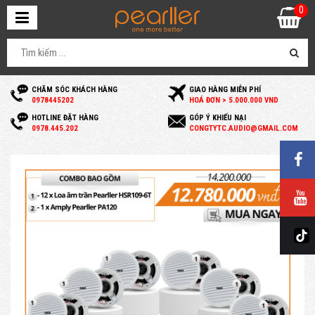
0
CHĂM SÓC KHÁCH HÀNG
GIAO HÀNG MIỄN PHÍ
0
978445202
HOÁ ĐƠN > 5.000.000 VND
HOTLINE ĐẶT HÀNG
GÓP Ý KHIẾU NẠI
0
978.445.202
C
ONGTYTC.AUDIO@GMAIL.COM