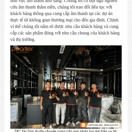
lĩnh vực âm thanh ánh sáng. Chúng tôi có đội ngũ nghiên
cứu âm thanh thâm niên, chúng tôi trao đổi liên tục với
khách hàng thông qua cung cấp âm thanh tại các dự án
thực tế từ không gian thương mại cho đến gia đình. Chính
vì thế chúng tôi nắm rõ được nhu cầu khách hàng và cung
cấp các sản phẩm đúng với nhu cầu chung của khách hàng
và thị trường.
T&C Sài Gòn Audio chuyên cung cấp giải pháp loa âm trần uy tín,