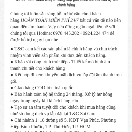
chính hãng
Chúng tôi luôn sẵn sàng hỗ trợ tư vấn cho khách
hàng
HOÀN TOÀN MIỄN PHÍ 24/7
bất cứ vấn đề nào liên
quan đến âm thanh. Vậy nên đừng ngần ngại liên hệ với
chúng tôi qua Hotline: 0978.445.202 - 0924.224.474 để
được hỗ trợ ngay bạn nhé.
● T&C cam kết các sản phẩm là chính hãng và chịu trách
nhiệm vĩnh viễn sản phẩm khi đưa đến khách hàng.
● Khảo sát công trình trực tiếp - Thiết kế mô hình âm
thanh chi tiết cho khách hàng
● Kết hợp đi kèm khuyến mãi dịch vụ lắp đặt âm thanh trọn
gói.
● Giao hàng COD trên toàn quốc.
● Bảo hành toàn bộ hệ thống 24 tháng. Xử lý hư hỏng
ngay trong ngày khi khách hàng cần.
● Tạo sự an tâm tuyệt đối cho khách khi mua hàng cũng
như sử dụng dịch vụ lắp đặt tại T&C Sài Gòn
● Chi nhánh 1: 18 đường số 5, KĐT Vạn Phúc, Phường
Hiệp Bình Phước, TP. Thủ Đức, TP. HCM