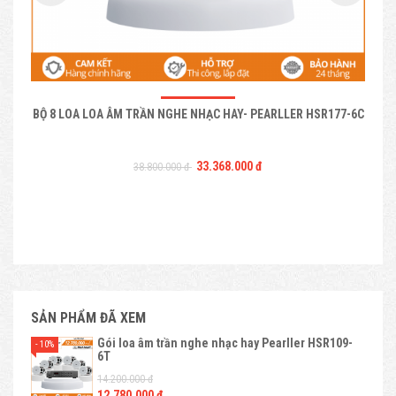
BỘ 8 LOA LOA ÂM TRẦN NGHE NHẠC HAY- PEARLLER HSR177-6C
33.368.000 đ
38.800.000 đ
SẢN PHẨM ĐÃ XEM
Gói loa âm trần nghe nhạc hay Pearller HSR109-
- 10%
6T
14.200.000 đ
12.780.000 đ