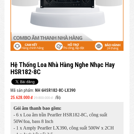
Hệ Thống Loa Nhà Hàng Nghe Nhạc Hay
HSR182-8C
Mã sản phẩm:
NH 6HSR182-8C-LX390
25.628.000 đ
/Bộ
29.800.000 đ
Gói âm thanh bao gồm:
- 6 x Loa âm trần Pearller HSR182-8C, công suất
50W/loa, bass 8 Inch
- 1 x Amply Pearller LX390, công suất 500W x 2CH