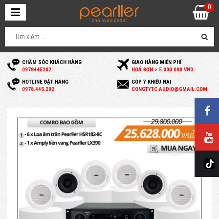
0
CHĂM SÓC KHÁCH HÀNG
GIAO HÀNG MIỄN PHÍ
0
978445202
HOÁ ĐƠN > 5.000.000 VND
HOTLINE ĐẶT HÀNG
GÓP Ý KHIẾU NẠI
0
978.445.202
C
ONGTYTC.AUDIO@GMAIL.COM