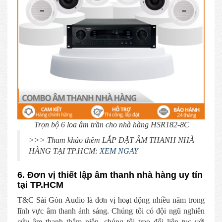
Trọn bộ 6 loa
âm trần
cho nhà hàng HSR182-8C
>>> Tham khảo thêm LẮP ĐẶT ÂM THANH NHÀ
HÀNG TẠI TP.HCM:
XEM NGAY
6. Đơn vị thiết lập âm thanh nhà hàng uy tín
tại TP.HCM
T&C Sài Gòn Audio là đơn vị hoạt động nhiều năm trong
lĩnh vực âm thanh ánh sáng. Chúng tôi có đội ngũ nghiên
cứu âm thanh thâm niên, chúng tôi trao đổi liên tục với