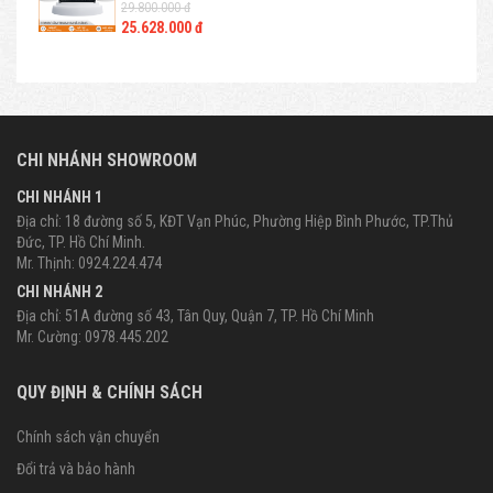
29.800.000 đ
25.628.000 đ
CHI NHÁNH SHOWROOM
CHI NHÁNH 1
Địa chỉ: 18 đường số 5, KĐT Vạn Phúc, Phường Hiệp Bình Phước, TP.Thủ
Đức, TP. Hồ Chí Minh.
Mr. Thịnh: 0924.224.474
CHI NHÁNH 2
Địa chỉ: 51A đường số 43, Tân Quy, Quận 7, TP. Hồ Chí Minh
Mr. Cường: 0978.445.202
QUY ĐỊNH & CHÍNH SÁCH
Chính sách vận chuyển
Đổi trả và bảo hành