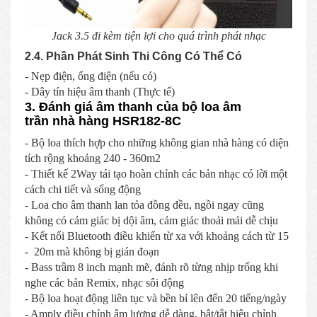
Jack 3.5 đi kèm tiện lợi cho quá trình phát nhạc
2.4. Phần Phát Sinh Thi Công Có Thể Có
- Nẹp điện, ống điện (nếu có)
- Dây tín hiệu âm thanh (Thực tế)
3. Đánh giá âm thanh của bộ loa âm
trần nhà hàng HSR182-8C
- Bộ loa thích hợp cho những không gian nhà hàng có diện
tích rộng khoảng 240 - 360m2
- Thiết kế 2Way tái tạo hoàn chỉnh các bản nhạc có lời một
cách chi tiết và sống động
- Loa cho âm thanh lan tỏa đồng đều, ngồi ngay cũng
không có cảm giác bị dội âm, cảm giác thoải mái dễ chịu
- Kết nối Bluetooth điều khiển từ xa với khoảng cách từ 15
- 20m mà không bị gián đoạn
- Bass trầm 8 inch mạnh mẽ, đánh rõ từng nhịp trống khi
nghe các bản Remix, nhạc sôi động
- Bộ loa hoạt động liên tục và bền bỉ lên đến 20 tiếng/ngày
- Amply điều chỉnh âm lượng dễ dàng, bật/tắt hiệu chỉnh