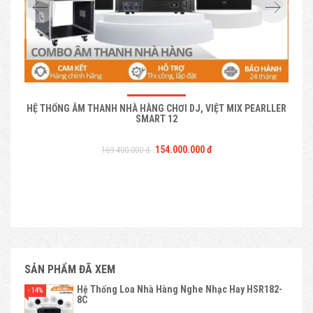
HỆ THỐNG ÂM THANH NHÀ HÀNG CHƠI DJ, VIỆT MIX PEARLLER
HỆ 
SMART 12
154.000.000 đ
169.400.000 đ
SẢN PHẨM ĐÃ XEM
Hệ Thống Loa Nhà Hàng Nghe Nhạc Hay HSR182-
- 14%
8C