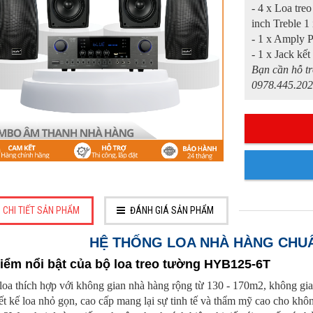
- 4 x Loa tr
inch Treble 1
- 1 x Amply 
- 1 x Jack kết
Bạn cần hỗ tr
0978.445.202
CHI TIẾT SẢN PHẨM
ĐÁNH GIÁ SẢN PHẨM
HỆ THỐNG LOA NHÀ HÀNG CHUẨ
Điểm nổi bật của bộ loa treo tường
HYB125-6T
loa thích hợp với không gian nhà hàng rộng từ 130 - 170m2, không gi
ết kế loa nhỏ gọn, cao cấp mang lại sự tinh tế và thẩm mỹ cao cho khô