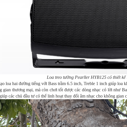
Loa treo tường Pearller HYB125 có thiết kế 
ạo loa hai đường tiếng với Bass trầm 6.5 inch, Treble 1 inch giúp loa
 gian thương mại, mà còn chơi tốt được các dòng nhạc có lời như Bal
giúp các chủ đầu tư có thể linh hoạt thay đổi âm nhạc cho không gian