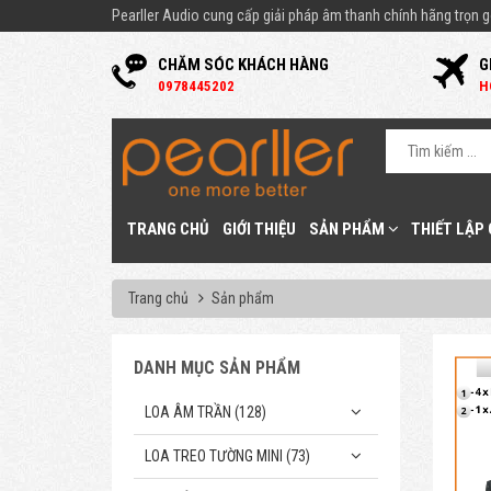
Pearller Audio cung cấp giải pháp âm thanh chính hãng trọn gó
CHĂM SÓC KHÁCH HÀNG
G
0
978445202
H
TRANG CHỦ
GIỚI THIỆU
SẢN PHẨM
THIẾT LẬP
Trang chủ
Sản phẩm
DANH MỤC SẢN PHẨM
LOA ÂM TRẦN (128)
LOA TREO TƯỜNG MINI (73)