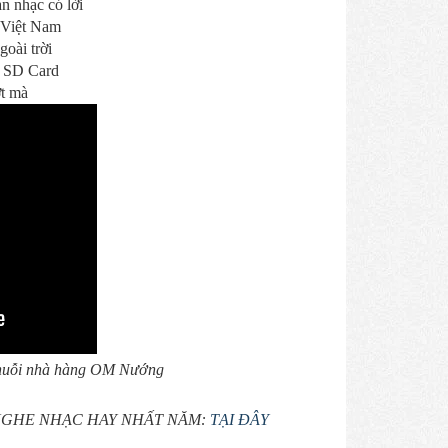
ản nhạc có lời
t Việt Nam
oài trời
, SD Card
ợt mà
 chuỗi nhà hàng OM Nướng
 NGHE NHẠC HAY NHẤT NĂM:
TẠI ĐÂY