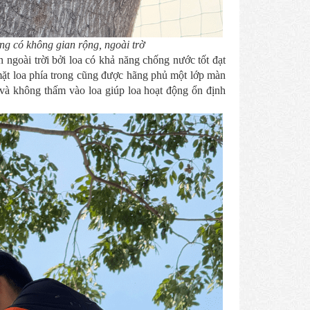
àng có không gian rộng, ngoài trờ
 ngoài trời bởi loa có khả năng chống nước tốt đạt
mặt loa phía trong cũng được hãng phủ một lớp màn
i và không thấm vào loa giúp loa hoạt động ổn định