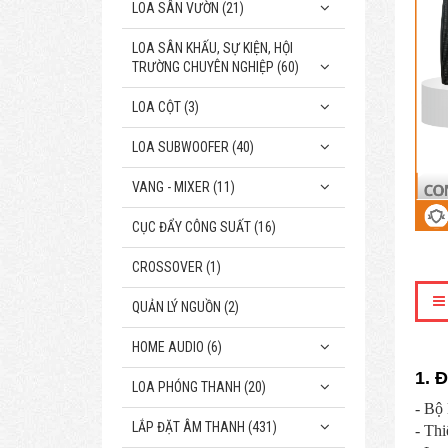
LOA SÂN VƯỜN (21)
LOA SÂN KHẤU, SỰ KIỆN, HỘI
TRƯỜNG CHUYÊN NGHIỆP (60)
LOA CỘT (3)
LOA SUBWOOFER (40)
VANG - MIXER (11)
CỤC ĐẨY CÔNG SUẤT (16)
CROSSOVER (1)
QUẢN LÝ NGUỒN (2)
HOME AUDIO (6)
1. 
LOA PHÓNG THANH (20)
- Bộ 
LẮP ĐẶT ÂM THANH (431)
- Thi