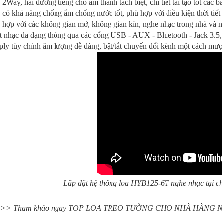
 2Way, hai đường tiếng cho âm thanh tách biệt, chi tiết tái tạo tốt các b
 có khả năng chống ẩm chống nước tốt, phù hợp với điều kiện thời tiế
 hợp với các không gian mở, không gian kín, nghe nhạc trong nhà và ng
át nhạc đa dạng thông qua các cổng USB - AUX - Bluetooth - Jack 3.5
ly tùy chỉnh âm lượng dễ dàng, bật/tắt chuyển đổi kênh một cách mư
Lắp đặt hệ thống loa HYB125-6T nghe nhạc tại
>> Tham khảo ngay TOP LOA TREO TƯỜNG CHO NHÀ HÀNG