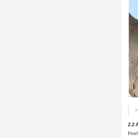
>
2.2 
Pear