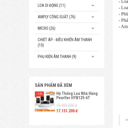
- Loa
LOA DI ĐỘNG (11)
- Loa
- Phù
AMPLY CÔNG SUẤT (76)
- Ph
- Amp
MICRO (26)
CHIẾT ÁP - ĐIỀU KHIỂN ÂM THANH
(10)
PHỤ KIỆN ÂM THANH (9)
SẢN PHẨM ĐÃ XEM
Hệ Thống Loa Nhà Hàng
- 12%
Pearller HYB125-6T
19.490.000 đ
17.151.200 đ
>