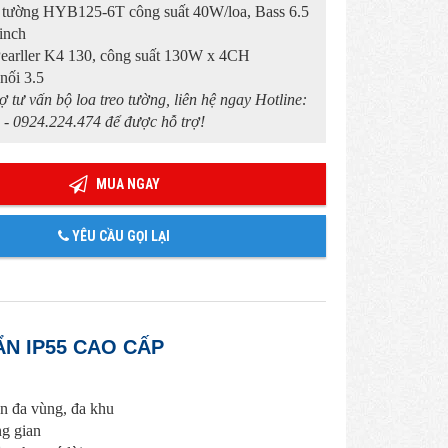
eo tường HYB125-6T công suất 40W/loa, Bass 6.5
 inch
Pearller K4 130, công suất 130W x 4CH
 nối 3.5
ợ tư vấn bộ loa treo tường, liên hệ ngay Hotline:
 - 0924.224.474 để được hỗ trợ!
MUA NGAY
YÊU CẦU GỌI LẠI
N IP55 CAO CẤP
an đa vùng, đa khu
ng gian