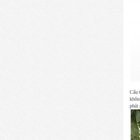
Cấu t
không
phải 