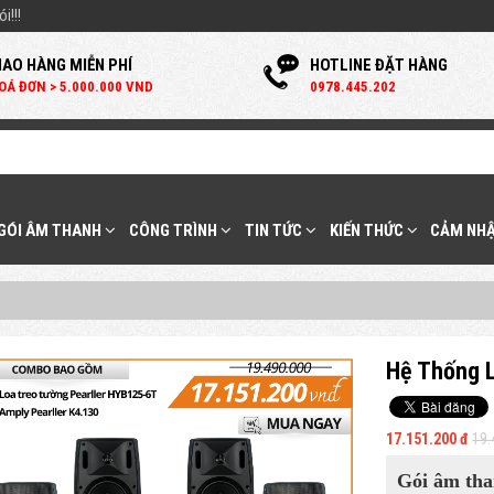
i!!!
IAO HÀNG MIỄN PHÍ
HOTLINE ĐẶT HÀNG
OÁ ĐƠN > 5.000.000 VND
0
978.445.202
 GÓI ÂM THANH
CÔNG TRÌNH
TIN TỨC
KIẾN THỨC
CẢM NHẬ
Hệ Thống L
17.151.200 đ
19.
Gói âm tha