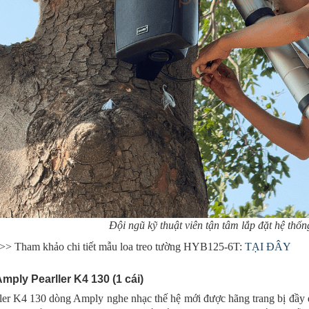
Đội ngũ kỹ thuật viên tận tâm lắp đặt hệ thố
>> Tham khảo chi tiết mẫu loa treo tường
HYB125-6T:
TẠI ĐÂY
Amply Pearller K4 130 (1 cái)
ller K4 130 dòng Amply nghe nhạc thế hệ mới được hãng trang bị đầy