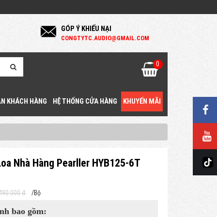
GÓP Ý KHIẾU NẠI
C
ONGTYTC.AUDIO@GMAIL.COM
0
N KHÁCH HÀNG
HỆ THỐNG CỬA HÀNG
KHUYẾN MÃI
oa Nhà Hàng Pearller HYB125-6T
490.000 đ
/Bộ
nh bao gồm: