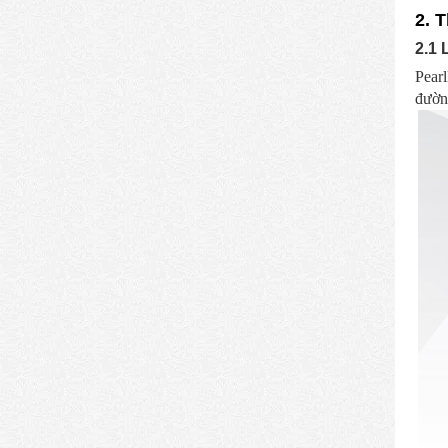
2. 
2.1 
Pearl
đường