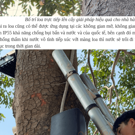
Bố trí loa trực tiếp lên cây giải pháp hiệu quả cho nhà h
 ra loa cũng có thể được ứng dụng tại các không gian mở, không gian
n IP55 khả năng chống bụi bẩn và nước và của quốc tế, bên cạnh đó 
hống thấm khi nước vô tình tiếp xúc với màng loa thì nước sẽ trôi đ
tục trong thời gian dài.