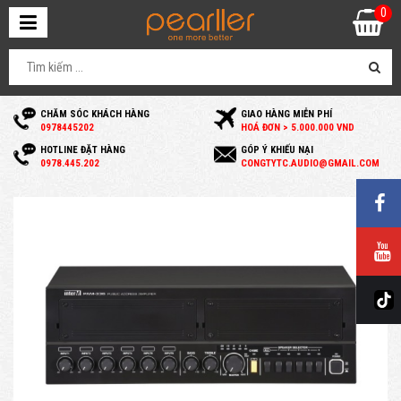
0
CHĂM SÓC KHÁCH HÀNG
GIAO HÀNG MIỄN PHÍ
0
978445202
HOÁ ĐƠN > 5.000.000 VND
HOTLINE ĐẶT HÀNG
GÓP Ý KHIẾU NẠI
0
978.445.202
C
ONGTYTC.AUDIO@GMAIL.COM