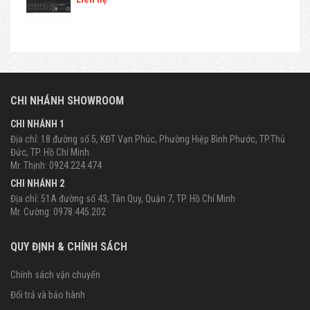
CHI NHÁNH SHOWROOM
CHI NHÁNH 1
Địa chỉ: 18 đường số 5, KĐT Vạn Phúc, Phường Hiệp Bình Phước, TP.Thủ
Đức, TP. Hồ Chí Minh.
Mr. Thịnh: 0924.224.474
CHI NHÁNH 2
Địa chỉ: 51A đường số 43, Tân Quy, Quận 7, TP. Hồ Chí Minh
Mr. Cường: 0978.445.202
QUY ĐỊNH & CHÍNH SÁCH
Chính sách vận chuyển
Đổi trả và bảo hành