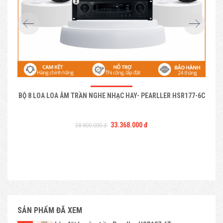
BỘ 8 LOA LOA ÂM TRẦN NGHE NHẠC HAY- PEARLLER HSR177-6C
33.368.000 đ
38.800.000 đ
SẢN PHẨM ĐÃ XEM