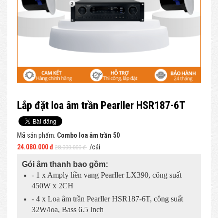
Lắp đặt loa âm trần Pearller HSR187-6T
Mã sản phẩm:
Combo loa âm trần 50
24.080.000 đ
/cái
28.000.000 đ
Gói âm thanh bao gồm:
- 1 x Amply liền vang Pearller LX390, công suất
450W x 2CH
- 4 x Loa âm trần Pearller HSR187-6T, công suất
32W/loa, Bass 6.5 Inch