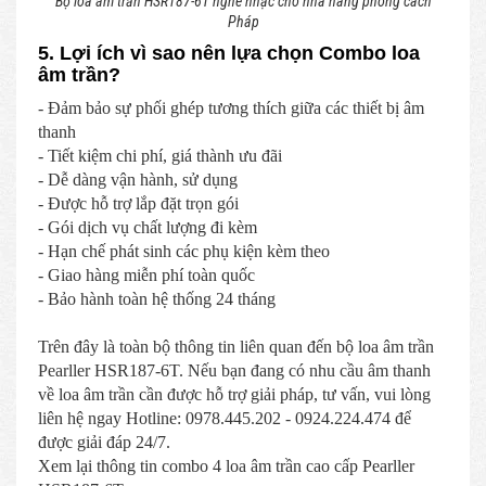
Bộ loa âm trần HSR187-6T nghe nhạc cho nhà hàng phong cách
Pháp
5. Lợi ích vì sao nên lựa chọn Combo loa
âm trần?
- Đảm bảo sự phối ghép tương thích giữa các thiết bị âm
thanh
- Tiết kiệm chi phí, giá thành ưu đãi
- Dễ dàng vận hành, sử dụng
- Được hỗ trợ lắp đặt trọn gói
- Gói dịch vụ chất lượng đi kèm
- Hạn chế phát sinh các phụ kiện kèm theo
- Giao hàng miễn phí toàn quốc
- Bảo hành toàn hệ thống 24 tháng
Trên đây là toàn bộ thông tin liên quan đến bộ loa âm trần
Pearller HSR187-6T. Nếu bạn đang có nhu cầu âm thanh
về loa âm trần cần được hỗ trợ giải pháp, tư vấn, vui lòng
liên hệ ngay Hotline: 0978.445.202 - 0924.224.474 để
được giải đáp 24/7.
Xem lại thông tin combo 4 loa âm trần cao cấp Pearller