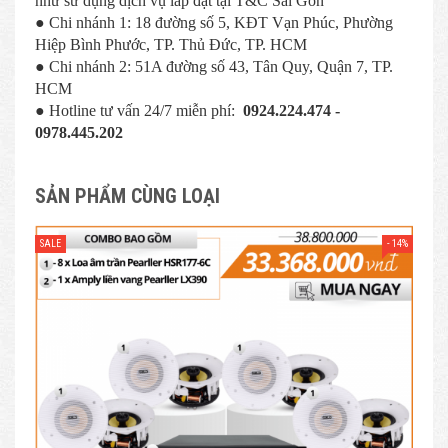
như sử dụng dịch vụ lắp đặt tại T&C Sài Gòn
● Chi nhánh 1: 18 đường số 5, KĐT Vạn Phúc, Phường
Hiệp Bình Phước, TP. Thủ Đức, TP. HCM
● Chi nhánh 2: 51A đường số 43, Tân Quy, Quận 7, TP.
HCM
● Hotline tư vấn 24/7 miễn phí:
0924.224.474 -
0978.445.202
SẢN PHẨM CÙNG LOẠI
- 14%
SALE
SAL