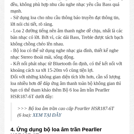
đều, không phù hợp nhu cầu nghe nhạc yêu cầu Bass quá
mạnh.
- Sử dụng loa cho nhu cầu thông báo truyền đạt thông tin,
lời nói chi tiết, rõ ràng.
- Loa 2 đường tiếng nên âm thanh nghe dễ chịu, nhất là các
bản nhạc có lời. Bởi vì, các dải Bass, Treble được tách bạch
không chồng chéo lên nhau.
- Bộ loa có thể sử dụng nghe nhạc gia đình, thiết kế nghe
nhạc Stereo thoải mái, sống động.
- Kết nối phát nhạc từ Bluetooth ổn định, có thể kết nối với
khoảng cách xa tới 15-20m vô cùng tiện lợi.
Đối với những không gian diện tích lớn hơn, cần số lượng
loa nhiều hơn để đáp ứng âm thanh toàn bộ không gian thì
bạn có thể tham khảo thêm Bộ 6 loa âm trần Pearller
HSR187-6T dưới đây:
>>> Bộ loa âm trần cao cấp Pearller HSR187-6T
(6 loa):
XEM TẠI ĐÂY
4. Ứng dụng bộ loa âm trần Pearller