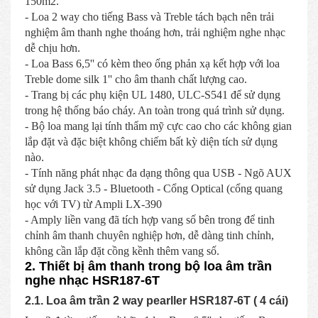
150m2.
- Loa 2 way cho tiếng Bass và Treble tách bạch nên trải
nghiệm âm thanh nghe thoáng hơn, trải nghiệm nghe nhạc
dễ chịu hơn.
- Loa Bass 6,5'' có kèm theo ống phản xạ kết hợp với loa
Treble dome silk 1'' cho âm thanh chất lượng cao.
- Trang bị các phụ kiện UL 1480, ULC-S541 để sử dụng
trong hệ thống báo cháy. An toàn trong quá trình sử dụng.
- Bộ loa mang lại tính thẩm mỹ cực cao cho các không gian
lắp đặt và đặc biệt không chiếm bất kỳ diện tích sử dụng
nào.
- Tính năng phát nhạc đa dạng thông qua USB - Ngõ AUX
sử dụng Jack 3.5 - Bluetooth - Cổng Optical (cổng quang
học với TV) từ Ampli LX-390
- Amply liền vang đã tích hợp vang số bên trong để tinh
chỉnh âm thanh chuyên nghiệp hơn, dễ dàng tinh chỉnh,
không cần lắp đặt cồng kềnh thêm vang số.
2. Thiết bị âm thanh trong bộ loa âm trần
nghe nhạc HSR187-6T
2.1. Loa âm trần 2 way pearller HSR187-6T ( 4 cái)