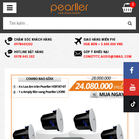
0
CHĂM SÓC KHÁCH HÀNG
GIAO HÀNG MIỄN PHÍ
0
978445202
HOÁ ĐƠN > 5.000.000 VND
HOTLINE ĐẶT HÀNG
GÓP Ý KHIẾU NẠI
0
978.445.202
C
ONGTYTC.AUDIO@GMAIL.COM