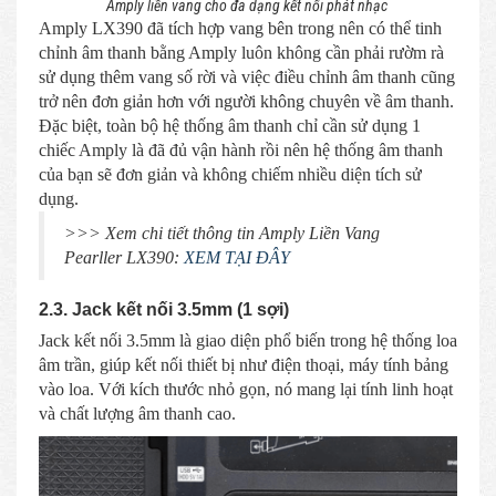
Amply liền vang cho đa dạng kết nối phát nhạc
Amply LX390 đã tích hợp vang bên trong nên có thể tinh
chỉnh âm thanh bằng Amply luôn không cần phải rườm rà
sử dụng thêm vang số rời và việc điều chỉnh âm thanh cũng
trở nên đơn giản hơn với người không chuyên về âm thanh.
Đặc biệt, toàn bộ hệ thống âm thanh chỉ cần sử dụng 1
chiếc Amply là đã đủ vận hành rồi nên hệ thống âm thanh
của bạn sẽ đơn giản và không chiếm nhiều diện tích sử
dụng.
>>> Xem chi tiết thông tin Amply Liền Vang
Pearller LX390:
XEM TẠI ĐÂY
2.3. Jack kết nối 3.5mm (1 sợi)
Jack kết nối 3.5mm là giao diện phổ biến trong hệ thống loa
âm trần, giúp kết nối thiết bị như điện thoại, máy tính bảng
vào loa. Với kích thước nhỏ gọn, nó mang lại tính linh hoạt
và chất lượng âm thanh cao.