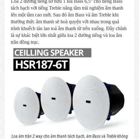
Loa 2 đường tiếng sở hữu 1 loa Bass 6,5'' cho tiếng Bass
tách bạch với tiếng Treble nâng tầm trải nghiệm âm thanh
lên một tầm cao mới. Sau đó âm Bass và âm Treble khi
thưởng thức âm thanh sẽ hoà quyện với nhau trong quá
trình khuếch tán lan toả âm thanh từ trên xuống. Đây chính
là sự khác biệt lớn nhất giữa loa 2 đường tiếng và loa âm
trần đồng trục.
Loa âm trần 2 way cho âm thanh tách bạch, âm Bass và Treble không