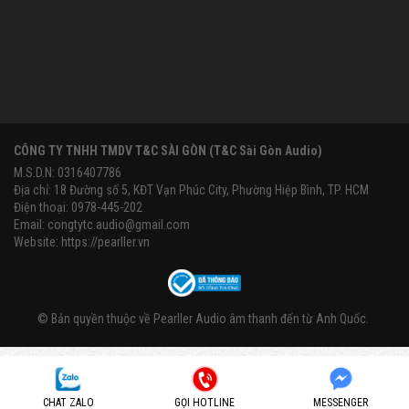
CÔNG TY TNHH TMDV T&C SÀI GÒN (T&C Sài Gòn Audio)
M.S.D.N: 0316407786
Địa chỉ: 18 Đường số 5, KĐT Vạn Phúc City, Phường Hiệp Bình, TP. HCM
Điện thoại: 0978-445-202
Email:
congtytc.audio@gmail.com
Website:
https://pearller.vn
© Bản quyền thuộc về
Pearller Audio âm thanh đến từ Anh Quốc
.
CHAT ZALO
GỌI HOTLINE
MESSENGER