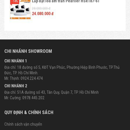
Lắp đặt loa âm trần Pearller HSR187-6T
- 14%
28.000.000 đ
24.080.000 đ
CHI NHÁNH SHOWROOM
CHI NHÁNH 1
Địa chỉ: 18 đường số 5, KĐT Vạn Phúc, Phường Hiệp Bình Phước, TP.Thủ
Đức, TP. Hồ Chí Minh.
Mr. Thịnh: 0924.224.474
CHI NHÁNH 2
Địa chỉ: 51A đường số 43, Tân Quy, Quận 7, TP. Hồ Chí Minh
Mr. Cường: 0978.445.202
QUY ĐỊNH & CHÍNH SÁCH
Chính sách vận chuyển