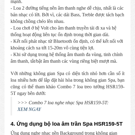
mạnh.
- Loa 2 đường tiếng nên âm thanh nghe dễ chịu, nhất là các
bản nhạc có lời. Bởi vì, các dải Bass, Treble được tách bạch
không chồng chéo lên nhau.
- Loa chơi ở hệ Volt cho âm thanh truyền tải đi xa và hệ
thống hoạt động liên tục ổn định trong thời gian dài.
- Kết nối phát nhạc từ Bluetooth ổn định, có thể kết nối với
khoảng cách xa tới 15-20m vô cùng tiện lợi.
- Khi sử dụng trong hệ thống âm thanh đa vùng, tinh chỉnh
âm thanh, tắt/bật âm thanh các vùng riêng biệt mượt mà.
Với những không gian Spa có diện tích nhỏ hơn cần số ít
loa nhiều hơn để lắp đặt hài hòa trong không gian Spa, bạn
cũng có thể tham khảo Combo 7 loa treo tường HSR159-
5T ngay bên dưới:
>>> Combo 7 loa nghe nhạc Spa HSR159-5T:
XEM NGAY
4. Ứng dụng bộ loa âm trần Spa HSR159-5T
Ứng dụng nghe nhạc nền Background trong không gian