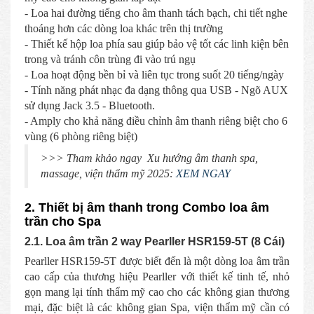
- Loa hai đường tiếng cho âm thanh tách bạch, chi tiết nghe
thoáng hơn các dòng loa khác trên thị trường
- Thiết kế hộp loa phía sau giúp bảo vệ tốt các linh kiện bên
trong và tránh côn trùng đi vào trú ngụ
- Loa hoạt động bền bỉ và liên tục trong suốt 20 tiếng/ngày
- Tính năng phát nhạc đa dạng thông qua USB - Ngõ AUX
sử dụng Jack 3.5 - Bluetooth.
- Amply cho khả năng điều chỉnh âm thanh riêng biệt cho 6
vùng (6 phòng riêng biệt)
>>> Tham khảo ngay Xu hướng âm thanh spa,
massage, viện thẩm mỹ 2025:
XEM NGAY
2. Thiết bị âm thanh trong Combo loa âm
trần cho Spa
2.1. Loa âm trần 2 way Pearller HSR159-5T (8 Cái)
Pearller HSR159-5T được biết đến là một dòng loa âm trần
cao cấp của thương hiệu Pearller với thiết kế tinh tế, nhỏ
gọn mang lại tính thẩm mỹ cao cho các không gian thương
mại, đặc biệt là các không gian Spa, viện thẩm mỹ cần có