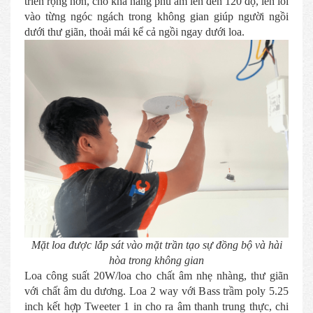
triển rộng hơn, cho khả năng phủ âm lên đến 120 độ, len lỏi
vào từng ngóc ngách trong không gian giúp người ngồi
dưới thư giãn, thoải mái kể cả ngồi ngay dưới loa.
Mặt loa được lắp sát vào mặt trần tạo sự đồng bộ và hài
hòa trong không gian
Loa công suất 20W/loa cho chất âm nhẹ nhàng, thư giãn
với chất âm du dương. Loa 2 way với Bass trầm poly 5.25
inch kết hợp Tweeter 1 in cho ra âm thanh trung thực, chi