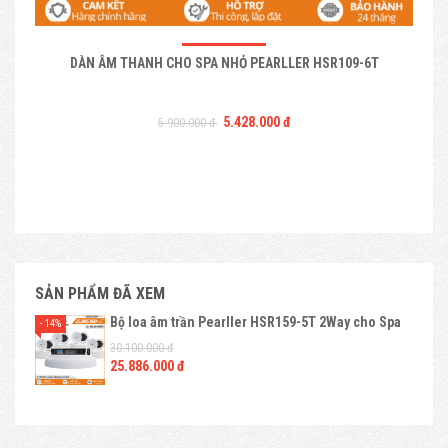
DÀN ÂM THANH CHO SPA NHỎ PEARLLER HSR109-6T
5.428.000 đ
5.900.000 đ
SẢN PHẨM ĐÃ XEM
Bộ loa âm trần Pearller HSR159-5T 2Way cho Spa
- 14%
30.100.000 đ
25.886.000 đ