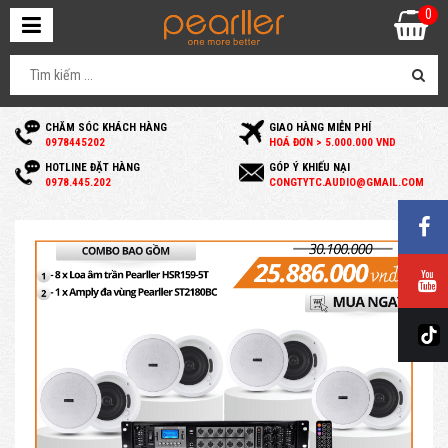
0
CHĂM SÓC KHÁCH HÀNG
GIAO HÀNG MIỄN PHÍ
0
978445202
HOÁ ĐƠN > 5.000.000 VND
HOTLINE ĐẶT HÀNG
GÓP Ý KHIẾU NẠI
0
978.445.202
C
ONGTYTC.AUDIO@GMAIL.COM