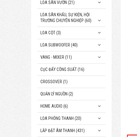
LOA SÂN VƯỜN (21)
LOA SÂN KHẤU, SỰ KIỆN, HỘI
TRƯỜNG CHUYÊN NGHIỆP (60)
LOA CỘT (3)
LOA SUBWOOFER (40)
VANG - MIXER (11)
CỤC ĐẨY CÔNG SUẤT (16)
CROSSOVER (1)
QUẢN LÝ NGUỒN (2)
HOME AUDIO (6)
LOA PHÓNG THANH (20)
LẮP ĐẶT ÂM THANH (431)