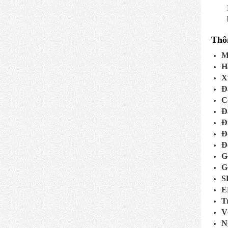
Thô
M
H
X
Đ
C
Đ
Đ
Đ
Đ
G
G
S
E
T
V
N