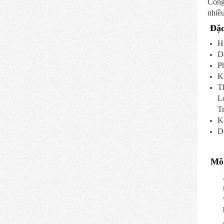
Công 
nhiều
Đặc
Hi
D
P
K
T
L
Tr
K
Dò
Mô