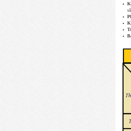
K
sâ
P
K
T
B