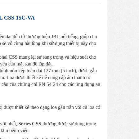
 CSS 15C-VA
n đại đến từ thương hiệu JBL nổi tiếng, giúp cho
 sẽ vô cùng hài lòng khi sử dụng thiết bị này cho
ional CSS mang lại sự sang trọng và hiệu suất cho
êu cầu mặt sau để lắp đặt.
 hình nón kép toàn dải 127 mm (5 inch), được gắn
èm. Loa được thiết kế để cung cấp âm thanh rõ
u cầu của chứng chỉ EN 54-24 cho các ứng dụng an
bị được thiết kế theo dạng loa gắn trần với củ loa có
vời nhất,
Series CSS
thường được sử dụng trong
c khu bệnh viện