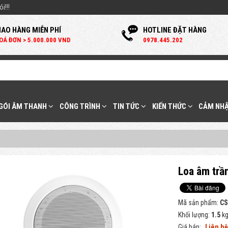
i!!!
IAO HÀNG MIỄN PHÍ
HOTLINE ĐẶT HÀNG
OÁ ĐƠN > 5.000.000 VND
0
978.445.202
 GÓI ÂM THANH
CÔNG TRÌNH
TIN TỨC
KIẾN THỨC
CẢM NHẬ
Loa âm tr
Mã sản phẩm:
CS
Khối lượng:
1.5
k
Giá bán:
Liên h