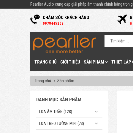
Pearller Audio cung cấp giải pháp âm thanh chính hãng trọn gó
CHĂM SÓC KHÁCH HÀNG
G
0
978445202
H
TRANG CHỦ
GIỚI THIỆU
SẢN PHẨM
THIẾT LẬP
Trang chủ
Sản phẩm
DANH MỤC SẢN PHẨM
LOA ÂM TRẦN (128)
LOA TREO TƯỜNG MINI (73)