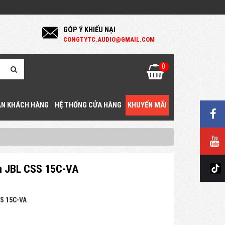
GÓP Ý KHIẾU NẠI
C
ONGTYTC.AUDIO@GMAIL.COM
0
N KHÁCH HÀNG
HỆ THỐNG CỬA HÀNG
KHUYẾN MÃI
ần JBL CSS 15C-VA
S 15C-VA
g
ệ