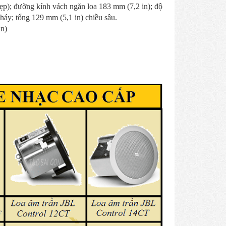
p); đường kính vách ngăn loa 183 mm (7,2 in); độ
háy; tổng 129 mm (5,1 in) chiều sâu.
in)