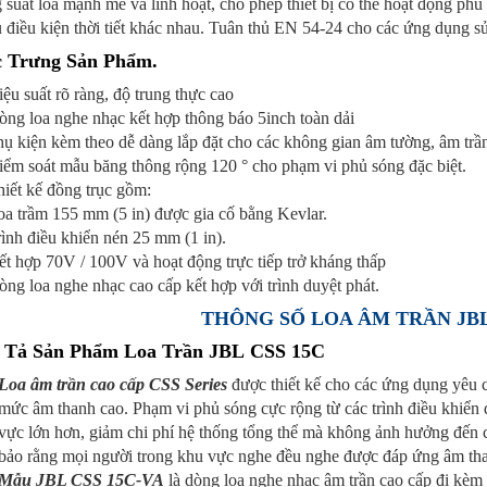
suất loa mạnh mẽ và linh hoạt, cho phép thiết bị có thể hoạt động ph
 điều kiện thời tiết khác nhau. Tuân thủ EN 54-24 cho các ứng dụng s
 Trưng Sản Phẩm.
ệu suất rõ ràng, độ trung thực cao
òng loa nghe nhạc kết hợp thông báo 5inch toàn dải
hụ kiện kèm theo dễ dàng lắp đặt cho các không gian âm tường, âm trầ
iểm soát mẫu băng thông rộng 120 ° cho phạm vi phủ sóng đặc biệt.
hiết kế đồng trục gồm:
oa trầm 155 mm (5 in) được gia cố bằng Kevlar.
ình điều khiển nén 25 mm (1 in).
ết hợp 70V / 100V và hoạt động trực tiếp trở kháng thấp
ng loa nghe nhạc cao cấp kết hợp với trình duyệt phát.
THÔNG SỐ LOA ÂM TRẦN JBL
 Tả Sản Phẩm Loa Trần JBL CSS 15C
Loa âm trần cao cấp CSS Series
được thiết kế cho các ứng dụng yêu c
mức âm thanh cao. Phạm vi phủ sóng cực rộng từ các trình điều khiển 
vực lớn hơn, giảm chi phí hệ thống tổng thể mà không ảnh hưởng đến 
bảo rằng mọi người trong khu vực nghe đều nghe được đáp ứng âm tha
Mẫu JBL CSS 15C-VA
là dòng loa nghe nhạc âm trần cao cấp đi kèm