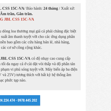
L CSS 15C-VA
/ Bảo hành:
24 tháng
/ Xuất xứ:
:
Âm trần, Gắn trần.
 JBL CSS 15C-VA
u dòng loa thương mại giá cả phải chăng đặc biệt
 suất âm thanh tuyệt vời cho các ứng dụng phân
 nền bao gồm các cửa hàng bán lẻ, nhà hàng,
 các cơ sở công cộng khác.
n JBL CSS 15C-VA
có độ nhạy cao cung cấp
tối đa ngay cả ở cài đặt vòi thấp và độ phân tán
phạm vi phủ sóng tuyệt vời. Máy biến áp ba điện
 và 25V) tương thích với bất kỳ hệ thống âm
ạc phức tạp nào.
24.224.474 - 0978.445.202