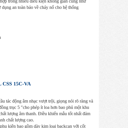
ù hợp trong nhiều điều kiện không gian cũng như
ử dụng an toàn bảo về cháy nổ cho hệ thống
n
 CSS 15C-VA
ầu tác động âm nhạc vượt trội, giọng nói rõ ràng và
đồng trục 5 "cho phép ít loa hơn bao phủ một khu
chất lượng âm thanh. Điều khiển mẫu tốt nhất đảm
nh chất lượng cao.
 phụ kiện bao gồm dày kim loại backcan với cốt