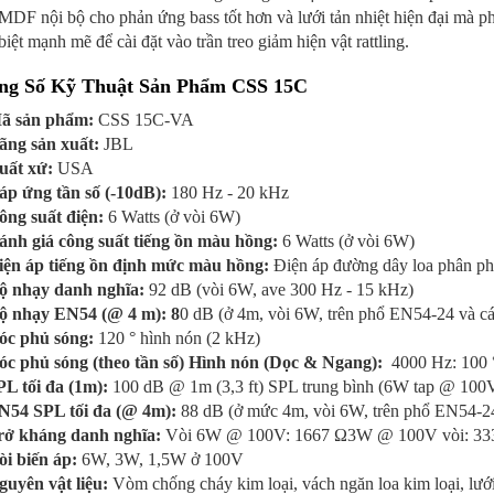
MDF nội bộ cho phản ứng bass tốt hơn và lưới tản nhiệt hiện đại mà ph
biệt mạnh mẽ để cài đặt vào trần treo giảm hiện vật rattling.
ng Số Kỹ Thuật Sản Phẩm CSS 15C
ã sản phẩm:
CSS 15C-VA
ãng sản xuất:
JBL
uất xứ:
USA
áp ứng tần số (-10dB):
180 Hz - 20 kHz
ông suất điện:
6 Watts (ở vòi 6W)
ánh giá công suất tiếng ồn màu hồng:
6 Watts (ở vòi 6W)
iện áp tiếng ồn định mức màu hồng:
Điện áp đường dây loa phân p
ộ nhạy danh nghĩa:
92 dB (vòi 6W, ave 300 Hz - 15 kHz)
ộ nhạy EN54 (@ 4 m): 8
0 dB (ở 4m, vòi 6W, trên phổ EN54-24 và cá
óc phủ sóng:
120 ° hình nón (2 kHz)
óc phủ sóng (theo tần số) Hình nón (Dọc & Ngang):
4000 Hz: 100 °
PL tối đa (1m):
100 dB @ 1m (3,3 ft) SPL trung bình (6W tap @ 100
N54 SPL tối đa (@ 4m):
88 dB (ở mức 4m, vòi 6W, trên phổ EN54-24 
rở kháng danh nghĩa:
Vòi 6W @ 100V: 1667 Ω3W @ 100V vòi: 33
òi biến áp:
6W, 3W, 1,5W ở 100V
guyên vật liệu:
Vòm chống cháy kim loại, vách ngăn loa kim loại, lưới 