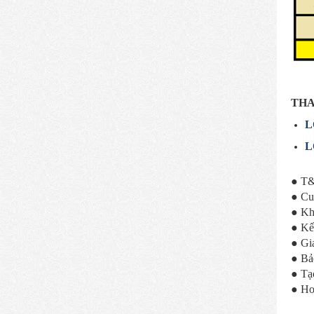
THA
L
L
● T&C
● Cun
● Khả
● Kết
● Gi
● Bả
● Tạ
● Ho