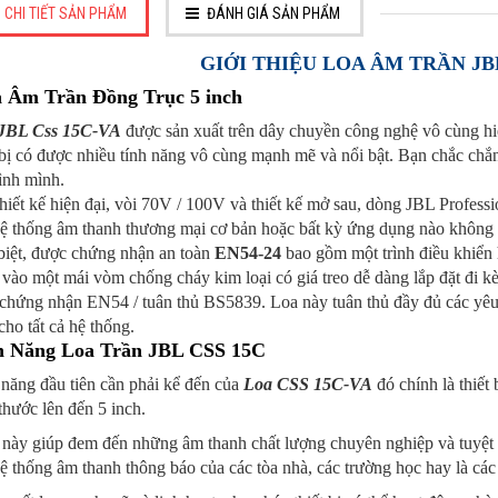
CHI TIẾT SẢN PHẨM
ĐÁNH GIÁ SẢN PHẨM
GIỚI THIỆU LOA ÂM TRẦN JBL
 Âm Trần Đồng Trục 5 inch
JBL Css 15C-VA
được sản xuất trên dây chuyền công nghệ vô cùng hiệ
 bị có được nhiều tính năng vô cùng mạnh mẽ và nổi bật. Bạn chắc chắn
ình mình.
hiết kế hiện đại, vòi 70V / 100V và thiết kế mở sau, dòng JBL Profess
ệ thống âm thanh thương mại cơ bản hoặc bất kỳ ứng dụng nào không y
biệt, được chứng nhận an toàn
EN54-24
bao gồm một trình điều khiển
vào một mái vòm chống cháy kim loại có giá treo dễ dàng lắp đặt đi k
 chứng nhận EN54 / tuân thủ BS5839. Loa này tuân thủ đầy đủ các yê
cho tất cả hệ thống.
h Năng Loa Trần JBL CSS 15C
năng đầu tiên cần phải kể đến của
Loa CSS 15C-VA
đó chính là thiết 
thước lên đến 5 inch.
 này giúp đem đến những âm thanh chất lượng chuyên nghiệp và tuyệt 
ệ thống âm thanh thông báo của các tòa nhà, các trường học hay là cá