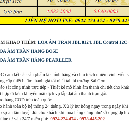
M KHẢO THÊM:
LOA ÂM TRẦN JBL 8124
,
JBL Control 12C
OA ÂM TRẦN HÃNG BOSE
OA ÂM TRẦN HÃNG PEARLLER
 cam kết các sản phẩm là chính hãng và chịu trách nhiệm vĩnh viễ
g cấp thiết bị âm thanh giá tốt nhất tại thị trường Sài Gòn.
o sát công trình trực tiếp - Thiết kế mô hình âm thanh chi tiết cho kh
 hợp đi kèm khuyến mãi dịch vụ lắp đặt âm thanh trọn gói.
ao hàng COD trên toàn quốc.
o hành toàn bộ hệ thống 24 tháng. Xử lý hư hỏng ngay trong ngày khi
o sự an tâm tuyệt đối cho khách khi mua hàng cũng như sử dụng dịch
tline tư vấn 24/7 miễn phí:
0924.224.474 - 0978.445.202