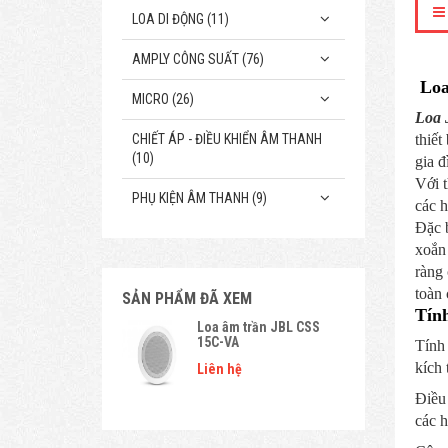
LOA DI ĐỘNG (11)
AMPLY CÔNG SUẤT (76)
Loa
MICRO (26)
Loa 
CHIẾT ÁP - ĐIỀU KHIỂN ÂM THANH
thiết
(10)
gia đ
Với t
PHỤ KIỆN ÂM THANH (9)
các h
Đặc 
xoắn 
ràng
toàn 
SẢN PHẨM ĐÃ XEM
Tín
Loa âm trần JBL CSS
15C-VA
Tính 
kích 
Liên hệ
Điều
các h