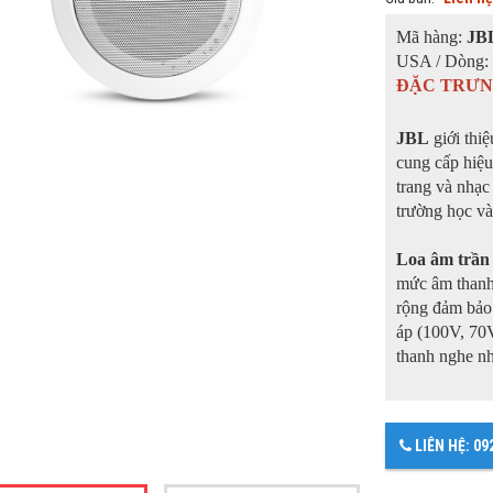
Mã hàng:
JB
USA / Dòng
ĐẶC TRƯNG
JBL
giới thiệ
cung cấp hiệu
trang và nhạc
trường học và
Loa âm trầ
mức âm thanh 
rộng đảm bảo 
áp (100V, 70V
thanh nghe nh
LIÊN HỆ: 09