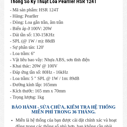
Thông Số Kỹ Thuật Loa Pearller HSR 124T
- Mã sản phẩm: HSR 124T
- Hãng: Pearller
- Dòng: Loa gắn trần, âm trần
- Biến áp ở 100V: 20W
- Dải tần số: 130-15KHz
- SPL (@ 1W / m): 88dB
- Sự phân tán: 120'
- Loa trầm: 6''
- Vật liêu bao vây: Nhựa ABS, sơn tĩnh điện
- Khai thác: 20W @ 100V
- Đáp ứng tần số: 80Hz - 16kHz
- Loa trầm: 5 " SPL @ 1W / 1m: 89dB
- Đường kính lắp: 165mm
- Kích thước: 165 mm x 70mm
- Trọng lượng: 1kg
BẢO HÀNH - SỬA CHỮA, KIỂM TRA HỆ THỐNG
MIỄN PHÍ TRONG 36 THÁNG.
Miễn là hệ thống của bạn được cài đặt chính xác và hoạt
động trong các thông số phù hợp, bạn không cần phải