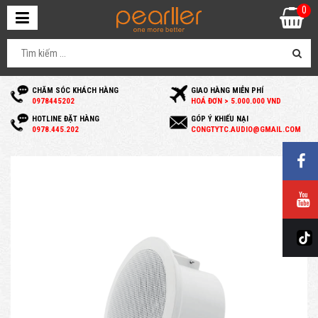
0
CHĂM SÓC KHÁCH HÀNG
GIAO HÀNG MIỄN PHÍ
0
978445202
HOÁ ĐƠN > 5.000.000 VND
HOTLINE ĐẶT HÀNG
GÓP Ý KHIẾU NẠI
0
978.445.202
C
ONGTYTC.AUDIO@GMAIL.COM