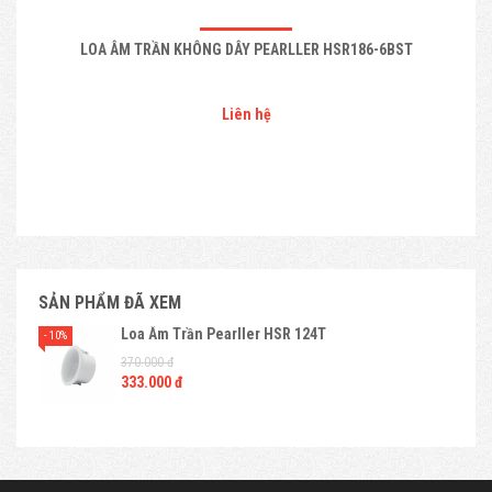
LOA ÂM TRẦN KHÔNG DÂY PEARLLER HSR186-6BST
Liên hệ
SẢN PHẨM ĐÃ XEM
Loa Âm Trần Pearller HSR 124T
- 10%
370.000 đ
333.000 đ