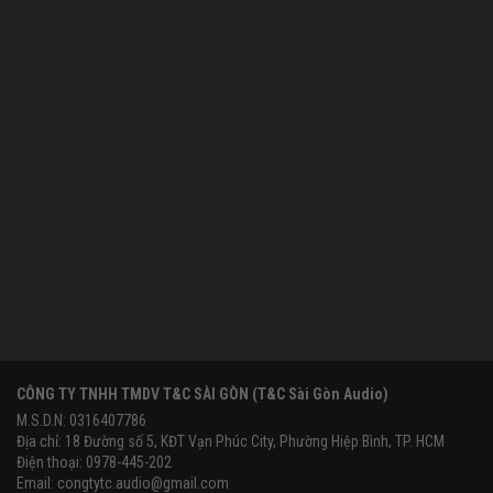
CÔNG TY TNHH TMDV T&C SÀI GÒN (T&C Sài Gòn Audio)
M.S.D.N: 0316407786
Địa chỉ: 18 Đường số 5, KĐT Vạn Phúc City, Phường Hiệp Bình, TP. HCM
Điện thoại: 0978-445-202
Email:
congtytc.audio@gmail.com