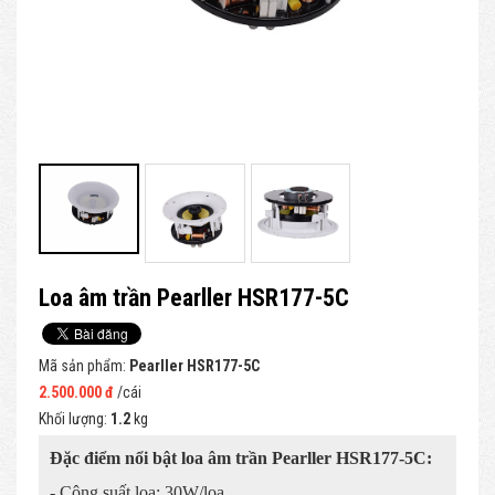
Loa âm trần Pearller HSR177-5C
Mã sản phẩm:
Pearller HSR177-5C
2.500.000 đ
/cái
Khối lượng:
1.2
kg
Đặc điểm nổi bật loa âm trần Pearller HSR177-5C:
- Công suất loa: 30W/loa