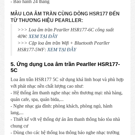
- Bảo hành 24 tháng
MẪU LOA ÂM TRẦN CÙNG DÒNG HSR177 ĐẾN
TỪ THƯƠNG HIỆU PEARLLER:
>>> Loa âm trần Pearller HSR177-6C công suất
40W:
XEM TẠI ĐÂY
>>> Cặp loa âm trần Wifi + Bluetooth Pearller
HSR177-5WF:
XEM TẠI ĐÂY
5. Ứng dụng Loa âm trần Pearller HSR177-
5C
Loa âm trần HSR177 5C sử dụng khá linh hoạt và phù hợp
với phát nhạc nền chất lượng cao như:
- Hệ thống âm thanh nghe nhạc nền thương mại: nhà hàng,
quán cafe, spa, quán bida,...
- Nghe nhạc gia đình: phòng khách, phòng ngủ, hành
lang,...
- Thiết kế với vệ thống dự án âm thanh thông báo tòa nhà
chung cư
- Dùng cho các hệ thống loa thông báo nghe nhạc trường