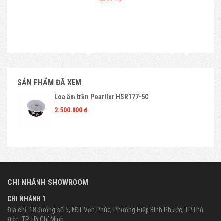
SẢN PHẨM ĐÃ XEM
Loa âm trần Pearller HSR177-5C
2.500.000 đ
CHI NHÁNH SHOWROOM
CHI NHÁNH 1
Địa chỉ: 18 đường số 5, KĐT Vạn Phúc, Phường Hiệp Bình Phước, TP.Thủ
Đức, TP. Hồ Chí Minh.