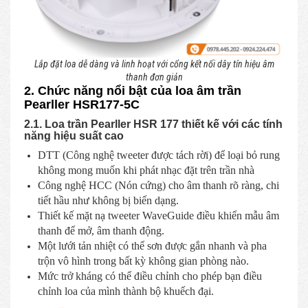
Lắp đặt loa dễ dàng và linh hoạt với cổng kết nối dây tín hiệu âm
thanh đơn giản
2. Chức năng nổi bật của loa âm trần
Pearller HSR177-5C
2.1. Loa trần Pearller HSR 177 thiết kế với các tính
năng hiệu suất cao
DTT (Công nghệ tweeter được tách rời) để loại bỏ rung
không mong muốn khi phát nhạc đặt trên trần nhà
Công nghệ HCC (Nón cứng) cho âm thanh rõ ràng, chi
tiết hầu như không bị biến dạng.
Thiết kế mặt nạ tweeter WaveGuide điều khiển mẫu âm
thanh để mở, âm thanh động.
Một lưới tản nhiệt có thể sơn được gắn nhanh và pha
trộn vô hình trong bất kỳ không gian phòng nào.
Mức trở kháng có thể điều chỉnh cho phép bạn điều
chỉnh loa của mình thành bộ khuếch đại.