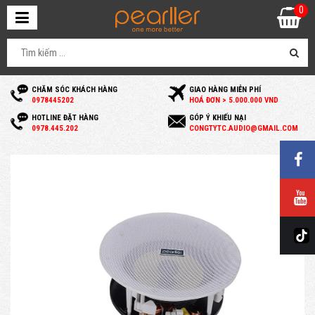
0
CHĂM SÓC KHÁCH HÀNG
GIAO HÀNG MIỄN PHÍ
0
978445202
HOÁ ĐƠN > 5.000.000 VND
HOTLINE ĐẶT HÀNG
GÓP Ý KHIẾU NẠI
0
978.445.202
C
ONGTYTC.AUDIO@GMAIL.COM