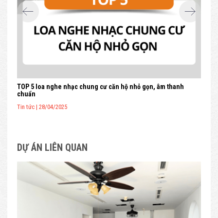
TOP Loa phòng khách nghe nhạc hay trong năm nay
TOP
Tin tức | 06/03/2025
Tin 
DỰ ÁN LIÊN QUAN