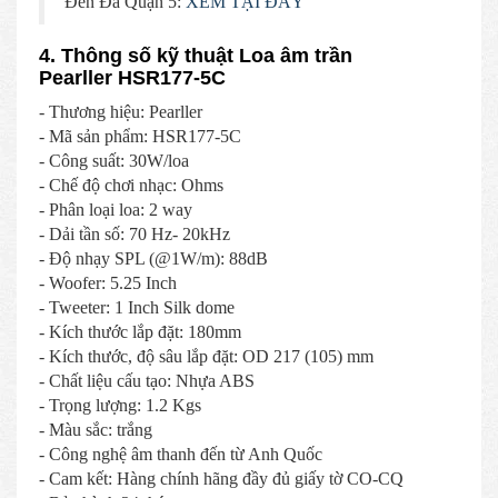
Đen Đá Quận 5:
XEM TẠI ĐÂY
4. Thông số kỹ thuật Loa âm trần
Pearller HSR177-5C
- Thương hiệu: Pearller
- Mã sản phẩm: HSR177-5C
- Công suất: 30W/loa
- Chế độ chơi nhạc: Ohms
- Phân loại loa: 2 way
- Dải tần số: 70 Hz- 20kHz
- Độ nhạy SPL (@1W/m): 88dB
- Woofer: 5.25 Inch
- Tweeter: 1 Inch Silk dome
- Kích thước lắp đặt: 180mm
- Kích thước, độ sâu lắp đặt: OD 217 (105) mm
- Chất liệu cấu tạo: Nhựa ABS
- Trọng lượng: 1.2 Kgs
- Màu sắc: trắng
- Công nghệ âm thanh đến từ Anh Quốc
- Cam kết: Hàng chính hãng đầy đủ giấy tờ CO-CQ