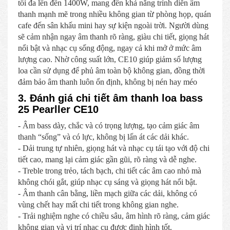
tối đa lên đến 1400W, mang đến khả năng trình diễn âm
thanh mạnh mẽ trong nhiều không gian từ phòng họp, quán
cafe đến sân khấu mini hay sự kiện ngoài trời. Người dùng
sẽ cảm nhận ngay âm thanh rõ ràng, giàu chi tiết, giọng hát
nổi bật và nhạc cụ sống động, ngay cả khi mở ở mức âm
lượng cao. Nhờ công suất lớn, CE10 giúp giảm số lượng
loa cần sử dụng để phủ âm toàn bộ không gian, đồng thời
đảm bảo âm thanh luôn ổn định, không bị nén hay méo
3. Đánh giá chi tiết âm thanh loa bass
25 Pearller CE10
- Âm bass dày, chắc và có trọng lượng, tạo cảm giác âm
thanh “sống” và có lực, không bị lấn át các dải khác.
- Dải trung tự nhiên, giọng hát và nhạc cụ tái tạo với độ chi
tiết cao, mang lại cảm giác gần gũi, rõ ràng và dễ nghe.
- Treble trong trẻo, tách bạch, chi tiết các âm cao nhỏ mà
không chói gắt, giúp nhạc cụ sáng và giọng hát nổi bật.
- Âm thanh cân bằng, liền mạch giữa các dải, không có
vùng chết hay mất chi tiết trong không gian nghe.
- Trải nghiệm nghe có chiều sâu, âm hình rõ ràng, cảm giác
không gian và vị trí nhạc cụ được định hình tốt.