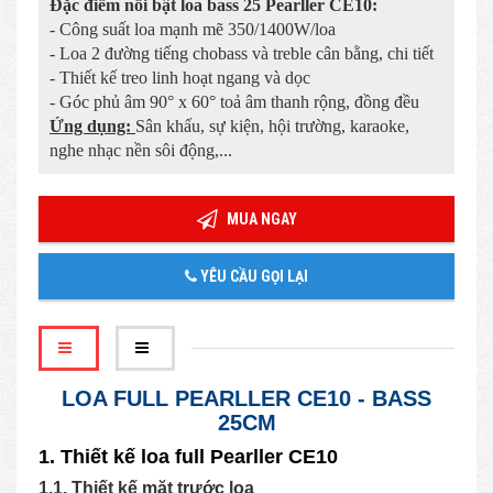
Đặc điểm nổi bật loa bass 25 Pearller CE10:
- Công suất loa mạnh mẽ 350/1400W/loa
- Loa 2 đường tiếng chobass và treble cân bằng, chi tiết
- Thiết kế treo linh hoạt ngang và dọc
- Góc phủ âm 90° x 60° toả âm thanh rộng, đồng đều
Ứng dụng:
Sân khấu, sự kiện, hội trường, karaoke,
nghe nhạc nền sôi động,...
MUA NGAY
YÊU CẦU GỌI LẠI
LOA FULL PEARLLER CE10 - BASS
25CM
1. Thiết kế loa full Pearller CE10
1.1. Thiết kế mặt trước loa