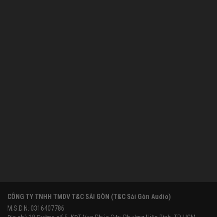
CÔNG TY TNHH TMDV T&C SÀI GÒN (T&C Sài Gòn Audio)
M.S.D.N: 0316407786