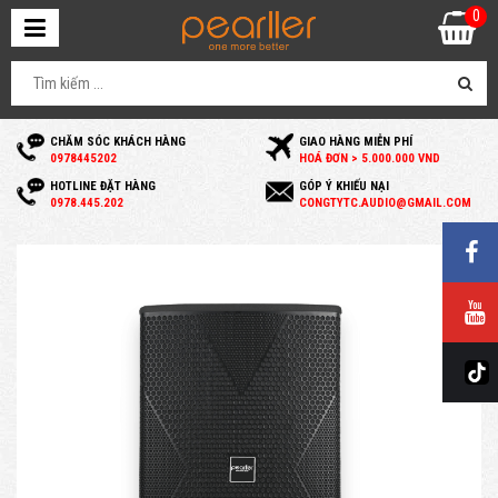
0
CHĂM SÓC KHÁCH HÀNG
GIAO HÀNG MIỄN PHÍ
0
978445202
HOÁ ĐƠN > 5.000.000 VND
HOTLINE ĐẶT HÀNG
GÓP Ý KHIẾU NẠI
0
978.445.202
C
ONGTYTC.AUDIO@GMAIL.COM