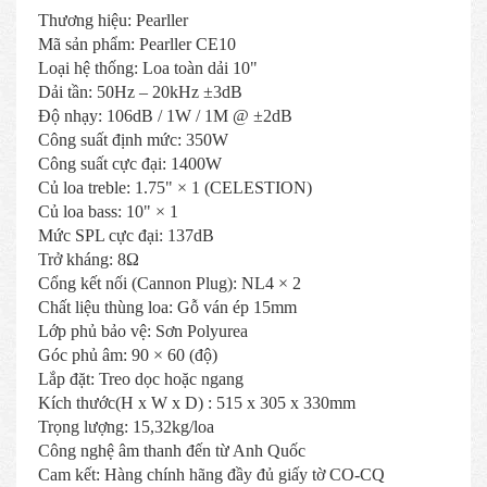
Thương hiệu: Pearller
Mã sản phẩm: Pearller CE10
Loại hệ thống: Loa toàn dải 10"
Dải tần: 50Hz – 20kHz ±3dB
Độ nhạy: 106dB / 1W / 1M @ ±2dB
Công suất định mức: 350W
Công suất cực đại: 1400W
Củ loa treble: 1.75" × 1 (CELESTION)
Củ loa bass: 10" × 1
Mức SPL cực đại: 137dB
Trở kháng: 8Ω
Cổng kết nối (Cannon Plug): NL4 × 2
Chất liệu thùng loa: Gỗ ván ép 15mm
Lớp phủ bảo vệ: Sơn Polyurea
Góc phủ âm: 90 × 60 (độ)
Lắp đặt: Treo dọc hoặc ngang
Kích thước(H x W x D) : 515 x 305 x 330mm
Trọng lượng: 15,32kg/loa
Công nghệ âm thanh đến từ Anh Quốc
Cam kết: Hàng chính hãng đầy đủ giấy tờ CO-CQ