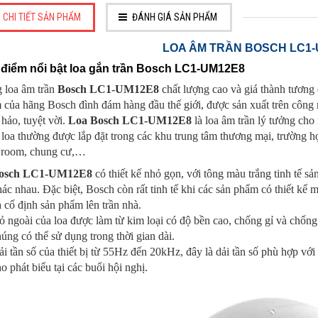
CHI TIẾT SẢN PHẨM
ĐÁNH GIÁ SẢN PHẨM
LOA ÂM TRẦN BOSCH LC1
điểm nổi bật loa gắn trần Bosch LC1-UM12E8
 loa âm trần
Bosch LC1-UM12E8
chất lượng cao và giá thành tương 
của hãng Bosch đình đám hàng đầu thế giới, được sản xuất trên công ng
hảo, tuyệt vời.
Loa Bosch LC1-UM12E8
là loa âm trần lý tưởng cho
 loa thường được lắp đặt trong các khu trung tâm thương mại, trường h
room, chung cư,…
osch LC1-UM12E8
có thiết kế nhỏ gọn, với tông màu trắng tinh tế s
ác nhau. Đặc biệt, Bosch còn rất tinh tế khi các sản phẩm có thiết kế 
 cố định sản phẩm lên trần nhà.
 ngoài của loa được làm từ kim loại có độ bền cao, chống gỉ và chống
úng có thể sử dụng trong thời gian dài.
i tần số của thiết bị từ 55Hz đến 20kHz, đây là dải tần số phù hợp với
o phát biểu tại các buổi hội nghị.