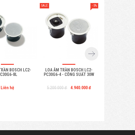
- 5%
SALE
TRẦN BOSCH LC2-
LOA ÂM TRẦN BOSCH LC2-
LOA ÂM TRẦN B
C30G6-8L
PC30G6-4 - CÔNG SUẤT 30W
WM06E8 - LOA 
Liên hệ
5.200.000 đ
4.940.000 đ
500.00