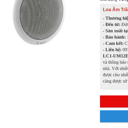
Loa Âm Tr
- Thương hi
- Đến từ:
Đứ
-
Sản xuất tạ
- Bảo hành:
1
- Cam kết:
C
- Liên hệ:
097
LC1-UM12E
và thông báo 
nhà. Với nhiề
được cho nhi
càng được sử 