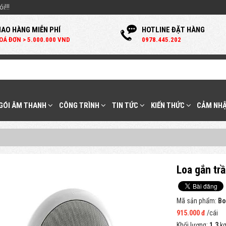
i!!!
IAO HÀNG MIỄN PHÍ
HOTLINE ĐẶT HÀNG
OÁ ĐƠN > 5.000.000 VND
0
978.445.202
 GÓI ÂM THANH
CÔNG TRÌNH
TIN TỨC
KIẾN THỨC
CẢM NHẬ
Loa gắn t
Mã sản phẩm:
Bo
915.000 đ
/cái
Khối lượng:
1.3
k