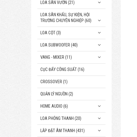
LOA SÂN VƯỜN (21)
LOA SÂN KHẤU, SỰ KIỆN, HỘI
TRƯỜNG CHUYÊN NGHIỆP (60)
LOA CỘT (3)
LOA SUBWOOFER (40)
VANG - MIXER (11)
CỤC ĐẨY CÔNG SUẤT (16)
CROSSOVER (1)
QUẢN LÝ NGUỒN (2)
HOME AUDIO (6)
LOA PHÓNG THANH (20)
LẮP ĐẶT ÂM THANH (431)