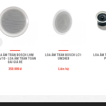
OA ÂM TRẦN BOSCH LHM
LOA ÂM TRẦN BOSCH LC1-
LOA ÂM 
6/10 - LOA ÂM TRẦN TOÀN
UM24E8
P
DẢI GIÁ RẺ
350.000 đ
Liên hệ