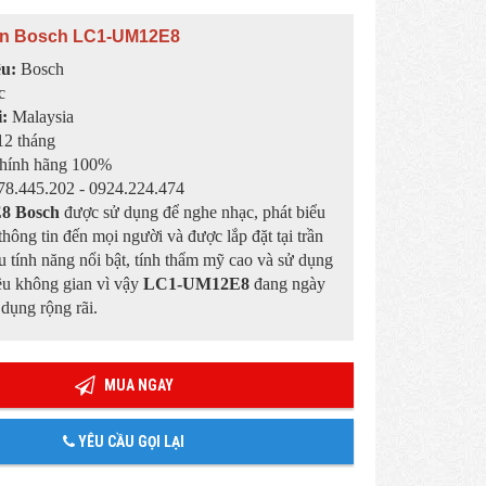
ần Bosch LC1-UM12E8
ệu:
Bosch
c
i:
Malaysia
2 tháng
hính hãng 100%
8.445.202 - 0924.224.474
8 Bosch
được sử dụng để nghe nhạc, phát biểu
thông tin đến mọi người và được lắp đặt tại trần
u tính năng nổi bật, tính thẩm mỹ cao và sử dụng
ều không gian vì vậy
LC1-UM12E8
đang ngày
dụng rộng rãi.
MUA NGAY
YÊU CẦU GỌI LẠI