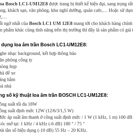
oa Bosch LC1-UM12E8
được trang bị thiết kế hiện đại, sang trọng 
ng, khách sạn, văn phòng, khu nghỉ dưỡng, quán cafe,… Hoặc sử dụng
ư,…
ất ngờ nhất của
Bosch LC1 UM 12E8
mang tới cho khách hàng chính 
n phẩm khác cùng tính năng trên thị trường thì đây là sản phẩm có giá t
 dụng loa âm trần Bosch LC1-UM12E8:
ghe nhạc background, kết hợp thông báo
ăn phòng công ty
hòng họp
hà để xe
ầng hầm
oà nhà
ng số kỹ thuật loa âm trần BOSCH LC1-UM12E8:
ông suất tối đa 18W
ông suất định mức 12W (12/6/3/1,5 W)
ức áp suất âm thanh ở công suất định mức / 1 W (1 kHz, 1 m) 100 dB
c mở tại: 1 kHz / 4 kHz (-6 dB) 180 ° / 75 °
ải tần số hiệu dụng (-10 dB) 55 Hz – 20 KHz.