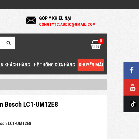
GÓP Ý KHIẾU NẠI
C
ONGTYTC.AUDIO@GMAIL.COM
0
N KHÁCH HÀNG
HỆ THỐNG CỬA HÀNG
KHUYẾN MÃI
rần Bosch LC1-UM12E8
sch LC1-UM12E8
g