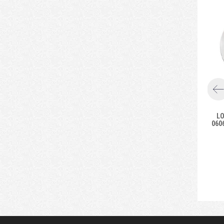
L
060