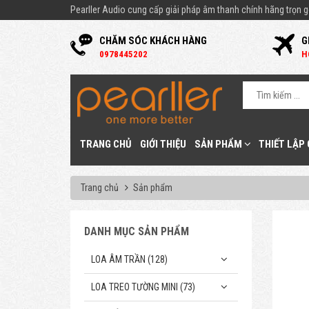
Pearller Audio cung cấp giải pháp âm thanh chính hãng trọn gó
CHĂM SÓC KHÁCH HÀNG
G
0
978445202
H
TRANG CHỦ
GIỚI THIỆU
SẢN PHẨM
THIẾT LẬP
Trang chủ
Sản phẩm
DANH MỤC SẢN PHẨM
LOA ÂM TRẦN (128)
LOA TREO TƯỜNG MINI (73)