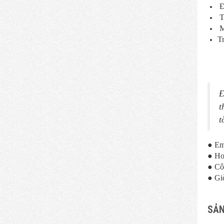
Đ
T
M
Tr
Đ
t
t
● Em
● Ho
● Cô
● Gi
SẢN