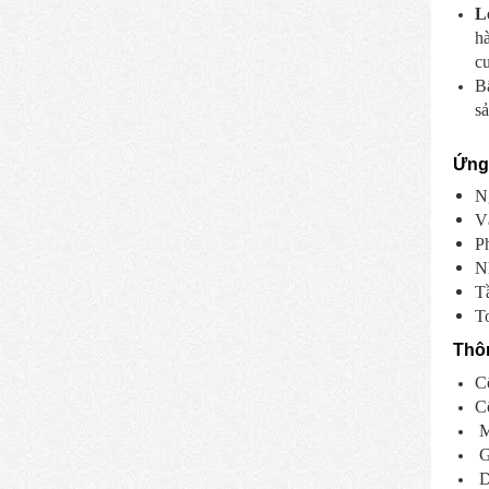
L
hà
c
B
sả
Ứng
N
V
P
N
T
T
Thô
C
C
M
Gó
D