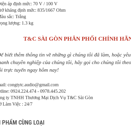
iện áp định mức: 70 V / 100 V
rở kháng định mức: 835/1667 Ohm
àu sắc: Trắng
ọng lượng: 1.3 kg
T&C SÀI GÒN PHÂN PHỐI CHÍNH H
ể biết thêm thông tin về những gì chúng tôi đã làm, hoặc yê
hanh chuyên nghiệp của chúng tôi, hãy gọi cho chúng tôi the
ôi trực tuyến ngay hôm nay!
ail: congtytc.audio@gmail.com
tline: 0924.224.474 - 0978.445.202
ng ty TNHH Thương Mại Dịch Vụ T&C Sài Gòn
ờ Làm Việc : 24/7
 PHẨM CÙNG LOẠI