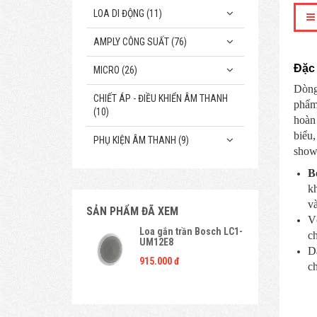
LOA DI ĐỘNG (11)
AMPLY CÔNG SUẤT (76)
Đặc 
MICRO (26)
Dòng
CHIẾT ÁP - ĐIỀU KHIỂN ÂM THANH
phẩm 
(10)
hoàn 
biểu,
PHỤ KIỆN ÂM THANH (9)
show
B
kh
và
SẢN PHẨM ĐÃ XEM
Vỏ
Loa gắn trần Bosch LC1-
ch
UM12E8
Dả
915.000 đ
ch