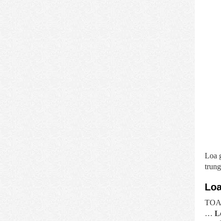
Loa g
trung
Loa
TOA l
…
L