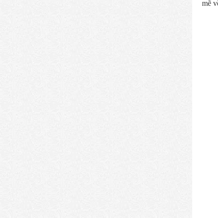
mẽ về