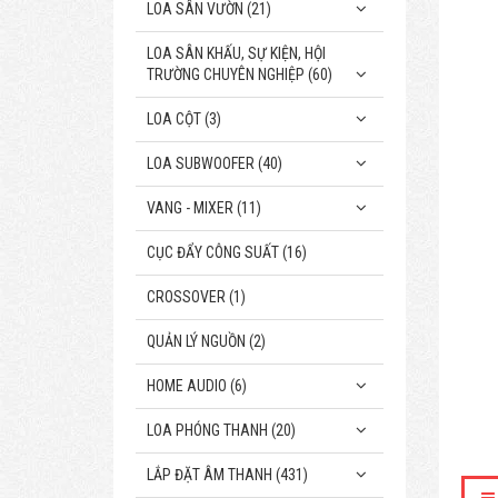
LOA SÂN VƯỜN (21)
LOA SÂN KHẤU, SỰ KIỆN, HỘI
TRƯỜNG CHUYÊN NGHIỆP (60)
LOA CỘT (3)
LOA SUBWOOFER (40)
VANG - MIXER (11)
CỤC ĐẨY CÔNG SUẤT (16)
CROSSOVER (1)
QUẢN LÝ NGUỒN (2)
HOME AUDIO (6)
LOA PHÓNG THANH (20)
LẮP ĐẶT ÂM THANH (431)