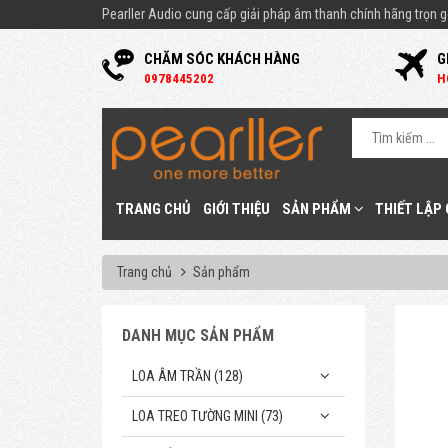
Pearller Audio cung cấp giải pháp âm thanh chính hãng trọn gó
CHĂM SÓC KHÁCH HÀNG
G
0
978445202
H
TRANG CHỦ
GIỚI THIỆU
SẢN PHẨM
THIẾT LẬP
Trang chủ
Sản phẩm
DANH MỤC SẢN PHẨM
LOA ÂM TRẦN (128)
LOA TREO TƯỜNG MINI (73)