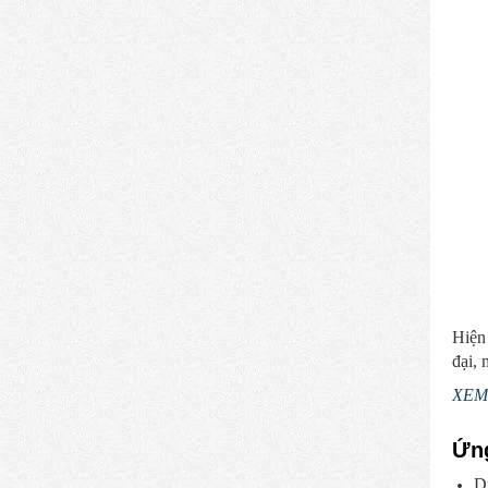
Hiện
đại, 
XEM 
Ứng
Dù