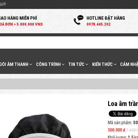
i!!!
IAO HÀNG MIỄN PHÍ
HOTLINE ĐẶT HÀNG
OÁ ĐƠN > 5.000.000 VND
0
978.445.202
 GÓI ÂM THANH
CÔNG TRÌNH
TIN TỨC
KIẾN THỨC
CẢM NHẬ
Loa âm trầ
Mã sản phẩm:
S0
500.000 đ
1.600.
Khối lượng:
1.5
k