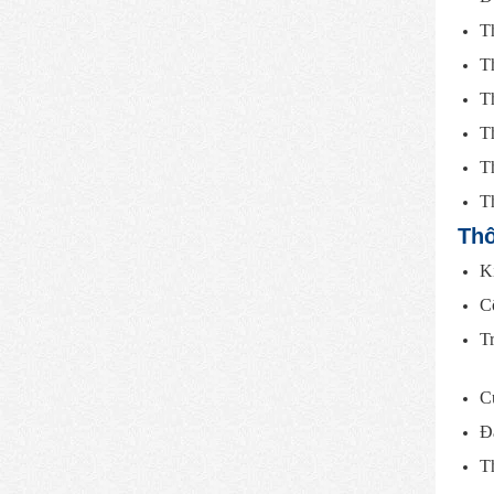
Th
Th
Th
Th
Th
Th
Thô
Ki
C
T
C
Đ
T