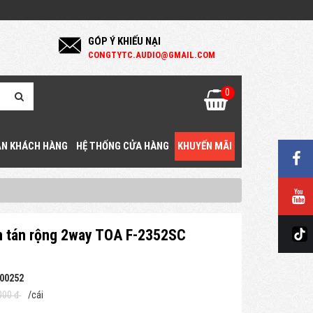
GÓP Ý KHIẾU NẠI
C
ONGTYTC.AUDIO@GMAIL.COM
0
N KHÁCH HÀNG
HỆ THỐNG CỬA HÀNG
KHUYẾN MÃI
n tán rộng 2way TOA F-2352SC
00252
000 đ
/cái
g