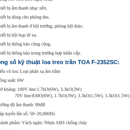
iết bị âm thanh nhạc nền.
iết bị dùng cho phòng thu.
iết bị âm thanh ở hội trường, phòng hội thảo.
iết bị hội họp từ xa.
iết bị thông báo công cộng.
iết bị thông báo trong trường hợp khẩn cấp.
ng số kỹ thuật loa treo trần TOA F-2352SC
:
ểu vỏ loa: Loại phản xạ âm trầm
ông suất: 6W
rở kháng:
100V line:1.7kO(6W), 3.3kO(3W)
70V line:830O(6W), 1.7kO(3W), 3.3kO(1.5W), 3.3kO(1.5W)
ường độ âm thanh: 90dB
áp tuyến tần số: 50~20,000Hz
hành phẩm: Vách ngăn: Nhựa ABS chống cháy