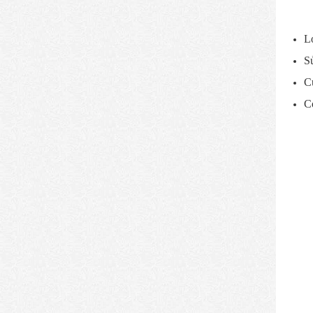
Lo
Sử
Cu
Có