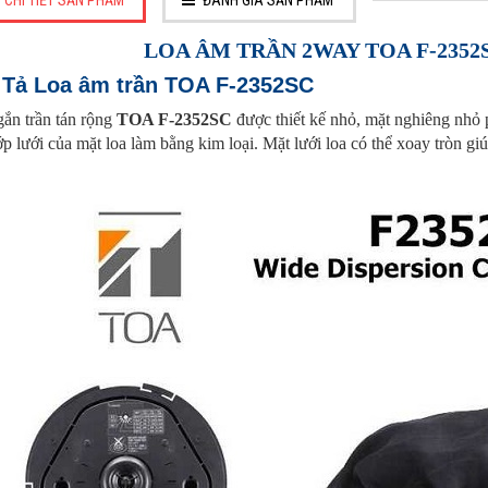
CHI TIẾT SẢN PHẨM
ĐÁNH GIÁ SẢN PHẨM
LOA ÂM TRẦN 2WAY TOA F-235
Tả Loa âm trần TOA F-2352SC
ắn trần tán rộng
TOA F-2352SC
được thiết kế nhỏ, mặt nghiêng nhỏ 
ớp lưới của mặt loa làm bằng kim loại. Mặt lưới loa có thể xoay tròn gi