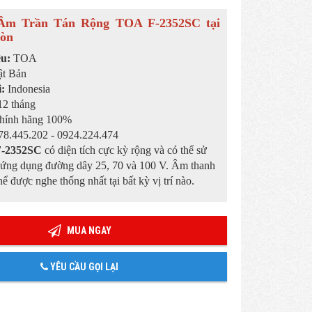
Âm Trần Tán Rộng TOA F-2352SC tại
òn
ệu:
TOA
t Bản
i:
Indonesia
2 tháng
hính hãng 100%
8.445.202 - 0924.224.474
F-2352SC
có diện tích cực kỳ rộng và có thể sử
 ứng dụng đường dây 25, 70 và 100 V. Âm thanh
ể được nghe thống nhất tại bất kỳ vị trí nào.
MUA NGAY
YÊU CẦU GỌI LẠI