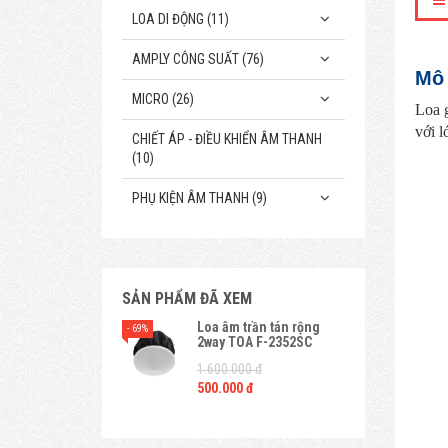
LOA DI ĐỘNG (11)
AMPLY CÔNG SUẤT (76)
Mô 
MICRO (26)
Loa g
với l
CHIẾT ÁP - ĐIỀU KHIỂN ÂM THANH
(10)
PHỤ KIỆN ÂM THANH (9)
SẢN PHẨM ĐÃ XEM
Loa âm trần tán rộng
- 69%
2way TOA F-2352SC
1.600.000 đ
500.000 đ