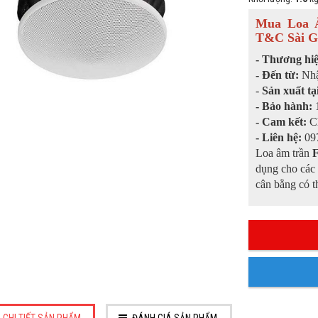
Mua Loa 
T&C Sài G
- Thương hi
- Đến từ:
Nhậ
-
Sản xuất tạ
- Bảo hành:
1
- Cam kết:
C
- Liên hệ:
097
Loa âm trần
dụng cho các
cân bằng có th