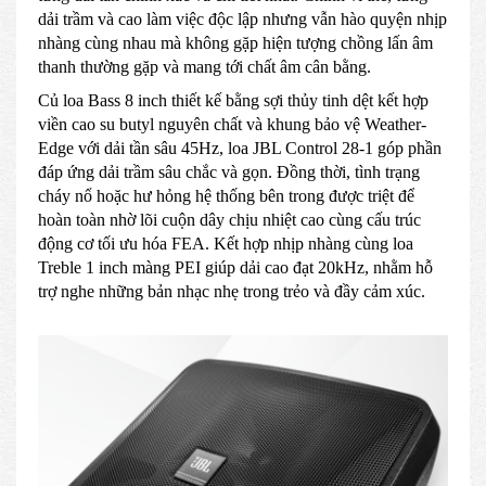
dải trầm và cao làm việc độc lập nhưng vẫn hào quyện nhịp
nhàng cùng nhau mà không gặp hiện tượng chồng lấn âm
thanh thường gặp và mang tới chất âm cân bằng.
Củ loa Bass 8 inch thiết kế bằng sợi thủy tinh dệt kết hợp
viền cao su butyl nguyên chất và khung bảo vệ Weather-
Edge với dải tần sâu 45Hz, loa JBL Control 28-1 góp phần
đáp ứng dải trầm sâu chắc và gọn. Đồng thời, tình trạng
cháy nổ hoặc hư hỏng hệ thống bên trong được triệt để
hoàn toàn nhờ lõi cuộn dây chịu nhiệt cao cùng cấu trúc
động cơ tối ưu hóa FEA. Kết hợp nhịp nhàng cùng loa
Treble 1 inch màng PEI giúp dải cao đạt 20kHz, nhằm hỗ
trợ nghe những bản nhạc nhẹ trong trẻo và đầy cảm xúc.