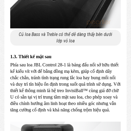
Củ loa Bass và Treble có thể dễ dàng thấy bên dưới
lớp vỏ loa
1.3. Thiết kế mặt sau
Phía sau loa JBL Control 28-1 là bảng đấu nối sở hữu thiết
kế kiểu vít với đế bằng đồng mạ kẽm, giúp cố định dây
chắc chắn, tránh tình trạng rung lắc loa hay bung mối nối
và duy trì tín hiệu ổn định trong suốt quá trình sử dụng. Với
thiết kế thông minh là hệ treo InvisiBall™ cùng giá đỡ chữ
U có sẵn tại vị trí trung tâm mặt sau loa, cho phép xoay và
điều chỉnh hướng âm linh hoạt theo nhiều góc nhưng vẫn
tăng cường cố định và khả năng chống trộm hiệu quả.