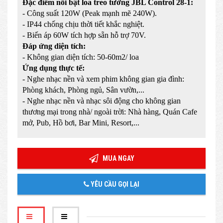
Đặc điểm nổi bật loa treo tường JBL Control 28-1:
- Công suất 120W (Peak mạnh mẽ 240W).
- IP44 chống chịu thời tiết khắc nghiệt.
- Biến áp 60W tích hợp sẵn hỗ trợ 70V.
Đáp ứng diện tích:
- Không gian diện tích: 50-60m2/ loa
Ứng dụng thực tế:
- Nghe nhạc nền và xem phim không gian gia đình:
Phòng khách, Phòng ngủ, Sân vườn,...
- Nghe nhạc nền và nhạc sôi động cho không gian
thương mại trong nhà/ ngoài trời: Nhà hàng, Quán Cafe
mở, Pub, Hồ bơi, Bar Mini, Resort,...
MUA NGAY
YÊU CẦU GỌI LẠI