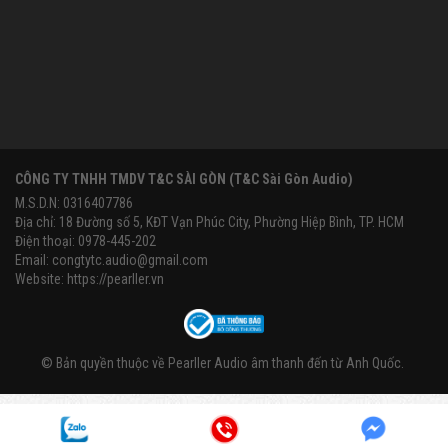
CÔNG TY TNHH TMDV T&C SÀI GÒN (T&C Sài Gòn Audio)
M.S.D.N: 0316407786
Địa chỉ: 18 Đường số 5, KĐT Vạn Phúc City, Phường Hiệp Bình, TP. HCM
Điện thoại: 0978-445-202
Email:
congtytc.audio@gmail.com
Website:
https://pearller.vn
© Bản quyền thuộc về
Pearller Audio âm thanh đến từ Anh Quốc
.