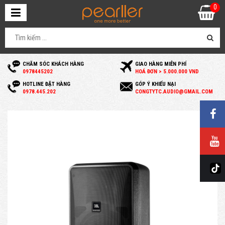
0
CHĂM SÓC KHÁCH HÀNG
GIAO HÀNG MIỄN PHÍ
0
978445202
HOÁ ĐƠN > 5.000.000 VND
HOTLINE ĐẶT HÀNG
GÓP Ý KHIẾU NẠI
0
978.445.202
C
ONGTYTC.AUDIO@GMAIL.COM