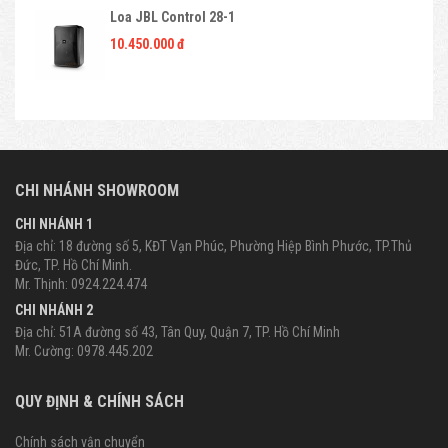
Loa JBL Control 28-1
10.450.000 đ
CHI NHÁNH SHOWROOM
CHI NHÁNH 1
Địa chỉ: 18 đường số 5, KĐT Vạn Phúc, Phường Hiệp Bình Phước, TP.Thủ
Đức, TP. Hồ Chí Minh.
Mr. Thịnh: 0924.224.474
CHI NHÁNH 2
Địa chỉ: 51A đường số 43, Tân Quy, Quận 7, TP. Hồ Chí Minh
Mr. Cường: 0978.445.202
QUY ĐỊNH & CHÍNH SÁCH
Chính sách vận chuyển