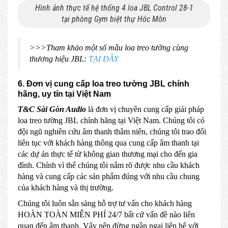
Hình ảnh thực tế hệ thống 4 loa JBL Control 28-1
tại phòng Gym biệt thự Hóc Môn
>>>Tham khảo một số mẫu loa treo tường cùng
thương hiệu JBL:
TẠI ĐÂY
6.
Đơn vị cung cấp loa treo tường JBL chính
hãng, uy tín tại Việt Nam
T&C Sài Gòn Audio
là đơn vị chuyên cung cấp giải pháp
loa treo tường JBL chính hãng tại Việt Nam. Chúng tôi có
đội ngũ nghiên cứu âm thanh thâm niên, chúng tôi trao đổi
liên tục với khách hàng thông qua cung cấp âm thanh tại
các dự án thực tế từ không gian thương mại cho đến gia
đình. Chính vì thế chúng tôi nắm rõ được nhu cầu khách
hàng và cung cấp các sản phẩm đúng với nhu cầu chung
của khách hàng và thị trường.
Chúng tôi luôn sẵn sàng hỗ trợ tư vấn cho khách hàng
HOÀN TOÀN MIỄN PHÍ 24/7 bất cứ vấn đề nào liên
quan đến âm thanh. Vậy nên đừng ngần ngại liên hệ với