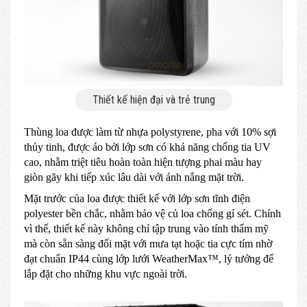
Thiết kế hiện đại và trẻ trung
Thùng loa được làm từ nhựa polystyrene, pha với 10% sợi
thủy tinh, được áo bởi lớp sơn có khả năng chống tia UV
cao, nhằm triệt tiêu hoàn toàn hiện tượng phai màu hay
giòn gãy khi tiếp xúc lâu dài với ánh nắng mặt trời.
Mặt trước của loa được thiết kế với lớp sơn tĩnh điện
polyester bền chắc, nhằm bảo vệ củ loa chống gỉ sét. Chính
vì thế, thiết kế này không chỉ tập trung vào tính thẩm mỹ
mà còn sẵn sàng đối mặt với mưa tạt hoặc tia cực tím nhờ
đạt chuẩn IP44 cùng lớp lưới WeatherMax™, lý tưởng để
lắp đặt cho những khu vực ngoài trời.