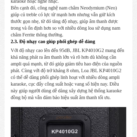
karaoke hoặc nghe nhạc.
Bên cạnh đó, công nghệ nam châm Neodymium (Neo)
giúp củ treble có lực từ mạnh hơn nhưng vẫn giữ kích
thước gọn nhẹ, từ đó tăng độ nhạy, giúp âm thanh được
trong và ổn định hơn so với nhiều dòng loa sử dụng nam
châm Ferrite thông thường.
2.3. Độ nhạy cao giúp phối ghép dễ dàng
Với độ nhạy cao lên đến 95dB, JBL KP4010G2 mang đến
khả năng phát ra âm thanh lớn và rõ hơn dù không cần
ampli quá mạnh, từ đó giúp giảm tiêu hao điện của nguồn
phát. Cùng với độ trở kháng 8 ohm, Loa JBL KP4010G2
có thể dễ dàng phối ghép linh hoạt với nhiều dòng ampli
karaoke, cục đẩy công suất hoặc vang số hiện nay. Điều
này giúp người dùng dễ dàng xây dựng hệ thống karaoke
đồng bộ mà vẫn đảm bảo hiệu suất âm thanh tối ưu.