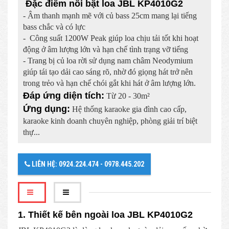
Đặc điểm nổi bật loa JBL KP4010G2
- Âm thanh mạnh mẽ với củ bass 25cm mang lại tiếng
bass chắc và có lực
- Công suất 1200W Peak giúp loa chịu tải tốt khi hoạt
động ở âm lượng lớn và hạn chế tình trạng vỡ tiếng
- Trang bị củ loa rời sử dụng nam châm Neodymium
giúp tái tạo dải cao sáng rõ, nhờ đó giọng hát trở nên
trong trẻo và hạn chế chói gắt khi hát ở âm lượng lớn.
Đáp ứng diện tích:
Từ 20 - 30m²
Ứng dụng:
Hệ thống karaoke gia đình cao cấp,
karaoke kinh doanh chuyên nghiệp, phòng giải trí biệt
thự...
LIÊN HỆ: 0924.224.474 - 0978.445.202
1. Thiết kế bên ngoài loa JBL KP4010G2