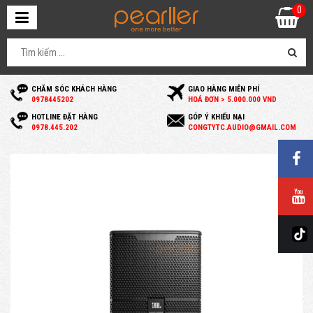
0
CHĂM SÓC KHÁCH HÀNG
GIAO HÀNG MIỄN PHÍ
0
978445202
HOÁ ĐƠN > 5.000.000 VND
HOTLINE ĐẶT HÀNG
GÓP Ý KHIẾU NẠI
0
978.445.202
C
ONGTYTC.AUDIO@GMAIL.COM