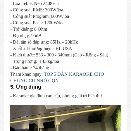
- Loa treble: Neo 2408H-2
- Công suất RMS: 300W/loa
- Công suất Program: 600W/loa
- Công suất Peak: 1200W/loa
- Trở kháng: 8 Ohm
- Độ nhạy: 95dB
- Dải tần số đáp ứng: 85Hz – 20kHz
- Xuất xứ thương hiệu: JBL USA
- Kích thước: 533 - 300 - 340mm (Cao - Rộng - Sâu)
- Trọng lượng: 14,8kg/loa
- Bảo hành: 24 tháng
Tham khảo ngay:
TOP 5 DÀN KARAOKE CHO
CHUNG CƯ NHỎ GỌN
5. Ứng dụng
- Karaoke gia đình cao cấp, phòng giải trí biệt thự