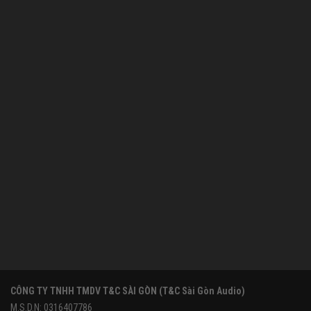
CÔNG TY TNHH TMDV T&C SÀI GÒN (T&C Sài Gòn Audio)
M.S.D.N: 0316407786