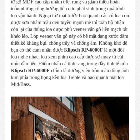
từ gỗ MDF cao cấp nhằm triệt rung và giảm thiểu hoàn
toàn những cộng hưởng tiêu cực phát sinh trong quá trình
loa vận hành. Ngoại trừ mặt trước bao quanh các củ loa con
được sơn nhám màu đen tuyền mạnh mẽ thì toàn bộ phần
còn lại của thùng loa được phủ veener vân gỗ liền mạch rất
khéo léo. Lớp veener vân gỗ này có bề mặt dạng xước dăm
thiết kế kháng bụi, chống trầy và chống ẩm. Không khó để
bạn có thể cảm nhận được
Klipsch RP-6000F
là một đôi
loa nghe nhạc, loa xem phim cao cấp thực sự ngay từ cái
nhìn đầu tiên. Điểm nhấn cá tính sang trọng đầy tinh tế trên
Klipsch RP-6000F
chính là đường viền tròn màu đồng ánh
kim phía trong họng kèn loa Treble và bao quanh mặt loa
Mid/Bass.