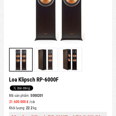
Loa Klipsch RP-6000F
Mã sản phẩm:
S000201
21.600.000 đ
/cái
Khối lượng:
22.2
kg