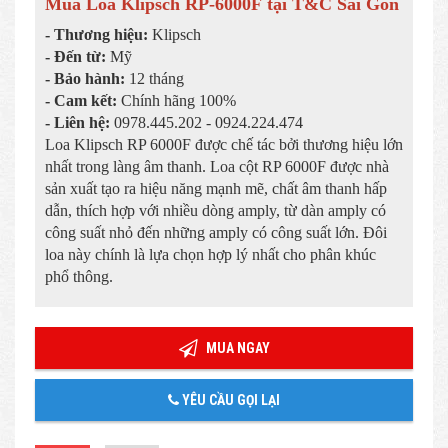
Mua Loa Klipsch RP-6000F tại T&C Sài Gòn
- Thương hiệu:
Klipsch
- Đến từ:
Mỹ
- Bảo hành:
12 tháng
- Cam kết:
Chính hãng 100%
- Liên hệ:
0978.445.202 - 0924.224.474
Loa Klipsch RP 6000F được chế tác bởi thương hiệu lớn
nhất trong làng âm thanh. Loa cột RP 6000F được nhà
sản xuất tạo ra hiệu năng mạnh mẽ, chất âm thanh hấp
dẫn, thích hợp với nhiều dòng amply, từ dàn amply có
công suất nhỏ đến những amply có công suất lớn. Đôi
loa này chính là lựa chọn hợp lý nhất cho phân khúc
phổ thông.
MUA NGAY
YÊU CẦU GỌI LẠI