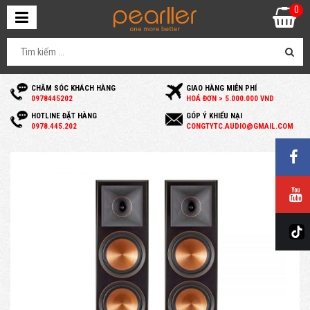
0
CHĂM SÓC KHÁCH HÀNG
GIAO HÀNG MIỄN PHÍ
0
978445202
HOÁ ĐƠN > 5.000.000 VND
HOTLINE ĐẶT HÀNG
GÓP Ý KHIẾU NẠI
0
978.445.202
C
ONGTYTC.AUDIO@GMAIL.COM