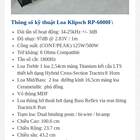
Thông số kỹ thuật Loa Klipsch RP-6000F:
Dải tần số hoạt động: 34-25kHz +/- 3dB
Độ nhạy: 97dB @ 2.83V / 1m
Công suất: (CONT/PEAK) 125W/500W
Trở kháng: 8 Ohms Compatible
Tần số cắt: 1800Hz
Loa Treble 1 loa 2,54cm màng Titanium kết cấu LTS
thiết kết dạng Hybrid Cross-Section Tractrix® Horn
Loa Mid/Bass: 2 loa đường kính 16,5cm màng loa
Cerametallic phủ đồng
Vỏ thùng MDF
Loa thùng hở thoát hơi dạng Bass Reflex via rear-firing
Tractrix® Port
Trạm loa: Dual binding posts / bi-wire / bi-amp
Chiều Cao: 100.6 cm
Chiều Rộng: 23.7 cm
Chiều sâu: 43.2 cm