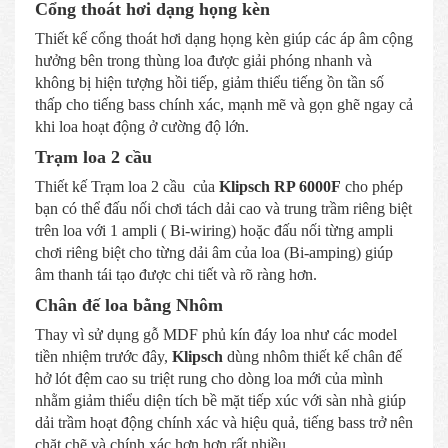
Cổng thoát hơi dạng họng kèn
Thiết kế cổng thoát hơi dạng họng kèn giúp các áp âm cộng
hưởng bên trong thùng loa được giải phóng nhanh và
không bị hiện tượng hồi tiếp, giảm thiểu tiếng ồn tần số
thấp cho tiếng bass chính xác, mạnh mẽ và gọn ghẽ ngay cả
khi loa hoạt động ở cường độ lớn.
Trạm loa 2 cầu
Thiết kế Trạm loa 2 cầu của
Klipsch RP 6000F
cho phép
bạn có thể đấu nối chơi tách dải cao và trung trầm riêng biệt
trên loa với 1 ampli ( Bi-wiring) hoặc đấu nối từng ampli
chơi riêng biệt cho từng dải âm của loa (Bi-amping) giúp
âm thanh tái tạo được chi tiết và rõ ràng hơn.
Chân đế loa bằng Nhôm
Thay vì sử dụng gỗ MDF phủ kín đáy loa như các model
tiền nhiệm trước đây,
Klipsch
dùng nhôm thiết kế chân đế
hở lót đệm cao su triệt rung cho dòng loa mới của mình
nhằm giảm thiểu diện tích bề mặt tiếp xúc với sàn nhà giúp
dải trầm hoạt động chính xác và hiệu quả, tiếng bass trở nên
chặt chẽ và chính xác hơn hơn rất nhiều.