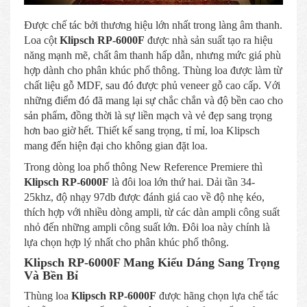
Được chế tác bởi thương hiệu lớn nhất trong làng âm thanh.
Loa cột
Klipsch RP-6000F
được nhà sản suất tạo ra hiệu
năng mạnh mẽ, chất âm thanh hấp dẫn, nhưng mức giá phù
hợp dành cho phân khúc phổ thông. Thùng loa được làm từ
chất liệu gỗ MDF, sau đó được phủ veneer gỗ cao cấp. Với
những điểm đó đã mang lại sự chắc chắn và độ bền cao cho
sản phẩm, đồng thời là sự liền mạch và vẻ đẹp sang trọng
hơn bao giờ hết. Thiết kế sang trọng, tỉ mỉ, loa Klipsch
mang đến hiện đại cho không gian đặt loa.
Trong dòng loa phổ thông New Reference Premiere thì
Klipsch RP-6000F
là đôi loa lớn thứ hai. Dải tần 34-
25khz, độ nhạy 97db được đánh giá cao về độ nhẹ kéo,
thích hợp với nhiều dòng ampli, từ các dàn ampli công suất
nhỏ đến những ampli công suất lớn. Đôi loa này chính là
lựa chọn hợp lý nhất cho phân khúc phổ thông.
Klipsch RP-6000F Mang Kiểu Dáng Sang Trọng
Và Bền Bỉ
Thùng loa
Klipsch RP-6000F
được hãng chọn lựa chế tác