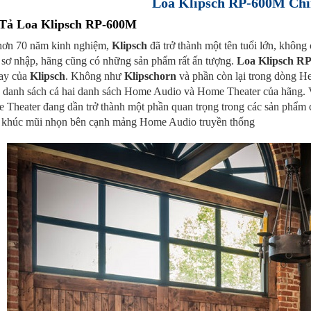
Loa Klipsch RP-600M Ch
Tả Loa Klipsch RP-600M
hơn 70 năm kinh nghiệm,
Klipsch
đã trở thành một tên tuổi lớn, không
 sơ nhập, hãng cũng có những sản phẩm rất ấn tượng.
Loa Klipsch R
nay của
Klipsch
. Không như
Klipschorn
và phần còn lại trong dòng H
g danh sách cả hai danh sách Home Audio và Home Theater của hãng.
Theater đang dần trở thành một phần quan trọng trong các sản phẩm củ
 khúc mũi nhọn bên cạnh mảng Home Audio truyền thống