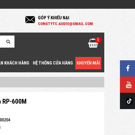
GÓP Ý KHIẾU NẠI
C
ONGTYTC.AUDIO@GMAIL.COM
0
N KHÁCH HÀNG
HỆ THỐNG CỬA HÀNG
KHUYẾN MÃI
ch RP-600M
00204
i
g