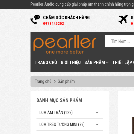
Pearller Audio cung cấp giải pháp âm thanh chính hãng trọn gó
CHĂM SÓC KHÁCH HÀNG
G
0
978445202
H
TRANG CHỦ
GIỚI THIỆU
SẢN PHẨM
THIẾT LẬP
Trang chủ
Sản phẩm
DANH MỤC SẢN PHẨM
LOA ÂM TRẦN (128)
LOA TREO TƯỜNG MINI (73)