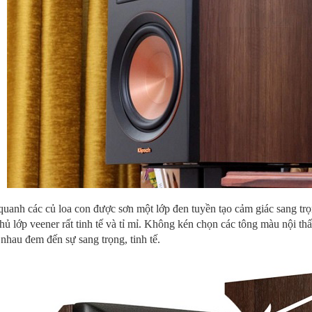
uanh các củ loa con được sơn một lớp đen tuyền tạo cảm giác sang trọ
hủ lớp veener rất tinh tế và tỉ mỉ. Không kén chọn các tông màu nội thất
nhau đem đến sự sang trọng, tinh tế.