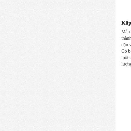
Kli
Mẫu l
thàn
dặn v
Có ba
một c
lượng