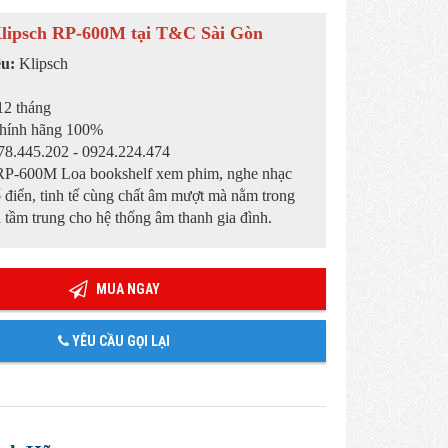
lipsch RP-600M tại T&C Sài Gòn
ệu:
Klipsch
2 tháng
hính hãng 100%
8.445.202 - 0924.224.474
RP-600M Loa bookshelf xem phim, nghe nhạc
cổ điển, tinh tế cùng chất âm mượt mà nằm trong
 tầm trung cho hệ thống âm thanh gia đình.
MUA NGAY
YÊU CẦU GỌI LẠI