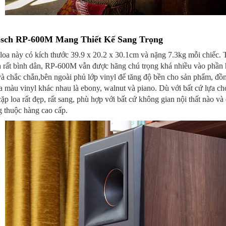
psch RP-600M Mang Thiết Kế Sang Trọng
oa này có kích thước 39.9 x 20.2 x 30.1cm và nặng 7.3kg mỗi chiếc.
h rất bình dân, RP-600M vẫn được hãng chú trọng khá nhiều vào phần
à chắc chắn,bên ngoài phủ lớp vinyl để tăng độ bền cho sản phẩm, đồn
 màu vinyl khác nhau là ebony, walnut và piano. Dù với bất cứ lựa ch
ặp loa rất đẹp, rất sang, phù hợp với bất cứ không gian nội thất nào và 
 thuộc hàng cao cấp.