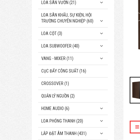
LOA SÂN VƯỜN (21)
LOA SÂN KHẤU, SỰ KIỆN, HỘI
TRƯỜNG CHUYÊN NGHIỆP (60)
LOA CỘT (3)
LOA SUBWOOFER (40)
VANG - MIXER (11)
CỤC ĐẨY CÔNG SUẤT (16)
CROSSOVER (1)
QUẢN LÝ NGUỒN (2)
HOME AUDIO (6)
LOA PHÓNG THANH (20)
LẮP ĐẶT ÂM THANH (431)