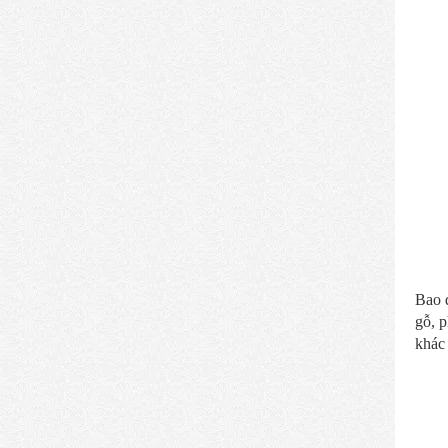
Bao q
gỗ, p
khác 