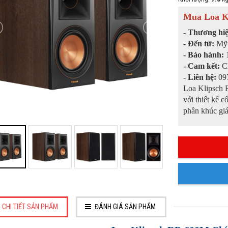
Mua Loa K
- Thương hi
- Đến từ:
Mỹ
- Bảo hành:
1
- Cam kết:
C
- Liên hệ:
097
Loa Klipsch 
với thiết kế 
phân khúc giá
CHI TIẾT SẢN PHẨM
ĐÁNH GIÁ SẢN PHẨM