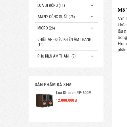
LOA DI ĐỘNG (11)
Mô 
AMPLY CÔNG SUẤT (76)
Với 
khúc
MICRO (26)
lâu 
tron
CHIẾT ÁP - ĐIỀU KHIỂN ÂM THANH
Home 
(10)
phân
PHỤ KIỆN ÂM THANH (9)
SẢN PHẨM ĐÃ XEM
Loa Klipsch RP-600M
12.000.000 đ