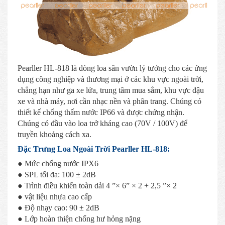
Pearller HL-818 là dòng loa sân vườn lý tưởng cho các ứng
dụng công nghiệp và thương mại ở các khu vực ngoài trời,
chẳng hạn như ga xe lửa, trung tâm mua sắm, khu vực đậu
xe và nhà máy, nơi cần nhạc nền và phân trang. Chúng có
thiết kế chống thấm nước IP66 và được chứng nhận.
Chúng có đầu vào loa trở kháng cao (70V / 100V) để
truyền khoảng cách xa.
Đặc Trưng Loa Ngoài Trời Pearller HL-818:
● Mức chống nước IPX6
● SPL tối đa: 100 ± 2dB
● Trình điều khiển toàn dải 4 ”× 6” × 2 + 2,5 ”× 2
● vật liệu nhựa cao cấp
● Độ nhạy cao: 90 ± 2dB
● Lớp hoàn thiện chống hư hỏng nặng