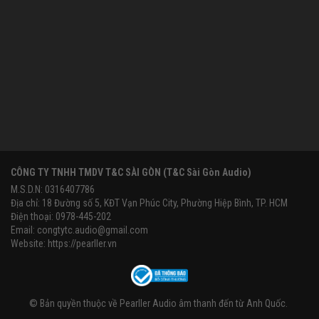
CÔNG TY TNHH TMDV T&C SÀI GÒN (T&C Sài Gòn Audio)
M.S.D.N: 0316407786
Địa chỉ: 18 Đường số 5, KĐT Vạn Phúc City, Phường Hiệp Bình, TP. HCM
Điện thoại: 0978-445-202
Email:
congtytc.audio@gmail.com
Website:
https://pearller.vn
© Bản quyền thuộc về
Pearller Audio âm thanh đến từ Anh Quốc
.