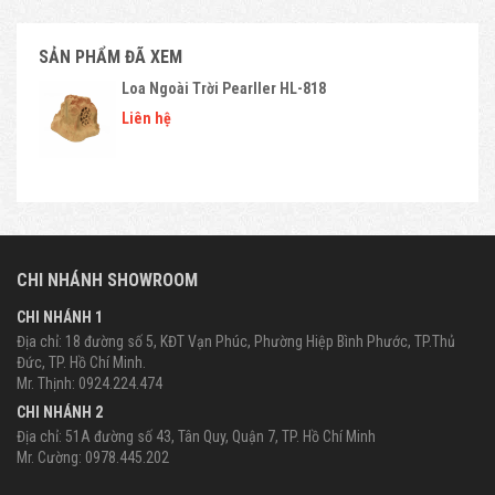
SẢN PHẨM ĐÃ XEM
Loa Ngoài Trời Pearller HL-818
Liên hệ
CHI NHÁNH SHOWROOM
CHI NHÁNH 1
Địa chỉ: 18 đường số 5, KĐT Vạn Phúc, Phường Hiệp Bình Phước, TP.Thủ
Đức, TP. Hồ Chí Minh.
Mr. Thịnh: 0924.224.474
CHI NHÁNH 2
Địa chỉ: 51A đường số 43, Tân Quy, Quận 7, TP. Hồ Chí Minh
Mr. Cường: 0978.445.202