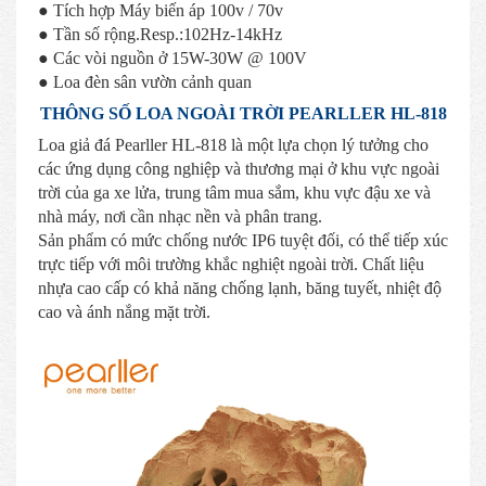
● Tích hợp Máy biến áp 100v / 70v
● Tần số rộng.Resp.:102Hz-14kHz
● Các vòi nguồn ở 15W-30W @ 100V
● Loa đèn sân vườn cảnh quan
THÔNG SỐ LOA NGOÀI TRỜI PEARLLER HL-818
Loa giả đá Pearller HL-818 là một lựa chọn lý tưởng cho
các ứng dụng công nghiệp và thương mại ở khu vực ngoài
trời của ga xe lửa, trung tâm mua sắm, khu vực đậu xe và
nhà máy, nơi cần nhạc nền và phân trang.
Sản phẩm có mức chống nước IP6 tuyệt đối, có thể tiếp xúc
trực tiếp với môi trường khắc nghiệt ngoài trời. Chất liệu
nhựa cao cấp có khả năng chống lạnh, băng tuyết, nhiệt độ
cao và ánh nắng mặt trời.