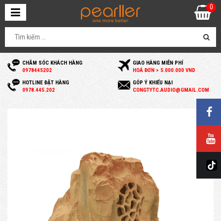
0
CHĂM SÓC KHÁCH HÀNG
GIAO HÀNG MIỄN PHÍ
0
978445202
HOÁ ĐƠN > 5.000.000 VND
HOTLINE ĐẶT HÀNG
GÓP Ý KHIẾU NẠI
0
978.445.202
C
ONGTYTC.AUDIO@GMAIL.COM