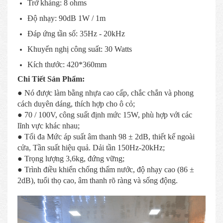
Trở kháng: 8 ohms
Độ nhạy: 90dB 1W / 1m
Đáp ứng tần số: 35Hz - 20kHz
Khuyến nghị công suất: 30 Watts
Kích thước: 420*360mm
Chi Tiết Sản Phẩm:
● Nó được làm bằng nhựa cao cấp, chắc chắn và phong
cách duyên dáng, thích hợp cho ô cỏ;
● 70 / 100V, công suất định mức 15W, phù hợp với các
lĩnh vực khác nhau;
● Tối đa Mức áp suất âm thanh 98 ± 2dB, thiết kế ngoài
cửa, Tần suất hiệu quả. Dải tần 150Hz-20kHz;
● Trọng lượng 3,6kg, đứng vững;
● Trình điều khiển chống thấm nước, độ nhạy cao (86 ±
2dB), tuổi thọ cao, âm thanh rõ ràng và sống động.