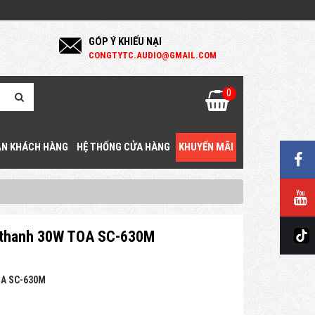
GÓP Ý KHIẾU NẠI
C
ONGTYTC.AUDIO@GMAIL.COM
0
N KHÁCH HÀNG
HỆ THỐNG CỬA HÀNG
KHUYẾN MÃI
 thanh 30W TOA SC-630M
A SC-630M