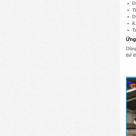
Đá
Ti
Dâ
K
T
Ứng
Dùng 
thể t