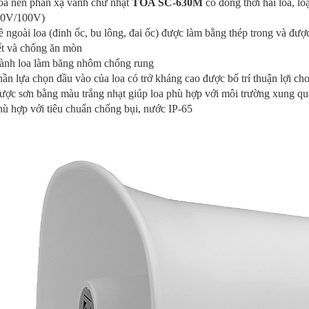
oa nén phản xạ vành chữ nhật
TOA SC-630M
có đồng thời hai loa, lo
70V/100V)
 ngoài loa (đinh ốc, bu lông, đai ốc) được làm bằng thép trong và được
ết và chống ăn mòn
ành loa làm băng nhôm chống rung
ần lựa chọn đầu vào của loa có trở kháng cao được bố trí thuận lợi ch
ược sơn bằng màu trắng nhạt giúp loa phù hợp với môi trường xung q
ù hợp với tiêu chuẩn chống bụi, nước IP-65