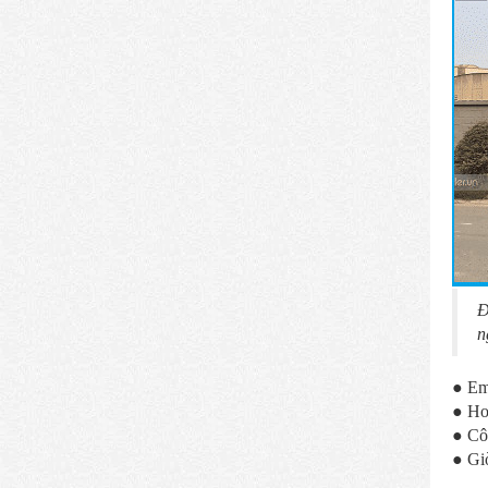
Đ
n
● Em
● Ho
● Cô
● Gi