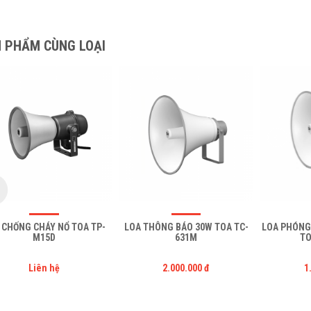
 PHẨM CÙNG LOẠI
 CHỐNG CHÁY NỔ TOA TP-
LOA THÔNG BÁO 30W TOA TC-
LOA PHÓNG
M15D
631M
TO
Liên hệ
2.000.000 đ
1