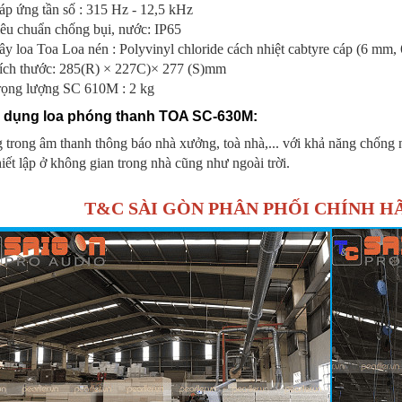
p ứng tần số : 315 Hz - 12,5 kHz
êu chuẩn chống bụi, nước: IP65
y loa Toa Loa nén : Polyvinyl chloride cách nhiệt cabtyre cáp (6 mm,
ích thước: 285(R) × 227C)× 277 (S)mm
rọng lượng SC 610M : 2 kg
 dụng loa phóng thanh TOA SC-630M:
trong âm thanh thông báo nhà xưởng, toà nhà,... với khả năng chống
hiết lập ở không gian trong nhà cũng như ngoài trời.
T&C SÀI GÒN PHÂN PHỐI CHÍNH 