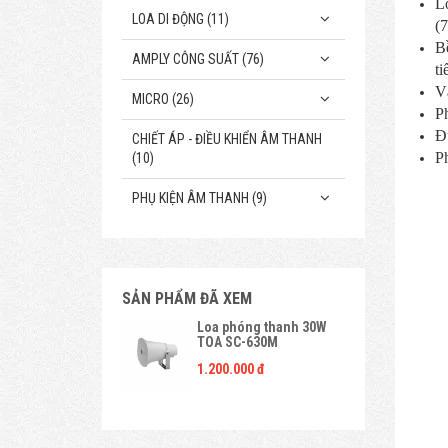
L
LOA DI ĐỘNG (11)
(
Bề
AMPLY CÔNG SUẤT (76)
ti
V
MICRO (26)
Ph
Đ
CHIẾT ÁP - ĐIỀU KHIỂN ÂM THANH
Ph
(10)
PHỤ KIỆN ÂM THANH (9)
SẢN PHẨM ĐÃ XEM
Loa phóng thanh 30W
TOA SC-630M
1.200.000 đ