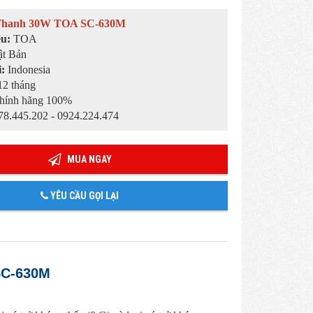
Thanh 30W TOA SC-630M
ệu:
TOA
t Bản
i:
Indonesia
2 tháng
hính hãng 100%
8.445.202 - 0924.224.474
MUA NGAY
YÊU CẦU GỌI LẠI
SC-630M