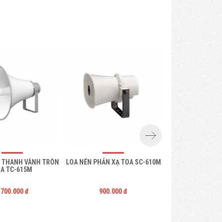
 THANH VÀNH TRÒN
LOA NÉN PHẢN XẠ TOA SC-610M
LOA NGOÀI TRỜI 
A TC-615M
304
.700.000 đ
900.000 đ
1.900.0