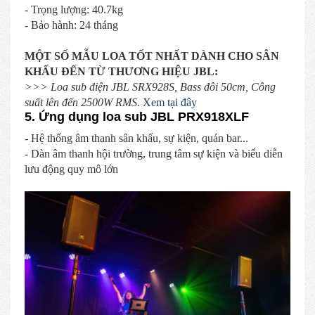
- Trọng lượng: 40.7kg
- Bảo hành: 24 tháng
MỘT SỐ MẪU LOA TỐT NHẤT DÀNH CHO SÂN
KHẤU ĐẾN TỪ THƯƠNG HIỆU JBL:
>>> Loa sub điện JBL SRX928S, Bass đôi 50cm, Công
suất lên đến 2500W RMS
.
Xem tại đây
5. Ứng dụng loa sub JBL PRX918XLF
- Hệ thống âm thanh sân khấu, sự kiện, quán bar...
- Dàn âm thanh hội trường, trung tâm sự kiện và biểu diễn
lưu động quy mô lớn