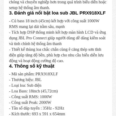
chóng và chuyên nghiệp hơn trong quá trình biểu diễn hoặc
setup hệ thống âm thanh.
3. Đánh giá nổi bật loa sub JBL PRX918XLF
- Củ bass 18 inch (45cm) kết hợp với công suất 1000W
RMS mang lại dải trầm sâu, mạnh
- Tích hợp DSP thông minh kết hợp màn hình LCD và ứng
dụng JBL Pro Connect giúp người dùng dễ dàng kiểm soát
và tinh chỉnh hệ thống âm thanh
- Thiết kế thùng loa chắc chắn cùng ê căng thép sơn tĩnh
điện giúp tăng độ bền, phù hợp cho nhu cầu biểu diễn lưu
động và hoạt động cường độ cao.
4. Thông số kỹ thuật
- Mã sản phẩm: PRX918XLF
- Thương hiệu: JBL
- Loại loa: Sub điện
- Loa Bass: 18inch (45,72cm)
- Công suất RMS: 1000W
- Công suất Peak: 2000W
- Tần số đáp tuyến : 35Hz - 92Hz
- Kích thước: 693 x 591 x 654mm