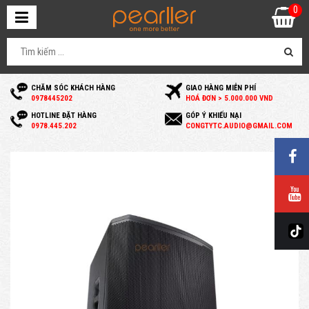
0
CHĂM SÓC KHÁCH HÀNG
GIAO HÀNG MIỄN PHÍ
0
978445202
HOÁ ĐƠN > 5.000.000 VND
HOTLINE ĐẶT HÀNG
GÓP Ý KHIẾU NẠI
0
978.445.202
C
ONGTYTC.AUDIO@GMAIL.COM