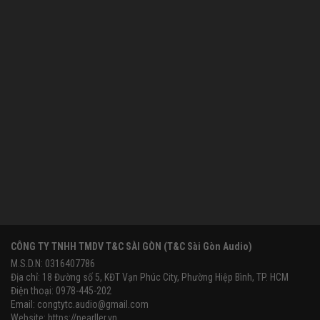
CÔNG TY TNHH TMDV T&C SÀI GÒN (T&C Sài Gòn Audio)
M.S.D.N: 0316407786
Địa chỉ: 18 Đường số 5, KĐT Vạn Phúc City, Phường Hiệp Bình, TP. HCM
Điện thoại: 0978-445-202
Email:
congtytc.audio@gmail.com
Website:
https://pearller.vn