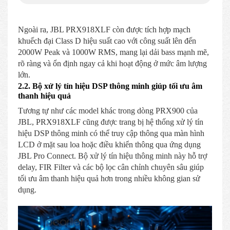
Ngoài ra, JBL PRX918XLF còn được tích hợp mạch
khuếch đại Class D hiệu suất cao với công suất lên đến
2000W Peak và 1000W RMS, mang lại dải bass mạnh mẽ,
rõ ràng và ổn định ngay cả khi hoạt động ở mức âm lượng
lớn.
2.2. Bộ xử lý tín hiệu DSP thông minh giúp tối ưu âm
thanh hiệu quả
Tương tự như các model khác trong dòng PRX900 của
JBL, PRX918XLF cũng được trang bị hệ thống xử lý tín
hiệu DSP thông minh có thể truy cập thông qua màn hình
LCD ở mặt sau loa hoặc điều khiển thông qua ứng dụng
JBL Pro Connect. Bộ xử lý tín hiệu thông minh này hỗ trợ
delay, FIR Filter và các bộ lọc cân chỉnh chuyên sâu giúp
tối ưu âm thanh hiệu quả hơn trong nhiều không gian sử
dụng.