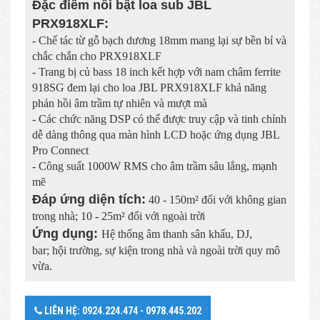
Đặc điểm nổi bật loa sub JBL
PRX918XLF:
- Chế tác từ gỗ bạch dương 18mm mang lại sự bền bỉ và
chắc chắn cho PRX918XLF
- Trang bị củ bass 18 inch kết hợp với nam châm ferrite
918SG đem lại cho loa JBL PRX918XLF khả năng
phản hồi âm trầm tự nhiên và mượt mà
- Các chức năng DSP có thể được truy cập và tinh chỉnh
dễ dàng thông qua màn hình LCD hoặc ứng dụng JBL
Pro Connect
- Công suất 1000W RMS cho âm trầm sâu lắng, mạnh
mẽ
Đáp ứng diện tích:
40 - 150m² đối với không gian
trong nhà; 10 - 25m² đối với ngoài trời
Ứng dụng:
Hệ thống âm thanh sân khấu, DJ,
bar; hội trường, sự kiện trong nhà và ngoài trời quy mô
vừa.
LIÊN HỆ: 0924.224.474 - 0978.445.202