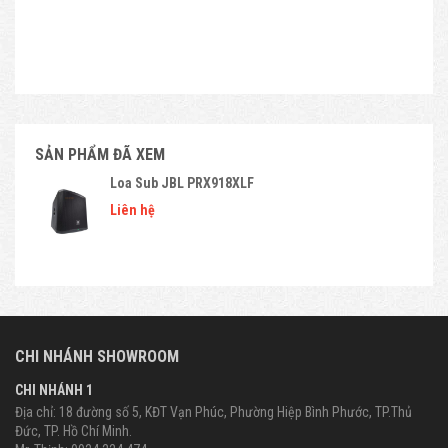
SẢN PHẨM ĐÃ XEM
Loa Sub JBL PRX918XLF
Liên hệ
CHI NHÁNH SHOWROOM
CHI NHÁNH 1
Địa chỉ: 18 đường số 5, KĐT Vạn Phúc, Phường Hiệp Bình Phước, TP.Thủ
Đức, TP. Hồ Chí Minh.