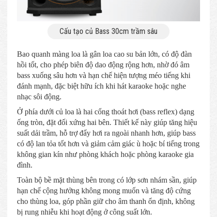
Cấu tạo củ Bass 30cm trầm sâu
Bao quanh màng loa là gân loa cao su bản lớn, có độ đàn
hồi tốt, cho phép biên độ dao động rộng hơn, nhờ đó âm
bass xuống sâu hơn và hạn chế hiện tượng méo tiếng khi
đánh mạnh, đặc biệt hữu ích khi hát karaoke hoặc nghe
nhạc sôi động.
Ở phía dưới củ loa là hai cổng thoát hơi (bass reflex) dạng
ống tròn, đặt đối xứng hai bên. Thiết kế này giúp tăng hiệu
suất dải trầm, hỗ trợ đẩy hơi ra ngoài nhanh hơn, giúp bass
có độ lan tỏa tốt hơn và giảm cảm giác ù hoặc bí tiếng trong
không gian kín như phòng khách hoặc phòng karaoke gia
đình.
Toàn bộ bề mặt thùng bên trong có lớp sơn nhám sần, giúp
hạn chế cộng hưởng không mong muốn và tăng độ cứng
cho thùng loa, góp phần giữ cho âm thanh ổn định, không
bị rung nhiễu khi hoạt động ở công suất lớn.