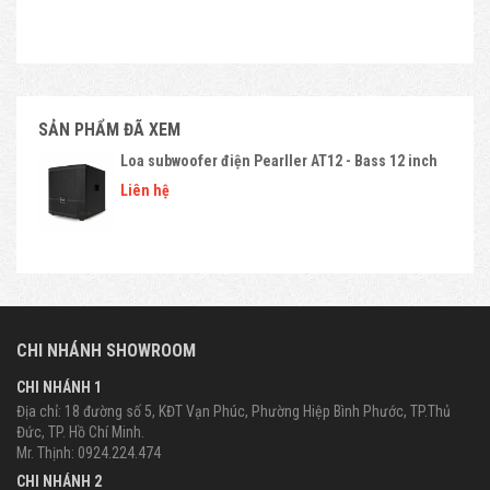
SẢN PHẨM ĐÃ XEM
Loa subwoofer điện Pearller AT12 - Bass 12 inch
Liên hệ
CHI NHÁNH SHOWROOM
CHI NHÁNH 1
Địa chỉ: 18 đường số 5, KĐT Vạn Phúc, Phường Hiệp Bình Phước, TP.Thủ
Đức, TP. Hồ Chí Minh.
Mr. Thịnh: 0924.224.474
CHI NHÁNH 2