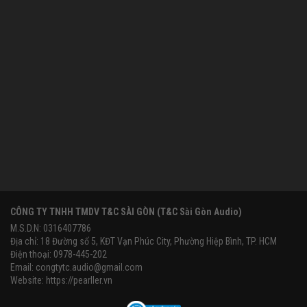
CÔNG TY TNHH TMDV T&C SÀI GÒN (T&C Sài Gòn Audio)
M.S.D.N: 0316407786
Địa chỉ: 18 Đường số 5, KĐT Vạn Phúc City, Phường Hiệp Bình, TP. HCM
Điện thoại: 0978-445-202
Email:
congtytc.audio@gmail.com
Website:
https://pearller.vn