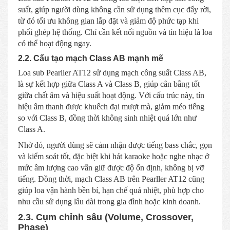
suất, giúp người dùng không cần sử dụng thêm cục đẩy rời,
từ đó tối ưu không gian lắp đặt và giảm độ phức tạp khi
phối ghép hệ thống. Chỉ cần kết nối nguồn và tín hiệu là loa
có thể hoạt động ngay.
2.2. Cấu tạo mạch Class AB mạnh mẽ
Loa sub Pearller AT12 sử dụng mạch công suất Class AB,
là sự kết hợp giữa Class A và Class B, giúp cân bằng tốt
giữa chất âm và hiệu suất hoạt động. Với cấu trúc này, tín
hiệu âm thanh được khuếch đại mượt mà, giảm méo tiếng
so với Class B, đồng thời không sinh nhiệt quá lớn như
Class A.
Nhờ đó, người dùng sẽ cảm nhận được tiếng bass chắc, gọn
và kiểm soát tốt, đặc biệt khi hát karaoke hoặc nghe nhạc ở
mức âm lượng cao vẫn giữ được độ ổn định, không bị vỡ
tiếng. Đồng thời, mạch Class AB trên Pearller AT12 cũng
giúp loa vận hành bền bỉ, hạn chế quá nhiệt, phù hợp cho
nhu cầu sử dụng lâu dài trong gia đình hoặc kinh doanh.
2.3. Cụm chỉnh sâu (Volume, Crossover,
Phase)