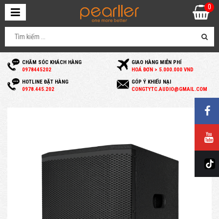
0
CHĂM SÓC KHÁCH HÀNG
GIAO HÀNG MIỄN PHÍ
0
978445202
HOÁ ĐƠN > 5.000.000 VND
HOTLINE ĐẶT HÀNG
GÓP Ý KHIẾU NẠI
0
978.445.202
C
ONGTYTC.AUDIO@GMAIL.COM