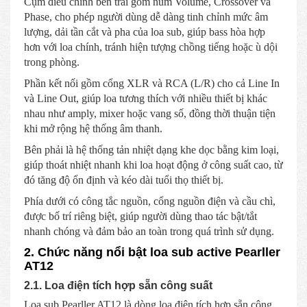
Cụm điều chỉnh bên trái gồm núm Volume, Crossover và
Phase, cho phép người dùng dễ dàng tinh chỉnh mức âm
lượng, dải tần cắt và pha của loa sub, giúp bass hòa hợp
hơn với loa chính, tránh hiện tượng chồng tiếng hoặc ù dội
trong phòng.
Phần kết nối gồm cổng XLR và RCA (L/R) cho cả Line In
và Line Out, giúp loa tương thích với nhiều thiết bị khác
nhau như amply, mixer hoặc vang số, đồng thời thuận tiện
khi mở rộng hệ thống âm thanh.
Bên phải là hệ thống tản nhiệt dạng khe dọc bằng kim loại,
giúp thoát nhiệt nhanh khi loa hoạt động ở công suất cao, từ
đó tăng độ ổn định và kéo dài tuổi thọ thiết bị.
Phía dưới có công tắc nguồn, cổng nguồn điện và cầu chì,
được bố trí riêng biệt, giúp người dùng thao tác bật/tắt
nhanh chóng và đảm bảo an toàn trong quá trình sử dụng.
2. Chức năng nổi bật loa sub active Pearller
AT12
2.1. Loa điện tích hợp sẵn công suất
Loa sub Pearller AT12 là dòng loa điện tích hợp sẵn công