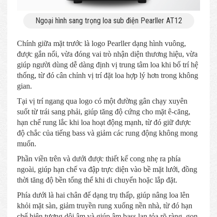
Ngoại hình sang trọng loa sub điện Pearller AT12
Chính giữa mặt trước là logo Pearller dạng hình vuông,
được gắn nổi, vừa đóng vai trò nhận diện thương hiệu, vừa
giúp người dùng dễ dàng định vị trung tâm loa khi bố trí hệ
thống, từ đó cân chỉnh vị trí đặt loa hợp lý hơn trong không
gian.
Tại vị trí ngang qua logo có một đường gân chạy xuyên
suốt từ trái sang phải, giúp tăng độ cứng cho mặt ê-căng,
hạn chế rung lắc khi loa hoạt động mạnh, từ đó giữ được
độ chắc của tiếng bass và giảm các rung động không mong
muốn.
Phần viền trên và dưới được thiết kế cong nhẹ ra phía
ngoài, giúp hạn chế va đập trực diện vào bề mặt lưới, đồng
thời tăng độ bền tổng thể khi di chuyển hoặc lắp đặt.
Phía dưới là hai chân đế dạng trụ thấp, giúp nâng loa lên
khỏi mặt sàn, giảm truyền rung xuống nền nhà, từ đó hạn
chế hiện tượng dội âm và giúp âm bass lan tỏa rõ ràng, gọn