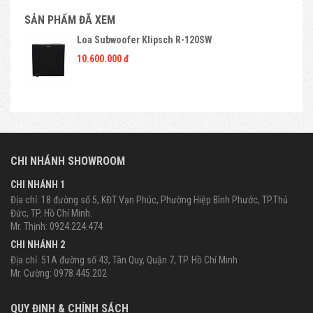
SẢN PHẨM ĐÃ XEM
Loa Subwoofer Klipsch R-120SW
10.600.000 đ
CHI NHÁNH SHOWROOM
CHI NHÁNH 1
Địa chỉ: 18 đường số 5, KĐT Vạn Phúc, Phường Hiệp Bình Phước, TP.Thủ
Đức, TP. Hồ Chí Minh.
Mr. Thịnh: 0924.224.474
CHI NHÁNH 2
Địa chỉ: 51A đường số 43, Tân Quy, Quận 7, TP. Hồ Chí Minh
Mr. Cường: 0978.445.202
QUY ĐỊNH & CHÍNH SÁCH