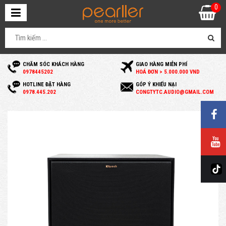
0
CHĂM SÓC KHÁCH HÀNG
GIAO HÀNG MIỄN PHÍ
0
978445202
HOÁ ĐƠN > 5.000.000 VND
HOTLINE ĐẶT HÀNG
GÓP Ý KHIẾU NẠI
0
978.445.202
C
ONGTYTC.AUDIO@GMAIL.COM