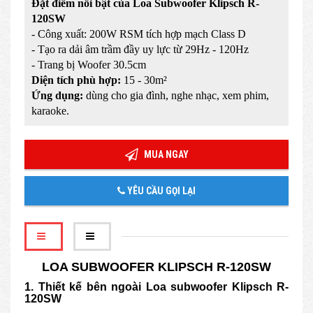
Đặt điểm nổi bật của Loa Subwoofer Klipsch R-
120SW
- Công xuất:
200W RSM
tích hợp mạch Class D
- Tạo ra dải âm trầm đầy uy lực từ 29Hz - 120Hz
- Trang bị Woofer 30.5cm
Diện tích phù hợp:
15 - 30m²
Ứng dụng:
dùng cho gia đình, nghe nhạc, xem phim,
karaoke.
MUA NGAY
YÊU CẦU GỌI LẠI
LOA SUBWOOFER KLIPSCH R-120SW
1. Thiết kế bên ngoài Loa subwoofer Klipsch R-
120SW