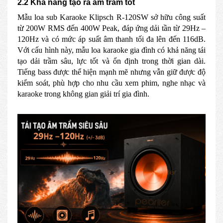
2.2 Khả năng tạo ra âm trầm tốt
Mẫu loa sub Karaoke Klipsch R-120SW sở hữu công suất
từ 200W RMS đến 400W Peak, đáp ứng dải tần từ 29Hz –
120Hz và có mức áp suất âm thanh tối đa lên đến 116dB.
Với cấu hình này, mẫu loa karaoke gia đình có khả năng tái
tạo dải trầm sâu, lực tốt và ổn định trong thời gian dài.
Tiếng bass được thể hiện mạnh mẽ nhưng vẫn giữ được độ
kiểm soát, phù hợp cho nhu cầu xem phim, nghe nhạc và
karaoke trong không gian giải trí gia đình.