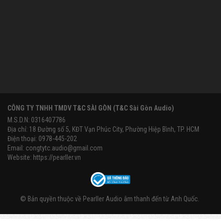
CÔNG TY TNHH TMDV T&C SÀI GÒN (T&C Sài Gòn Audio)
M.S.D.N: 0316407786
Địa chỉ: 18 Đường số 5, KĐT Vạn Phúc City, Phường Hiệp Bình, TP. HCM
Điện thoại: 0978-445-202
Email:
congtytc.audio@gmail.com
Website:
https://pearller.vn
© Bản quyền thuộc về
Pearller Audio âm thanh đến từ Anh Quốc
.