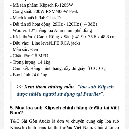
- Mã sản phẩm: Klipsch R-120SW
- Công suất: 200W RSM/400W Peak
- Mạch khuếch đại: Class D
- Dải tần số hoạt động: 29Hz - 120Hz (+/- 3dB)
- Woofer: 12" màng loa Aluminum phủ đồng
- Kích thước ( Cao x Rộng x Sâu ): 41.9 x 35.6 x 48.8 cm
- Đầu vào: Line level/LFE RCA jacks
- Màu sắc: Đen
- Chất liệu: Gỗ MFD
- Trọng lượng: 14.1kg
- Cam kết: Hàng chính hãng, đầy đủ giấy tờ CO-CQ
- Bảo hành 24 tháng
>> Xem thêm những mẫu "
loa sub Klipsch
được nhiều người sử dụng tại Pearller
".
5. Mua loa sub Klipsch chính hãng ở đâu tại Việt
Nam?
T&C Sài Gòn Audio là đơn vị chuyên cung cấp loa sub
Klipsch chính hãng tại thị trường Việt Nam. Chúng tôi có