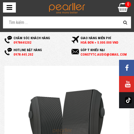
0
CHĂM SÓC KHÁCH HÀNG
GIAO HÀNG MIỄN PHÍ
0
978445202
HOÁ ĐƠN > 5.000.000 VND
HOTLINE ĐẶT HÀNG
GÓP Ý KHIẾU NẠI
0
978.445.202
C
ONGTYTC.AUDIO@GMAIL.COM