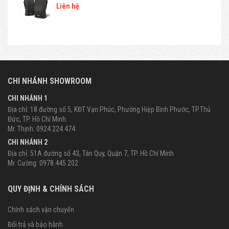
Liên hệ
CHI NHÁNH SHOWROOM
CHI NHÁNH 1
Địa chỉ: 18 đường số 5, KĐT Vạn Phúc, Phường Hiệp Bình Phước, TP.Thủ
Đức, TP. Hồ Chí Minh.
Mr. Thịnh: 0924.224.474
CHI NHÁNH 2
Địa chỉ: 51A đường số 43, Tân Quy, Quận 7, TP. Hồ Chí Minh
Mr. Cường: 0978.445.202
QUY ĐỊNH & CHÍNH SÁCH
Chính sách vận chuyển
Đổi trả và bảo hành