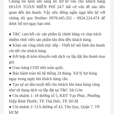
Chúng tôi luôn sẵn sàng hỗ trợ tư vấn cho khách hàng
HOÀN TOÀN MIỄN PHÍ 24/7 bất cứ vấn đề nào liên
quan đến âm thanh. Vậy nên đừng ngần ngại liên hệ với
chúng tôi qua Hotline: 0978.445.202 - 0924.224.474 để
được hỗ trợ ngay bạn nhé.
● T&C cam kết các sản phẩm là chính hãng và chịu trách
nhiệm vĩnh viễn sản phẩm khi đưa đến khách hàng.
● Khảo sát công trình trực tiếp - Thiết kế mô hình âm thanh
chi tiết cho khách hàng
● Kết hợp đi kèm khuyến mãi dịch vụ lắp đặt âm thanh trọn
gói.
● Giao hàng COD trên toàn quốc.
● Bảo hành toàn bộ hệ thống 24 tháng. Xử lý hư hỏng
ngay trong ngày khi khách hàng cần.
● Tạo sự an tâm tuyệt đối cho khách khi mua hàng cũng
như sử dụng dịch vụ lắp đặt tại T&C Sài Gòn
● Chi nhánh 1: 18 đường số 5, KĐT Vạn Phúc, Phường
Hiệp Bình Phước, TP. Thủ Đức, TP. HCM
● Chi nhánh 2: 51A đường số 43, Tân Quy, Quận 7, TP.
HCM