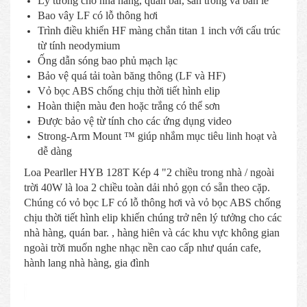
Lý tưởng cho nhà hàng, quán bar, sân trong và bán lẻ
Bao vây LF có lỗ thông hơi
Trình điều khiển HF màng chắn titan 1 inch với cấu trúc
từ tính neodymium
Ống dẫn sóng bao phủ mạch lạc
Bảo vệ quá tải toàn băng thông (LF và HF)
Vỏ bọc ABS chống chịu thời tiết hình elip
Hoàn thiện màu đen hoặc trắng có thể sơn
Được bảo vệ từ tính cho các ứng dụng video
Strong-Arm Mount ™ giúp nhắm mục tiêu linh hoạt và
dễ dàng
Loa Pearller HYB 128T Kép 4 "2 chiều trong nhà / ngoài
trời 40W là loa 2 chiều toàn dải nhỏ gọn có sẵn theo cặp.
Chúng có vỏ bọc LF có lỗ thông hơi và vỏ bọc ABS chống
chịu thời tiết hình elip khiến chúng trở nên lý tưởng cho các
nhà hàng, quán bar. , hàng hiên và các khu vực không gian
ngoài trời muốn nghe nhạc nền cao cấp như quán cafe,
hành lang nhà hàng, gia đình