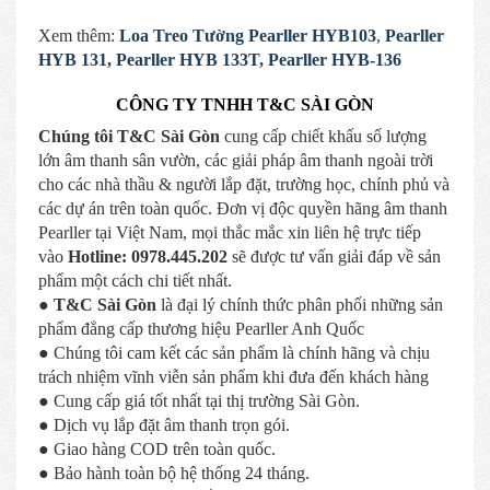
Xem thêm:
Loa Treo Tường Pearller HYB103
,
Pearller
HYB 131
,
Pearller HYB 133T,
Pearller HYB-136
CÔNG TY TNHH T&C SÀI GÒN
Chúng tôi T&C Sài Gòn
cung cấp chiết khấu số lượng
lớn âm thanh sân vườn, các giải pháp âm thanh ngoài trời
cho các nhà thầu & người lắp đặt, trường học, chính phủ và
các dự án trên toàn quốc. Đơn vị độc quyền hãng âm thanh
Pearller tại Việt Nam, mọi thắc mắc xin liên hệ trực tiếp
vào
Hotline:
0978.445.202
sẽ được tư vấn giải đáp về sản
phẩm một cách chi tiết nhất.
●
T&C Sài Gòn
là đại lý chính thức phân phối những sản
phẩm đẳng cấp thương hiệu Pearller Anh Quốc
● Chúng tôi cam kết các sản phẩm là chính hãng và chịu
trách nhiệm vĩnh viễn sản phẩm khi đưa đến khách hàng
● Cung cấp giá tốt nhất tại thị trường Sài Gòn.
● Dịch vụ lắp đặt âm thanh trọn gói.
● Giao hàng COD trên toàn quốc.
● Bảo hành toàn bộ hệ thống 24 tháng.