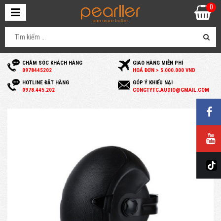
0
CHĂM SÓC KHÁCH HÀNG
GIAO HÀNG MIỄN PHÍ
0
978445202
HOÁ ĐƠN > 5.000.000 VND
HOTLINE ĐẶT HÀNG
GÓP Ý KHIẾU NẠI
0
978.445.202
C
ONGTYTC.AUDIO@GMAIL.COM