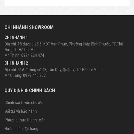
CHI NHÁNH SHOWROOM
CHI NHÁNH 1
Địa chỉ: 18 đường số 5, KĐT Vạn Phúc, Phường Hiệp Bình Phước, TP.Thủ
Đức, TP. Hồ Chí Minh.
Mr. Thịnh: 0924.224.474
CHI NHÁNH 2
Địa chỉ: 51A đường số 43, Tân Quy, Quận 7, TP. Hồ Chí Minh
Mr. Cường: 0978.445.202
QUY ĐỊNH & CHÍNH SÁCH
Chính sách vận chuyển
Đổi trả và bảo hành
Phương thức thanh toán
Hướng dẫn đặt hàng