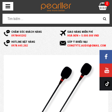
0
CHĂM SÓC KHÁCH HÀNG
GIAO HÀNG MIỄN PHÍ
0
978445202
HOÁ ĐƠN > 5.000.000 VND
HOTLINE ĐẶT HÀNG
GÓP Ý KHIẾU NẠI
0
978.445.202
C
ONGTYTC.AUDIO@GMAIL.COM