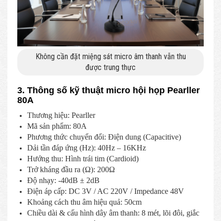
Không cần đặt miệng sát micro âm thanh vẫn thu
được trung thực
3. Thông số kỹ thuật micro hội họp Pearller
80A
Thương hiệu: Pearller
Mã sản phẩm: 80A
Phương thức chuyển đổi: Điện dung (Capacitive)
Dải tần đáp ứng (Hz): 40Hz – 16KHz
Hướng thu: Hình trái tim (Cardioid)
Trở kháng đầu ra (Ω): 200Ω
Độ nhạy: -40dB ± 2dB
Điện áp cấp: DC 3V / AC 220V / Impedance 48V
Khoảng cách thu âm hiệu quả: 50cm
Chiều dài & cấu hình dây âm thanh: 8 mét, lõi đôi, giắc