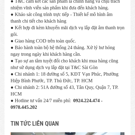
● T&C cam kết các sản phẩm là chính hãng và chịu trách
nhiệm vĩnh viễn sản phẩm khi đưa đến khách hàng.
● Khảo sát công trình trực tiếp - Thiết kế mô hình âm
thanh chi tiết cho khách hàng
● Kết hợp đi kèm khuyến mãi dịch vụ lắp đặt âm thanh trọn
gói.
● Giao hàng COD trên toàn quốc.
● Bảo hành toàn bộ hệ thống 24 tháng. Xử lý hư hỏng
ngay trong ngày khi khách hàng cần.
● Tạo sự an tâm tuyệt đối cho khách khi mua hàng cũng
như sử dụng dịch vụ lắp đặt tại T&C Sài Gòn
● Chi nhánh 1: 18 đường số 5, KĐT Vạn Phúc, Phường
Hiệp Bình Phước, TP. Thủ Đức, TP. HCM
● Chi nhánh 2: 51A đường số 43, Tân Quy, Quận 7, TP.
HCM
● Hotline tư vấn 24/7 miễn phí:
0924.224.474 -
0978.445.202
TIN TỨC LIÊN QUAN