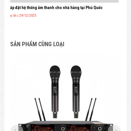
Lắp đặt bộ loa nhà hàng beer club tại Cần Thơ
Lắp 
Dự án | 06/01/2026
Dự á
SẢN PHẨM CÙNG LOẠI