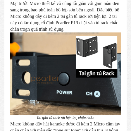
Mặt trước Micro thiết kế vô cùng tối giản với gam màu đen
sang trọng bao phủ toàn bộ lớp sơn bên ngoài. Đặc biệt, bộ
Micro không dây đi kèm 2 tai gắn tủ rack rời tiện lợi. 2 tai
này có tác dụng cố định Pearller P19 chặt vào tủ rack chắc
chắn trogn quá trình sử dụng.
Tai gắn tủ rack rời tiện lợi, chắc chắn
Micro không dây hát karaoke được đi kèm 2 Micro cầm tay
chắn chắn với màu sắc "tone sur tone" với đầu thu. Không