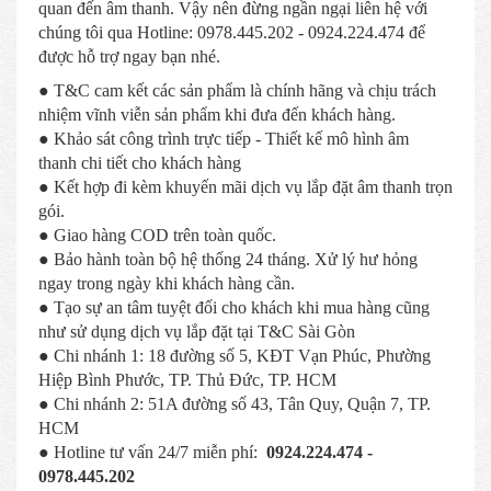
quan đến âm thanh. Vậy nên đừng ngần ngại liên hệ với
chúng tôi qua Hotline: 0978.445.202 - 0924.224.474 để
được hỗ trợ ngay bạn nhé.
● T&C cam kết các sản phẩm là chính hãng và chịu trách
nhiệm vĩnh viễn sản phẩm khi đưa đến khách hàng.
● Khảo sát công trình trực tiếp - Thiết kế mô hình âm
thanh chi tiết cho khách hàng
● Kết hợp đi kèm khuyến mãi dịch vụ lắp đặt âm thanh trọn
gói.
● Giao hàng COD trên toàn quốc.
● Bảo hành toàn bộ hệ thống 24 tháng. Xử lý hư hỏng
ngay trong ngày khi khách hàng cần.
● Tạo sự an tâm tuyệt đối cho khách khi mua hàng cũng
như sử dụng dịch vụ lắp đặt tại T&C Sài Gòn
● Chi nhánh 1: 18 đường số 5, KĐT Vạn Phúc, Phường
Hiệp Bình Phước, TP. Thủ Đức, TP. HCM
● Chi nhánh 2: 51A đường số 43, Tân Quy, Quận 7, TP.
HCM
● Hotline tư vấn 24/7 miễn phí:
0924.224.474 -
0978.445.202