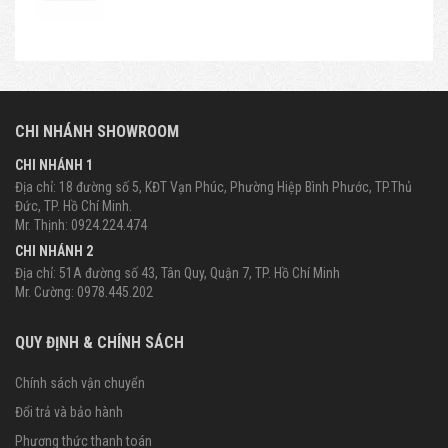
CHI NHÁNH SHOWROOM
CHI NHÁNH 1
Địa chỉ: 18 đường số 5, KĐT Vạn Phúc, Phường Hiệp Bình Phước, TP.Thủ
Đức, TP. Hồ Chí Minh.
Mr. Thịnh: 0924.224.474
CHI NHÁNH 2
Địa chỉ: 51A đường số 43, Tân Quy, Quận 7, TP. Hồ Chí Minh
Mr. Cường: 0978.445.202
QUY ĐỊNH & CHÍNH SÁCH
Chính sách vận chuyển
Đổi trả và bảo hành
Phương thức thanh toán