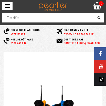
0
CHĂM SÓC KHÁCH HÀNG
GIAO HÀNG MIỄN PHÍ
0
978445202
HOÁ ĐƠN > 5.000.000 VND
HOTLINE ĐẶT HÀNG
GÓP Ý KHIẾU NẠI
0
978.445.202
C
ONGTYTC.AUDIO@GMAIL.COM