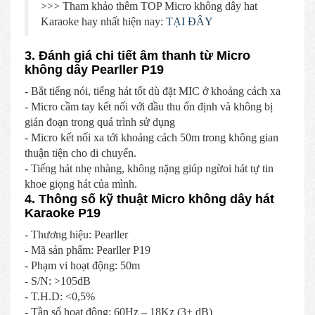
>>> Tham khảo thêm TOP Micro không dây hat
Karaoke hay nhất hiện nay:
TẠI ĐÂY
3. Đánh giá chi tiết âm thanh từ Micro
không dây Pearller P19
- Bắt tiếng nói, tiếng hát tốt dù đặt MIC ở khoảng cách xa
- Micro cầm tay kết nối với đầu thu ổn định và không bị
gián đoạn trong quá trình sử dụng
- Micro kết nối xa tới khoảng cách 50m trong không gian
thuận tiện cho di chuyển.
- Tiếng hát nhẹ nhàng, không nặng giúp ngừoi hát tự tin
khoe giọng hát của mình.
4. Thông số kỹ thuật Micro không dây hát
Karaoke P19
- Thương hiệu: Pearller
- Mã sản phẩm: Pearller P19
- Phạm vi hoạt động: 50m
- S/N: >105dB
- T.H.D: <0,5%
- Tần số hoạt động: 60Hz – 18Kz (3± dB)