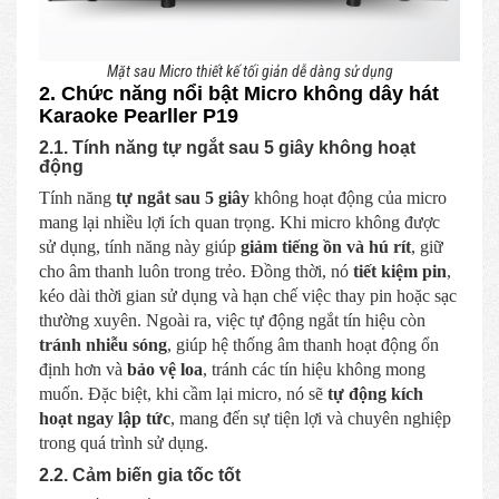
Mặt sau Micro thiết kế tối giản dễ dàng sử dụng
2. Chức năng nổi bật Micro không dây hát
Karaoke Pearller P19
2.1. Tính năng tự ngắt sau 5 giây không hoạt
động
Tính năng
tự ngắt sau 5 giây
không hoạt động của micro
mang lại nhiều lợi ích quan trọng. Khi micro không được
sử dụng, tính năng này giúp
giảm tiếng ồn và hú rít
, giữ
cho âm thanh luôn trong trẻo. Đồng thời, nó
tiết kiệm pin
,
kéo dài thời gian sử dụng và hạn chế việc thay pin hoặc sạc
thường xuyên. Ngoài ra, việc tự động ngắt tín hiệu còn
tránh nhiễu sóng
, giúp hệ thống âm thanh hoạt động ổn
định hơn và
bảo vệ loa
, tránh các tín hiệu không mong
muốn. Đặc biệt, khi cầm lại micro, nó sẽ
tự động kích
hoạt ngay lập tức
, mang đến sự tiện lợi và chuyên nghiệp
trong quá trình sử dụng.
2.2. Cảm biến gia tốc tốt