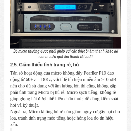
Bộ micro thường được phối ghép với các thiết bị âm thanh khác để
cho ra hiệu quả âm thanh tốt nhất
2.5. Giảm thiểu tình trạng rè, hú
Tần số hoạt động của micro không dây Pearller P19 dao
động từ 60Hz – 18Kz, với tỉ lệ tín hiệu nhiễu âm >105dB
nên cho dù sử dụng với âm lượng lớn thì cũng không gặp
phải tình trạng Micro bị hú rè. Micro sạch tiếng, không rè
giúp giọng hát được thể hiện chân thực, dễ dàng kiểm soát
hơi và kỹ thuật.
Ngoài ra, Micro không hú rè còn giảm nguy cơ gây hại cho
loa, tránh tình trạng méo tiếng hoặc hỏng loa do tín hiệu
xấu.